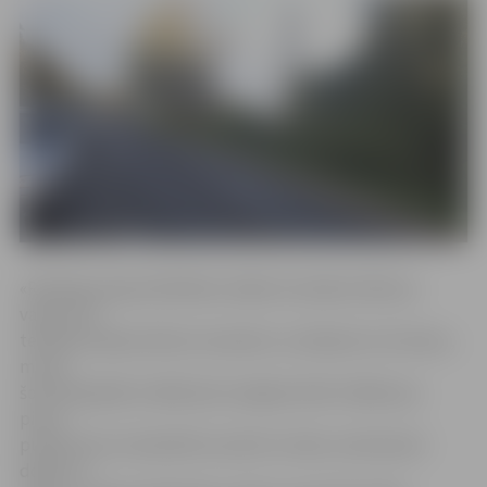
«Rotācijas apļa asfaltēšanu bijām iecerējuši sākt jau
vakar, bet
tehnisku ķibeļu dēļ tas nesanāca. Lai iekļautos termiņos,
mums
šorīt bija jāsāk strādāt pēc iespējas ātrāk. Sākām jau
pirms
pulksten 8 un diemžēl tas sakrīt ar laiku, kad daudzi
dodas uz