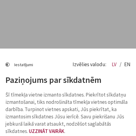
Izvēlies valodu:
LV
EN
Iestatījumi
Paziņojums par sīkdatnēm
Šī tīmekļa vietne izmanto sīkdatnes. Piekrītot sīkdatņu
izmantošanai, tiks nodrošināta tīmekļa vietnes optimāla
darbība. Turpinot vietnes apskati, Jūs piekrītat, ka
izmantosim sīkdatnes Jūsu ierīcē. Savu piekrišanu Jūs
jebkurā laikā varat atsaukt, nodzēšot saglabātās
sīkdatnes.
UZZINĀT VAIRĀK
.