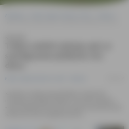
Sākumlapa
Portāla “Jelgavas Vēstnesis” arhīvs
Satiksme
Tušķos asfaltē rotācijas apli; ar sastrēgumiem jārēķinās visu dienu
Klausīties
Tušķos asfaltē rotācijas apli; ar
sastrēgumiem jārēķinās visu
dienu
14/09/2018
Portāla “Jelgavas Vēstnesis” arhīvs
Satiksme
Saistībā ar rotācijas apļa asfaltēšanu Tušķos šorīt
izveidojies pamatīgs sastrēgums virzienā no Dobeles –
«korķī» bija jāstāv līdz pat pus stundai, lai izbrauktu apli.
Satiksmes kustību regulēja luksofors.