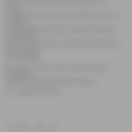
mašīnas stājās rindā. Kad dzelzecļa pārbrauktuve
atvērās,
sastrēgums jau acīmredzot bija pamatīgs. Jāatzīst, ka,
iespējams,
mēs nepaspējām šoreiz laikus noreaģēt. Dienas gaitā
cītīgāk sekosim
līdzi satiksmes plūsmai un nepieciešamības gadījumā
plūsmu regulēs
mūsu darbinieki.»
SIA «Jelgavas autobusu parks» informē, ka līdz ar
sastrēgumu,
kavējas arī pilsētas sabiedriskais transports.
Foto: «Jelgavas Vēstnesis»
Drukāt
Dalīties