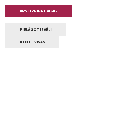
APSTIPRINĀT VISAS
PIELĀGOT IZVĒLI
ATCELT VISAS
Kontakti
Jelgavas valstpilsētas pašvaldība
Lielā iela 11, Jelgava, LV-3001
+371 63005522