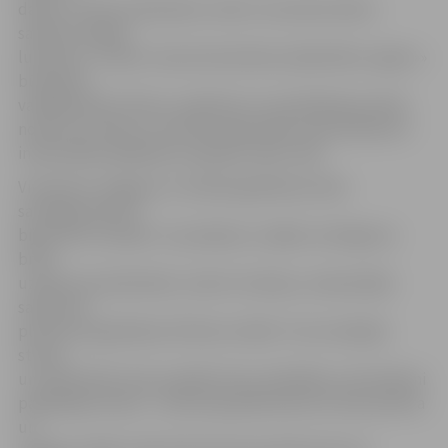
darbu un skolu. Būvdarbu vietā ir reversā kustība –
satiksmi regulē
luksofors,» stāsta «Ceļu būvniecības sabiedrības «Igate»»
būvdarbu
vadītājs Raitis Vilners, piebilstot, ka asfaltēšanas darbi
notiks visu dienu un arī pēc darba laika, kad satiksme ir
intensīvāka, jārēķinās ar papildu laiku ceļā.
Virzienā no Jelgavas uz Dobeli gaidīšanas laiks
sastrēgumā šorīt
bija krietni mazāks. Uz jautājumu, kāpēc sastrēguma
brīdī
uzņēmuma darbinieki, redzot situāciju, neiesaistījās
satiksmes
plūsmas regulēšanā, R.Vilners atbild: «Tas izveidojās
strauji
un vienā brīdī, kad, paralēli mūsu darbībām, vēl satiksmi
palēlināja vilciens – dzelzceļa pārbrauktuve tika aizvērta
un