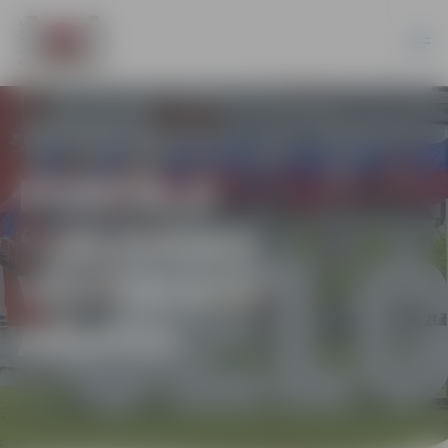
PORTĀLA
“JELGAVAS
VĒSTNESIS”
ARHĪVS