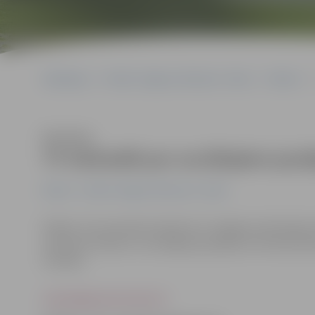
Sākumlapa
Portāla “Jelgavas Vēstnesis” arhīvs
Pilsētā
Klausīties
TV tiešraidē par sociālajiem jau
Pilsētā
Portāla “Jelgavas Vēstnesis” arhīvs
Šodien, 24. novembrī pulksten 21 Jelgavas televīzijas
vietniece finanšu un sociālajos jautājumos Irēna Škutā
Stūrāne.
www.jelgavasvestnesis.lv