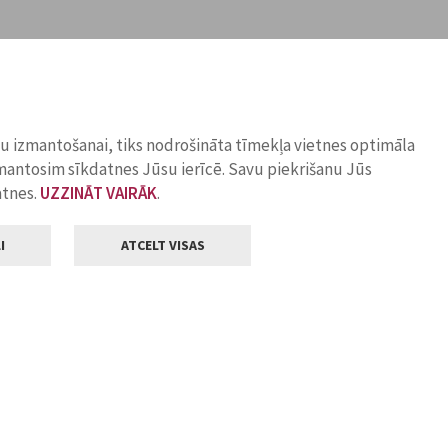
ņu izmantošanai, tiks nodrošināta tīmekļa vietnes optimāla
zmantosim sīkdatnes Jūsu ierīcē. Savu piekrišanu Jūs
atnes.
UZZINĀT VAIRĀK
.
I
ATCELT VISAS
Klientu apkalpošana
ilsētas pašvaldība
Darba laiks