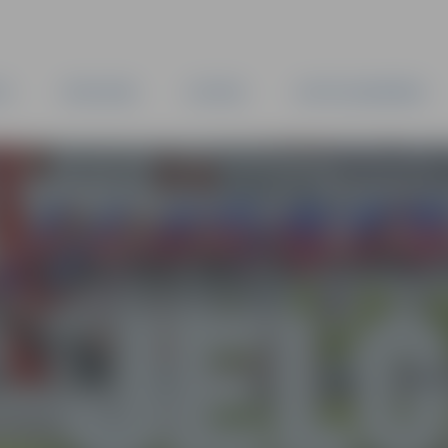
TA
PAŠVALDĪBA
IESTĀDES
KAPITĀLSABIEDRĪBAS