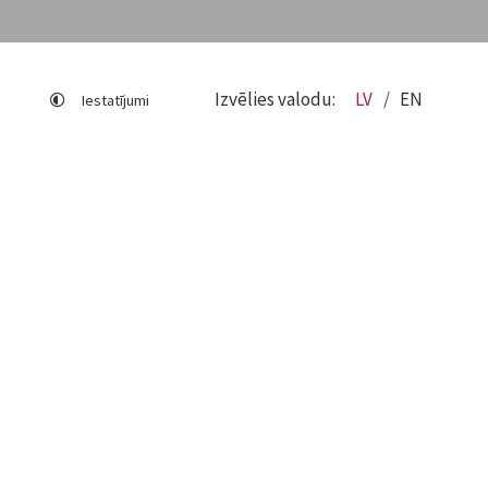
Izvēlies valodu:
LV
EN
Iestatījumi
Lapas karte
Viegli lasīt