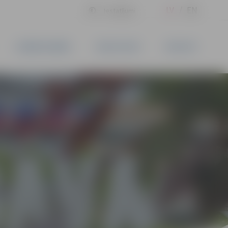
LV
EN
Iestatījumi
UZŅĒMĒJDARBĪBA
PAKALPOJUMI
KONTAKTI