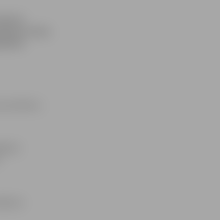
s Domes
utājumos Irēna
ja Rita
 pa telefonu
pējams
idījums