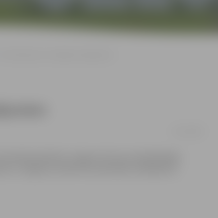
TV tiešraidē par sociālajiem jautājumiem
tājumiem
24/11/2008
 tiešraidē piedalīsies Jelgavas Domes priekšsēdētāja
ne un Jelgavas sociālo lietu pārvaldes vadītāja Rita