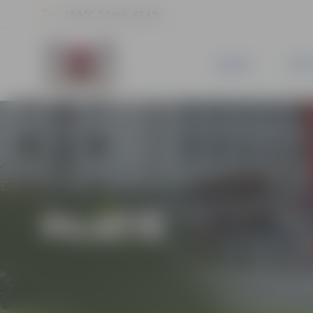
19.9 °C, 5.1 m/s, 67.4 %
JAUNUMI
PILSĒ
PILSĒTĀ