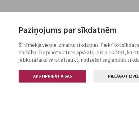
Paziņojums par sīkdatnēm
Šī tīmekļa vietne izmanto sīkdatnes. Piekrītot sīkdat
darbība. Turpinot vietnes apskati, Jūs piekrītat, ka i
jebkurā laikā varat atsaukt, nodzēšot saglabātās sīkd
APSTIPRINĀT VISAS
PIELĀGOT IZVĒL
Kontakti
Jelgavas valstp