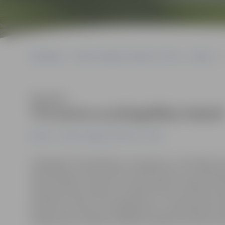
Sākumlapa
Portāla “Jelgavas Vēstnesis” arhīvs
Kultūra
Klausīties
TV3 aicina uz pilngadības kabar
Kultūra
Portāla “Jelgavas Vēstnesis” arhīvs
Telekanāls TV3 piektdien, 19. augustā, ar vērienīgu k
Olimpiskajā centrā pulksten 20 atzīmēs savu astoņpad
džeza mūzikas ceļojumu Latvijā iemīļotu vokālistu pav
priekšnesumiem, kā arī iepazīties ar TV3 personību atmi
jaunietis un domā, ka pilngadība būs neierobežota brī
cilvēka dzīves ritējumu salīdzina pasākuma režisors Vi