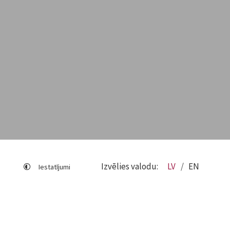
Izvēlies valodu:
LV
EN
Iestatījumi