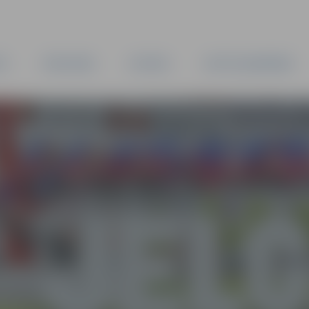
TA
PAŠVALDĪBA
IESTĀDES
KAPITĀLSABIEDRĪBAS