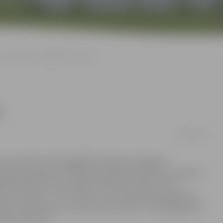
TV3 aicina uz pilngadības kabarē
ē
09/08/2016
oncertizrādi «TV3 pilngadības kabarē» Zemgales
smito gadadienu. Pasākuma laikā skatītāji varēs izbaudīt
adībā, dzīvot līdzi kanāla skatītāko seriālu varoņu
ņu stāstiem. «Tas ir laiks, ko ar nepacietību gaida katrs
vība, pārredzams un taisns dzīves ceļš,» TV3 pilngadību ar
ktors Runtulis.