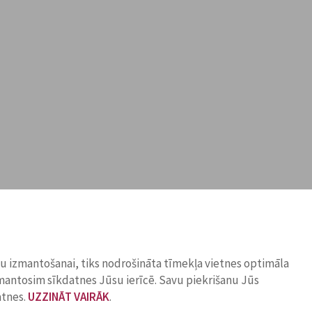
ņu izmantošanai, tiks nodrošināta tīmekļa vietnes optimāla
zmantosim sīkdatnes Jūsu ierīcē. Savu piekrišanu Jūs
atnes.
UZZINĀT VAIRĀK
.