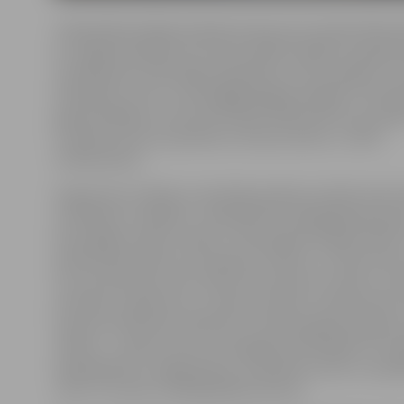
Telekanāla jubilejas kabarē producents Sandis Mohovi
ka Jelgava pasākuma norisei izvēlēta tādēļ, ka organi
izveidojusies veiksmīga sadarbība ar mūsu pilsētu u
Olimpisko centru, kurā pagājušā gada nogalē TV3 iesk
gada atnākšanu ar koncertizrādi «Mirklis pirms pusnak
ir lieliska vieta ar piemērotu infrastruktūru,» vērtē
S.Mohovikovs.
Organizatori atklāj, ka skatītāji pasākuma laikā varēs 
no ikdienas «rāmjiem», ielūkojoties aizliegtajā pasaulē
bezrūpīga rotaļa un kaisle. «Astoņpadsmit gadu laikā 
piedzīvojis daudzus aizraujošus mirkļus, un tieši mūsu 
tie, kas iedvesmo mūs radīt aizvien jaunus stāstus, lai
priecātos, pārdzīvotu, smietos, lepotos, iedvesmotos.
saņemto mīlestību vēlamies TV3 astoņpadsmit gadus 
vērienu – kopā ar mūsu uzticīgajiem skatītājiem un ka
darbiniekiem,» jelgavniekus un pilsētas viesus uz pa
«MTG TV Latvia» vadītāja Baiba Zūzena.