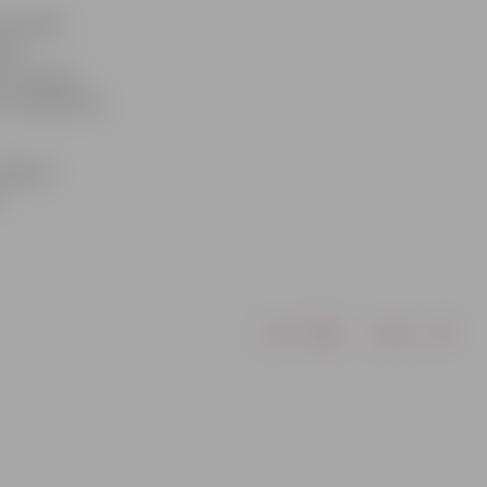
Rozentāle,
rīna
 Strazdiņa,
kumu programmu
Jelgavas
Drukāt
Dalīties