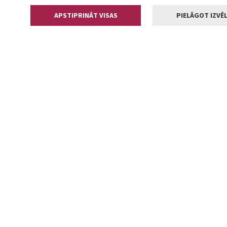
APSTIPRINĀT VISAS
PIELĀGOT IZVĒL
Kontakti
Jelgavas valstp
Lielā iela 11
+371 630055
pasts@jelga
2002-2026 jelgava.lv