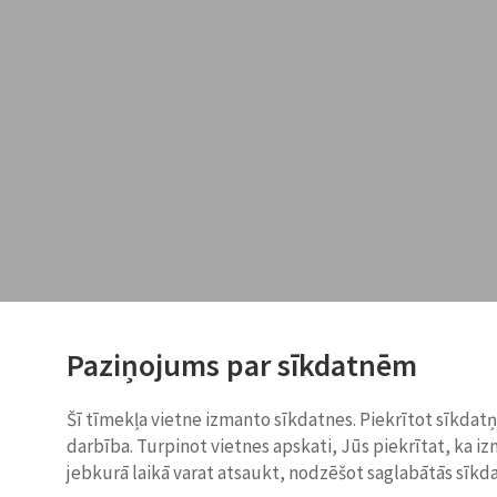
Paziņojums par sīkdatnēm
Šī tīmekļa vietne izmanto sīkdatnes. Piekrītot sīkdat
darbība. Turpinot vietnes apskati, Jūs piekrītat, ka i
jebkurā laikā varat atsaukt, nodzēšot saglabātās sīkd