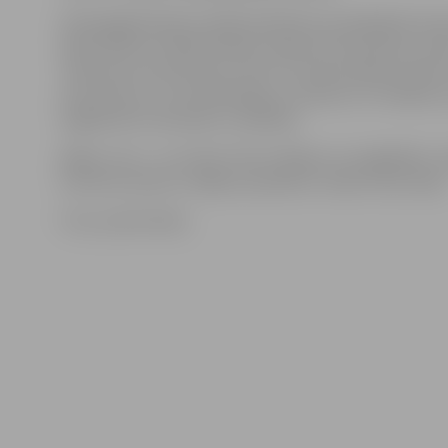
Vērienīgajā kabarē izrādē piedalīsies dziedātāji Elza 
Aija Vītoliņa un Ralfs Eilands, aktieri Ģirts Ķesteris, Ka
Tatarinova, Evija Skulte, kā arī TV3 personības Evelīna
Arnis Krauze, Juris Šteinbergs un daudzi citi. Pasā
bagātinās arī akrobāti un dejotāji.
Biļešu cena – no 12 līdz 70 eiro. Biļetes var iegādāties 
kultūras namā un «Biļešu paradīzes» kasēs visā Latvijā.
Foto: publicitātes