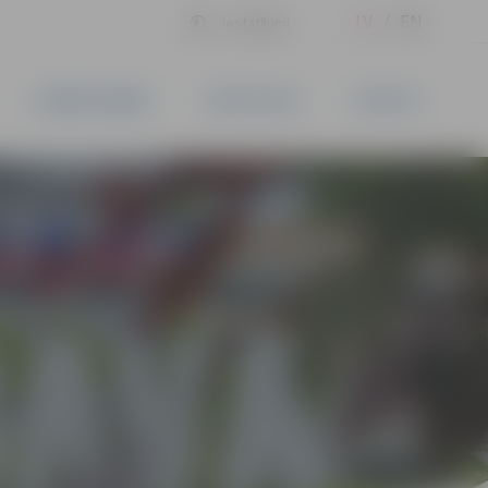
LV
EN
Iestatījumi
UZŅĒMĒJDARBĪBA
PAKALPOJUMI
KONTAKTI