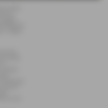
kovs stāsta,
zatoriem
n Zemgales
andināja jaunā
ts». «Jelgava
atbrīvoties
, kurā valda
TV3
skatītāji ir
 kopā
 Pateicībā par
nosvinēt ar
nāla
sākumu aicina