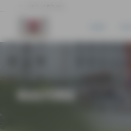
23.6 °C, 2.9 m/s, 59 %
JAUNUMI
PILSĒ
KULTŪRA