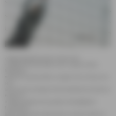
«Pagājušajā gadā par godu Latvijas valsts
simtgadei tika rīkots šāds turnīrs. Latvijas Futbola
federācija ir
nolēmusi turpināt iesākto un šogad turnīru rīko jau otro
reizi,
aicinot pie sevis spēcīgu futbola akadēmiju komandas no
Eiropas. Tā
ir lieliska iespēja mūsu jaunajiem talantīgākajiem
futbolistiem
iegūt starptautisku spēļu praksi un samērot spēkus ar