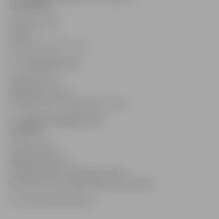
treniņbāzē
Pulksten 15.30
B3–A4
Pulksten 17.00 B1–A2
11. augustā Iecavā
Pulksten 9.00
Spēle par 7. vietu
Pulksten 10.30 Spēle par 5. vietu
11. augustā Jelgavā, ZOC
stadionā
Pulksten 9.00
Spēle par 3. vietu
Pulksten 10.30 Spēle par 1. vietu
Pulksten 12.00 Apbalvošanas ceremonija
Foto: Ruslans Antropovs