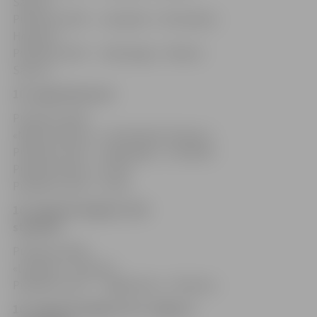
Saturn»
Pulksten 15.00 «Latvija B»–«Tottenham
Hotspur»
Pulksten 16.30 «Valeranga»–«Master
Saturn»
10. augustā Iecavā
Pulksten 10.00
«Master Saturn»–«Tottenham Hotspur»
Pulksten 11.30 «Valeranga»–«Latvija B»
Pulksten 15.30 A3–4B
Pulksten 17.00 A1–B2
10. augustā Jelgavā, ZOC
stadionā
Pulksten 10.00
«Latvija A»–«Hertha»
Pulksten 11.30 «Jagiellonia»–«Dinamo»
10. augustā Jelgavā, FK «Jelgava»