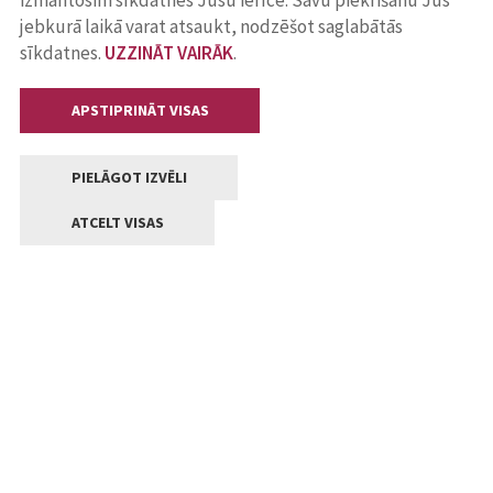
izmantosim sīkdatnes Jūsu ierīcē. Savu piekrišanu Jūs
jebkurā laikā varat atsaukt, nodzēšot saglabātās
sīkdatnes.
UZZINĀT VAIRĀK
.
APSTIPRINĀT VISAS
PIELĀGOT IZVĒLI
ATCELT VISAS
Kontakti
Jelgavas valstpilsētas pašvaldība