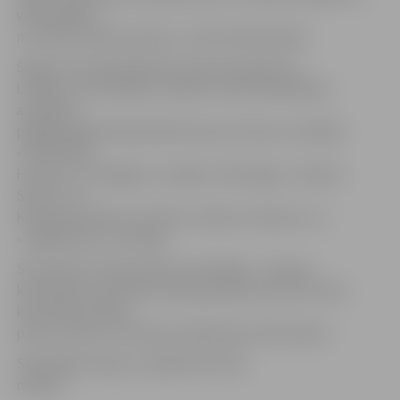
vienaudžiem
no citām futbola valstīm,» informē federācijā.
Šogad turnīrā piedalīsies divas komandas no
Latvijas, kurās iekļauti vairāku futbola akadēmiju
audzēkņi,
pagājušā gada Neatkarības kausa izcīņas uzvarētāji
«Tottenham
Hotspur» no Anglijas, norvēģu «Valeranga», «Master
Saturn» no
Krievijas, Berlīnes «Hertha», Kijevas «Dinamo» un
«Jagliellonia» no Polijas.
Sacensību formāts palicis nemainīgs – astoņas
komandas sacentīsies divās grupās pa četrām. Katra
komanda aizvadīs
piecus mačus trīs dienās. Spēle ilgs 2×30 minūtes.
Skatītājiem ieeja uz spēlēm būs bez
maksas.