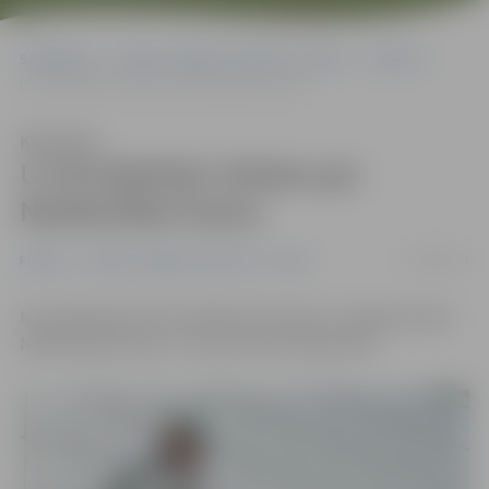
Sākumlapa
Portāla “Jelgavas Vēstnesis” arhīvs
Futbols
U-16 futbolisti cīnīsies par Neatkarības kausu
Klausīties
U-16 futbolisti cīnīsies par
Neatkarības kausu
07/08/2019
Futbols
Portāla “Jelgavas Vēstnesis” arhīvs
No piektdienas līdz svētdienai Iecavā un Jelgavā notiks
Neatkarības kauss U-16 vecuma futbolistiem.