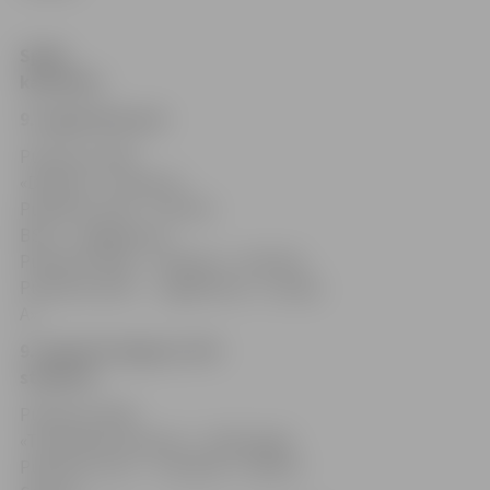
Spēļu
kalendārs
9. augustā Iecavā
Pulksten 10.00
«Dinamo»–«Latvija A»
Pulksten 11.30 «Hertha
BSC»–«Jagiellonia»
Pulksten 15.00 «Dinamo»–«Hertha»
Pulksten 16.30 «Jagiellonia»–«Latvija
A»
9. augustā Jelgavā, ZOC
stadionā
Pulksten 10.00
«Tottenham Hotspur»–«Valeranga»
Pulksten 11.30 «Latvija B»–«Master