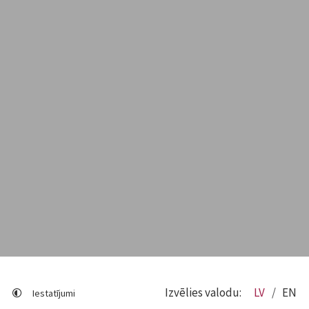
Izvēlies valodu:
LV
EN
Iestatījumi