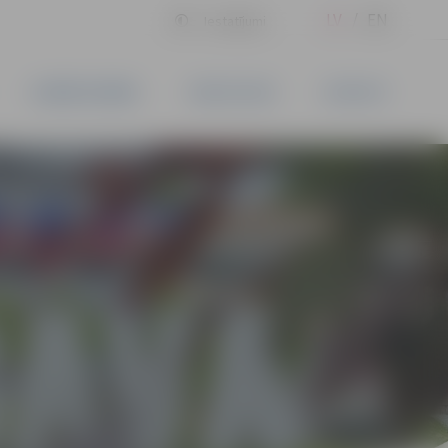
LV
EN
Iestatījumi
UZŅĒMĒJDARBĪBA
PAKALPOJUMI
KONTAKTI