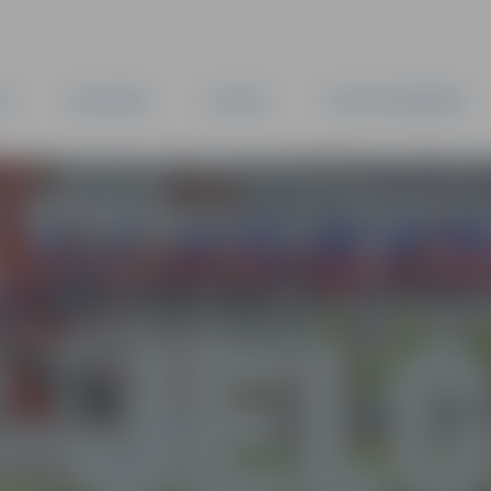
TA
PAŠVALDĪBA
IESTĀDES
KAPITĀLSABIEDRĪBAS