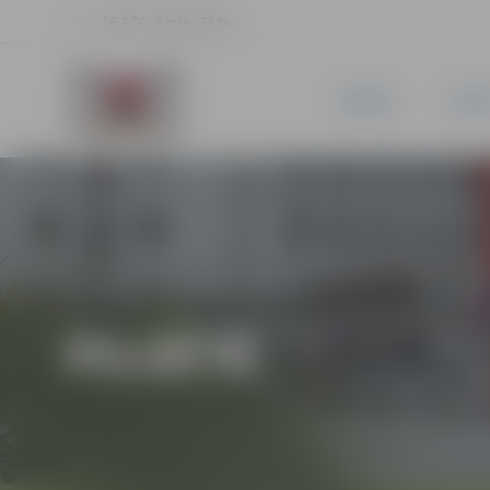
16.2 °C, 3 m/s, 72 %
JAUNUMI
PILSĒ
PILSĒTĀ