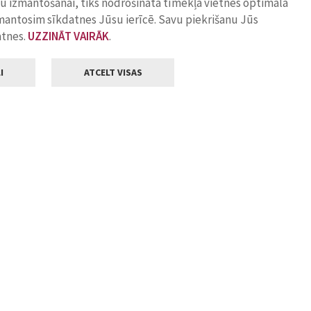
ņu izmantošanai, tiks nodrošināta tīmekļa vietnes optimāla
zmantosim sīkdatnes Jūsu ierīcē. Savu piekrišanu Jūs
atnes.
UZZINĀT VAIRĀK
.
I
ATCELT VISAS
Klientu apkalpošana
ilsētas pašvaldība
Darba laiks
, Jelgava, LV-3001
Pirmdienās
8.00 - 18.00
Otrdienās
8.00 - 17.00
22
Trešdienās
8.00 - 17.00
va.lv
Ceturtdienās
8.00 - 17.00
Piektdienās
8.00 - 14.30