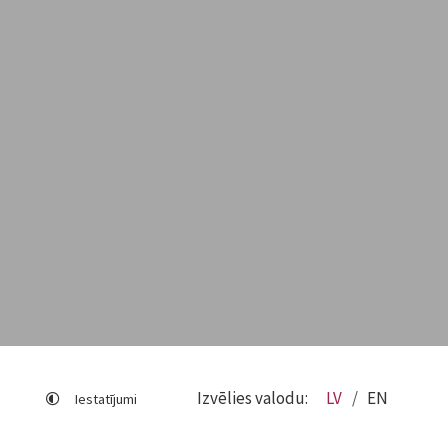
Izvēlies valodu:
LV
EN
Iestatījumi