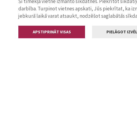
Šī tīmekļa vietne izmanto sīkdatnes. Piekrītot sīkdat
darbība. Turpinot vietnes apskati, Jūs piekrītat, ka i
jebkurā laikā varat atsaukt, nodzēšot saglabātās sīkd
APSTIPRINĀT VISAS
PIELĀGOT IZVĒL
Kontakti
Jelgavas valstp
Lielā iela 11
+371 630055
pasts@jelga