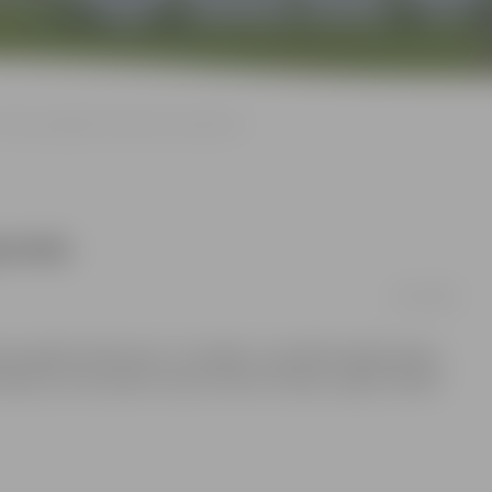
Ūdens piegāde drīzumā tiks atjaunota
aunota
15/04/2008
dz agrāk nekā ierasts. Tas tāpēc, ka pilsētā nebija ūdens.
mētas, ka tas nebūs vismaz četras stundas, tāpēc skolēni