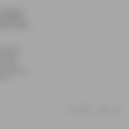
s tāpēc, ka
stu, mācību
stundas, tāpēc
lajā tīklā,
 avārija.
as un bez
re norāda, ka
, lai
Drukāt
Dalīties