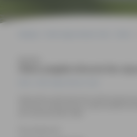
Sākumlapa
Portāla “Jelgavas Vēstnesis” arhīvs
Pilsētā
Klausīties
Ūdens piegāde drīzumā tiks atj
Pilsētā
Portāla “Jelgavas Vēstnesis” arhīvs
Dažās pilsētas skolās šodien bērni mācības beiguši dau
Sazinoties ar Avārijas dienestu, mācību iestādes infor
pēc pusdienām palaisti mājās
Ritma Gaidamoviča