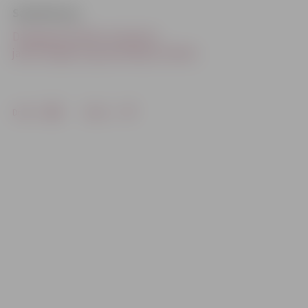
Saistītā ziņa
Daugavpils plūdos izmantota
jaunā Jelgavas ugunsdzēsēju tehnika
Drukāt
Dalīties