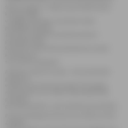
Šodien Zemgales un Jelgavas ugunsdzēsēji saņēma
konteinervedēju
visurgājēju «Mercedes» ar konteineru ūdens
pārvadāšanai (ietilpība
10,5 kubi) un piekabi, kas domāta konteineru
pārvadāšanai. Pašus
konteinerus VUGD saņēma aprīļa sākumā un plūdu
konteiners jau ir
ticis izmantots Daugavpilī.
A.Mihailovs norāda, ka Latvijas – Lietuvas pārrobežu
programmā
vienlaikus tiek īstenoti divi projekti. Vēl viņi gaida
mikroautobusu un 4 x 4 džipu. Tāpat projekta laikā
paredzētas
personāla apmācības – gan teorētiskās, gan praktiskās.
Portāls www.jelgavasvestnesis.lv jau rakstīja, ka VUGD
Zemgales