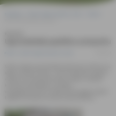
Sākumlapa
Portāla “Jelgavas Vēstnesis” arhīvs
Pilsētā
Ugunsdzēsēji papildina autoparku
Klausīties
Ugunsdzēsēji papildina autoparku
18/07/2013
Pilsētā
Portāla “Jelgavas Vēstnesis” arhīvs
Šodien Jelgavas ugunsdzēsēji saņēma jaunu tehniku, kas
iegūta, īstenojot Latvijas – Lietuvas pārrobežu projektu.
«Šodien mums atdzina konteineru vedēju un piekabi
konteineru pārvadāšanai,» portālam
www.jelgavasvestnsis.lv norāda VUGD Zemgales reģiona
brigādes komandiera vietnieks Andrejs Mihailovs.