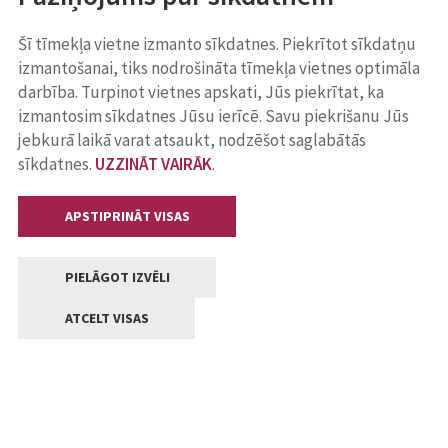
Šī tīmekļa vietne izmanto sīkdatnes. Piekrītot sīkdatņu
izmantošanai, tiks nodrošināta tīmekļa vietnes optimāla
darbība. Turpinot vietnes apskati, Jūs piekrītat, ka
izmantosim sīkdatnes Jūsu ierīcē. Savu piekrišanu Jūs
jebkurā laikā varat atsaukt, nodzēšot saglabātās
sīkdatnes.
UZZINĀT VAIRĀK
.
APSTIPRINĀT VISAS
PIELĀGOT IZVĒLI
ATCELT VISAS