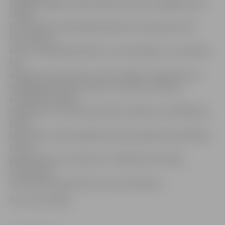
reģiona brigāde projekta gaitā tika pie jaudīgākā sūkņa
Latvijā,
kas vienā sekundē spēj pārsūknēt 17 spaiņus jeb 170
litrus ūdens,
kutera, iekrāvēja bobkata ar universālkausu un sešciklu,
kas
aprīkots ar kravas kasti, vinču, šļūteni. Tomēr viens no
vērtīgākajiem ieguvumiem ir konteineri: šļūteņu
konteiners (desmit
kubikmetru cisternas piesārņotu šķidrumu savākšanai),
plūdu
konteiners (laivas, glābšanas dēļi, piepūšama apsildāma
telts ar
guļammaisiem, traukiem un mēbelēm 20 cilvēku
izvietošanai,
instrumenti, ģenerators), bonu konteiners.
Foto: Ivars Veiliņš