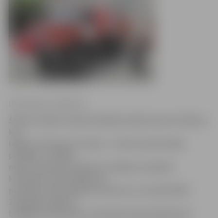
Ilze Knusle-Jankevica
Šodien Jelgavas ugunsdzēsēji saņēma jaunu tehniku,
kas
iegūta, īstenojot Latvijas – Lietuvas pārrobežu
projektu. «Šodien
mums atdzina konteineru vedēju un piekabi
konteineru pārvadāšanai,»
portālam www.jelgavasvestnsis.lv norāda VUGD
Zemgales reģiona
brigādes komandiera vietnieks Andrejs Mihailovs.