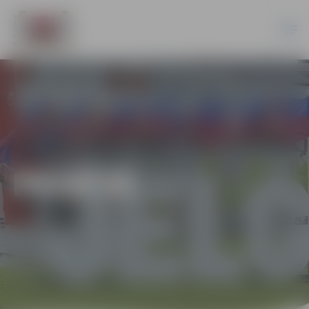
PILSĒTĀ