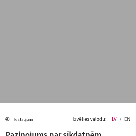
Izvēlies valodu:
LV
EN
Iestatījumi
Paziņojums par sīkdatnēm