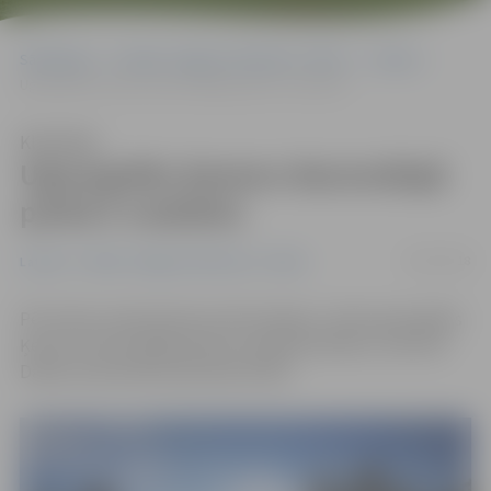
Sākumlapa
Portāla “Jelgavas Vēstnesis” arhīvs
Latvijā
Ugunsgrēks Ķemeru Nacionālajā parkā ir nodzēsts
Klausīties
Ugunsgrēks Ķemeru Nacionālajā
parkā ir nodzēsts
29/07/2018
Latvijā
Portāla “Jelgavas Vēstnesis” arhīvs
Pēc Valsts meža dienesta informācijas, meža ugunsgrēks
Ķemeru Nacionālajā parkā ir pilnībā nodzēsts, informē
Dabas aizsardzības pārvalde (DAP).