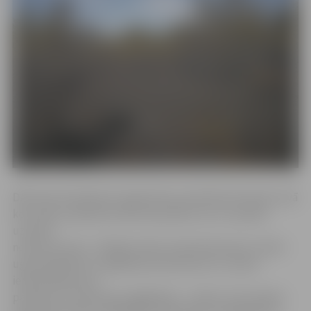
DAP savā «Facebook» lapā raksta, ka šobrīd teritoriju savā
kontrolē ir pārņēmuši DAP speciālisti, kuri turpinās
uzmanīt
notikuma vietu. «Paldies Valsts meža dienestam, Valsts
ugunsdzēsības un glābšanas dienestam un visiem
iesaistītajiem par
paveikto. Un ikvienam atgādinām – mežos ir ļoti augsta