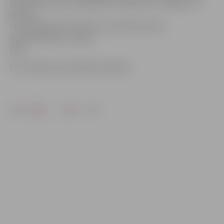
ugunsbīstamība, tādēļ jābūt ārkārtīgi uzmanīgiem un
jāievēro
visaugstākā piesardzība, lai nerastos jaunas
ugunsnelaimes,» raksta
DAP.
Foto: Dabas aizsardzības pārvalde
Drukāt
Dalīties