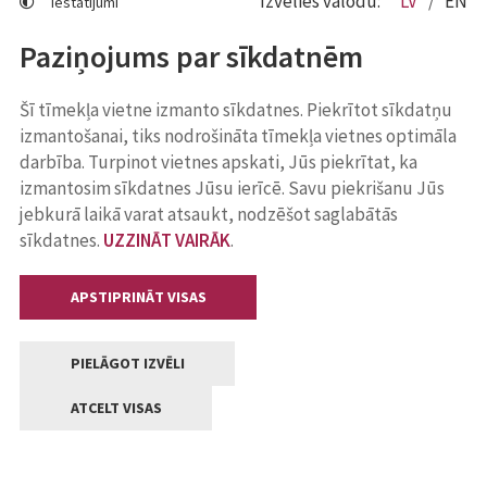
Izvēlies valodu:
LV
EN
Iestatījumi
Paziņojums par sīkdatnēm
Šī tīmekļa vietne izmanto sīkdatnes. Piekrītot sīkdatņu
izmantošanai, tiks nodrošināta tīmekļa vietnes optimāla
darbība. Turpinot vietnes apskati, Jūs piekrītat, ka
izmantosim sīkdatnes Jūsu ierīcē. Savu piekrišanu Jūs
jebkurā laikā varat atsaukt, nodzēšot saglabātās
sīkdatnes.
UZZINĀT VAIRĀK
.
APSTIPRINĀT VISAS
PIELĀGOT IZVĒLI
ATCELT VISAS