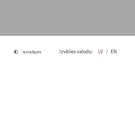
Izvēlies valodu:
LV
EN
Iestatījumi