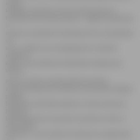
ieteiks,
kā labāk un skaistāk izrotāt šos svētku gardumus.
Piparkūkas būs saceptas, glazūra – sagatavota, galvenais
ir
ierasties un piedalīties. Kamēr glazūra žūs, lai piparkūkas
var
nest uz mājām, būs arī iespēja gatavot un dekorēt
rotājumus
eglītei,» informē Miezītes bibliotēkas vadītāja Liene
Vespere.
Radoši un svētku tematikai atbilstoši skolēnu
ziemas brīvlaika pirmo svētdienu aicina pavadīt Jelgavas
pilsētas
bibliotēka ar aktivitāšu pasākumu «Ziemas raibumiņi».
Pasākums
bibliotēkā notiks 22. decembrī no pulksten 12 līdz 14.
«Būs radošās
darbnīcas – visu ko taisīsim no čiekuriem un izgatavosim