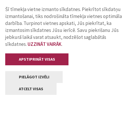
Šī tīmekļa vietne izmanto sīkdatnes. Piekrītot sīkdatņu
izmantošanai, tiks nodrošināta tīmekļa vietnes optimāla
darbība. Turpinot vietnes apskati, Jūs piekrītat, ka
izmantosim sīkdatnes Jūsu ierīcē. Savu piekrišanu Jūs
jebkurā laikā varat atsaukt, nodzēšot saglabātās
sīkdatnes.
UZZINĀT VAIRĀK
.
APSTIPRINĀT VISAS
PIELĀGOT IZVĒLI
ATCELT VISAS