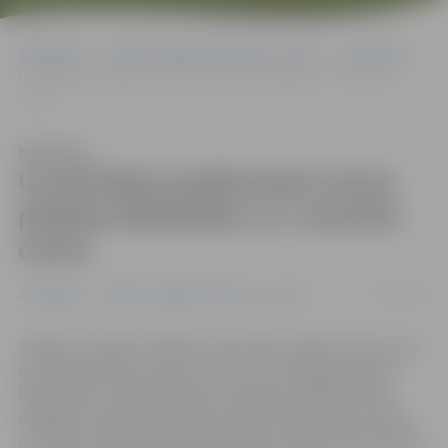
Sākumlapa
Portāla “Jelgavas Vēstnesis” arhīvs
Jauniešiem
Uz brīvlaika pasākumiem aicina pilsētas bibliotēkas un Jauniešu
centrs
Klausīties
Uz brīvlaika pasākumiem aicina
pilsētas bibliotēkas un Jauniešu
centrs
13/12/2019
Jauniešiem
Portāla “Jelgavas Vēstnesis” arhīvs
Skolēnu ziemas brīvlaiks ierasti paiet svētku zīmē – gan
tiem gatavojoties, gan tos svinot. Lai vērtīgi pavadītu
laiku pirms un pēc svētkiem, Jelgavas pilsētā notiek
dažādas brīvlaika aktivitātes. Bērni ar ģimenēm aicināti
uz svētku pasākumiem bibliotēkās, bet jaunieši brīvlaika