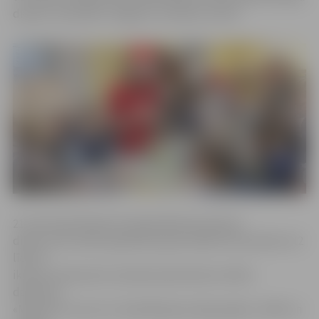
dienas var pavadīt Jelgavas Jauniešu centrā.
21. decembrī Miezītes bibliotēkā būs ģimeņu
diena, kurā notiks piparkūku greznošana. No pulksten 12
līdz 15
ikviens interesents aicināts pievienoties svētku
darbnīcai.
«Meistare, kura ar to nodarbojas jau ilgus gadus, rādīs un