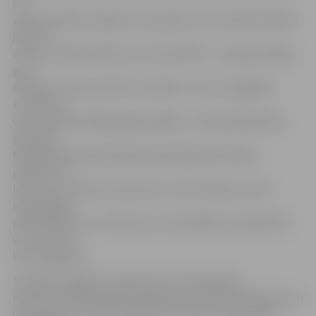
arī
Ziemassvētku rotājumus no papīra. Lai visu laiku nebūtu
jāsēž uz
vietas, aicināsim bērnus arī izkustēties – būs gan spēles,
gan
rotaļas ar Ziemassvētku tematiku. Tie, kas negribēs
kustēties,
varēs spēlēt dažādas galda spēles,» stāsta bibliotēkas
pārstāve
Maija Rubauska. Kā pilsētas bibliotēkas brīvlaika
pasākumos
ierasts, arī «Ziemas raibumiņi» ir bez maksas un bez
iepriekšējas
pieteikšanās. Uz «raibumiņu» aktivitātēm aicināti bērni
vecumā no 8
līdz 12 gadiem.
Savukārt Jelgavas Jauniešu centrs Skolotāju
ielā 8 brīvlaikā piedāvās dažādas aktivitātes skolēniem un
jauniešiem no 13 līdz 25 gadu vecumam. Sabiedrības