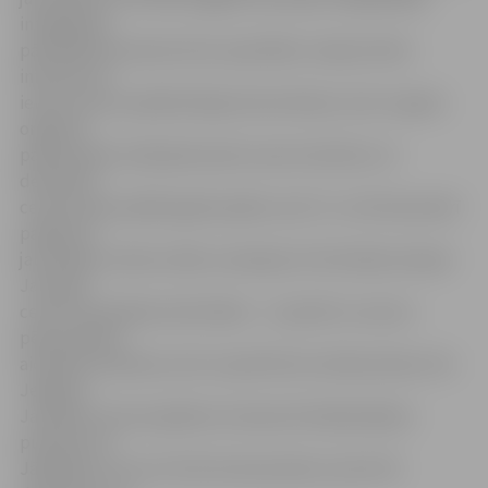
integrācijas
pārvaldes jaunatnes lietu speciāliste Jeļena Grīsle
informē, ka
ierasti centrs piedāvā idejas katrai dienai, taču to gaitu
organizē
paši jaunieši, darbojoties pēc savas iniciatīvas. 21.
decembrī
centrā varēs spēlēt galda spēles, bet 27. un 30. decembrī
pasākumi
jauniešiem notiks svētku noskaņās. Arī brīvlaika izskaņā
Jauniešu
centrā turpināsies aktivitātes – 2. janvārī uz sarunu
pēcpusdienu
aicinātas meitenes, bet 3. janvārī būs mūzikas diena. Visi
Jelgavas
Jauniešu centra pasākumi ziemas brīvlaikā sāksies
pulksten 13.
Jāpiebilst, ka no 23. līdz 26. decembrim, kā arī 30.