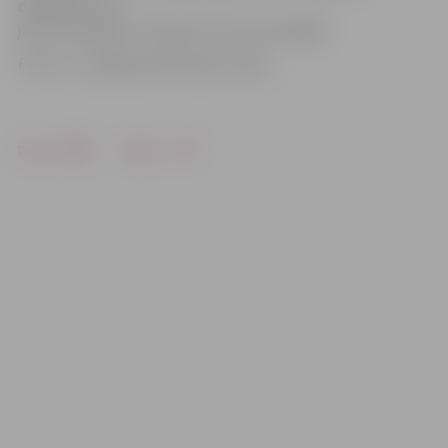
decembrī un 1.
janvārī Jelgavas Jauniešu centrs būs slēgts.
Foto: no «Jelgavas Vēstneša» arhīva
Drukāt
Dalīties