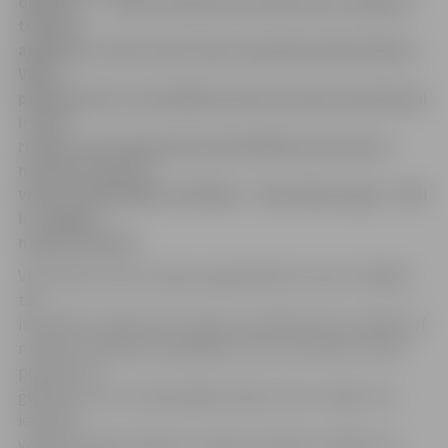
degviela…» tā pēc ceļojuma Gruzijā secina Jelgavas
tūrisma
aģentūras «Auto starts tūre» īpašnieks Uldis Valters.
Viņš ir
pārliecināts, ka vislabākais laiks Gruzijas apceļošanai
ir tieši
rudens, kad saulainajā zemē lielākais karstums ir
norimies, bet tās
viena no lielākajām vērtībām – eksotiskie augļi – tieši
ir vislabāk
nogatavojušies.
Viņš stāsta, ka par ceļojuma galamērķi Gruziju izvēlējies
tās
izslavētās vietējo iedzīvotāju viesmīlības dēļ. «Gribēju arī
nedaudz «atgriezties pagātnē», biju uzaicināts ciemos
pie gruzīnu
ģimenes, kurus nekad agrāk nebiju saticis, tāpēc visu
iecerēto
varēju izbaudīt pilnībā,» atklāj uzņēmējs, atklājot, ka