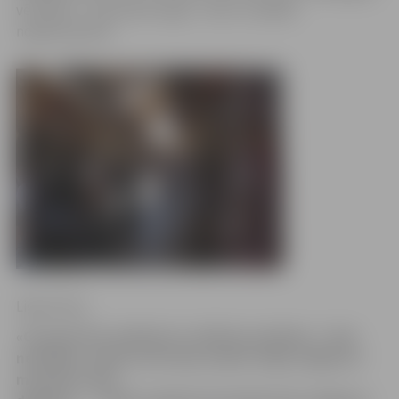
vērtībām – eksotiskie augļi – tieši ir vislabāk
nogatavojušies.
Ligita Vaita
«Gruzijā vēl ir palikušas sociālisma paliekas – ielas
netīrākas, zāle nav tik zaļa, daudz volgu, žiguļu un
moskviču, lēta