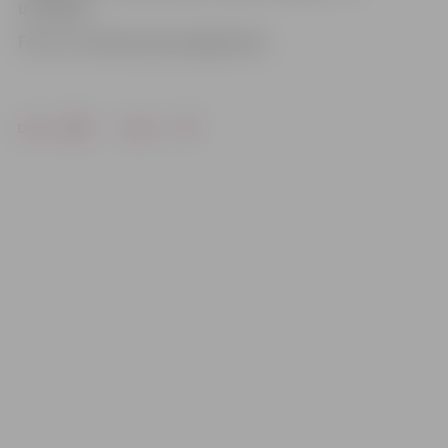
uzņēmējs.
Foto: no U.Valtera personīgā arhīva
Drukāt
Dalīties