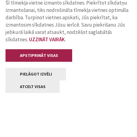
Šī tīmekļa vietne izmanto sīkdatnes. Piekrītot sīkdatņu
izmantošanai, tiks nodrošināta tīmekļa vietnes optimāla
darbība. Turpinot vietnes apskati, Jūs piekrītat, ka
izmantosim sīkdatnes Jūsu ierīcē. Savu piekrišanu Jūs
jebkurā laikā varat atsaukt, nodzēšot saglabātās
sīkdatnes.
UZZINĀT VAIRĀK
.
APSTIPRINĀT VISAS
PIELĀGOT IZVĒLI
ATCELT VISAS