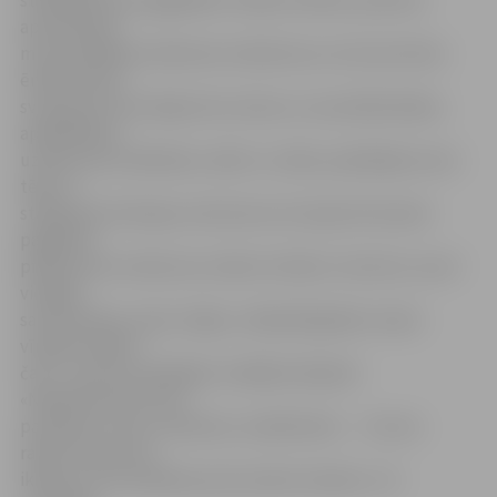
stāstīdams par apglabāto cilvēku dzīvēm, policists
apzināti ļāva
mums pārkāpt satiksmes noteikumus, lai mums būtu
ērtāk braukt,
svešs gruzīns aicināja mūs ciemos uz sava dēla kāzām,
apbedīšanas
uzņēmuma strādnieks, sēžot uz zārka, piedāvāja mums
tēju un
stāstīja par Krievijas uzbrukumu Gruzijai vēl nesenā
pagātnē,»
piedzīvotos notikumus stāsta U.Valters. Viņš teic, ka arī
vietējās
saimniecības, lauku mājas, vietējo 80 grādus stipro
vīnogu kandžu –
čaču – gruzīni ceļotājiem izrādījuši labprāt.
«Nepārtrauktie tosti
par ģimeni, sievu, bērniem, mazbērniem… Tas viss
raksturo gruzīnu
ikdienu un izturēšanos pret saviem viesiem,» tā