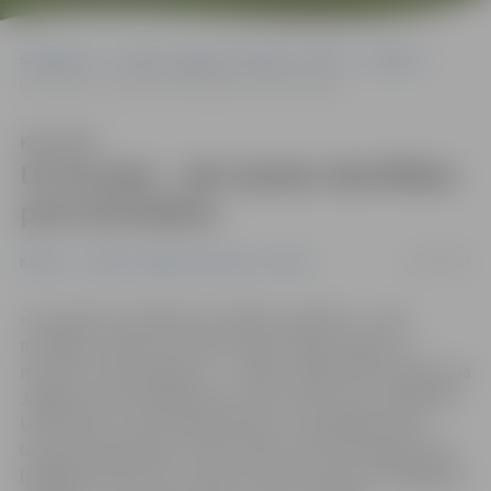
Sākumlapa
Portāla “Jelgavas Vēstnesis” arhīvs
Kultūra
Uz Gruziju – pēc īpašas labvēlības pret latviešiem
Klausīties
Uz Gruziju – pēc īpašas labvēlības
pret latviešiem
12/10/2013
Kultūra
Portāla “Jelgavas Vēstnesis” arhīvs
«Gruzijā vēl ir palikušas sociālisma paliekas – ielas
netīrākas, zāle nav tik zaļa, daudz volgu, žiguļu un
moskviču, lēta degviela…» tā pēc ceļojuma Gruzijā secina
Jelgavas tūrisma aģentūras «Auto starts tūre» īpašnieks
Uldis Valters. Viņš ir pārliecināts, ka vislabākais laiks
Gruzijas apceļošanai ir tieši rudens, kad saulainajā zemē
lielākais karstums ir norimies, bet tās viena no lielākajām