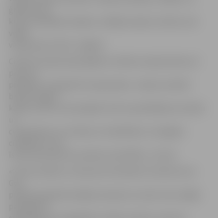
ģimene, pie
kuras uzņēmējs viesojies, izrādījusi īpašu sirsnību, bet
vēlāk
viesojusies arī šeit, Jelgavā.
Citiem Gruzijas apceļotājiem U.Valters iesaka doties arī
prom no
pilsētām un apskatīt Gruzijas dabu. «Iesaku noteikti
braukt augstu
kalnos, prom no ierastajām tūristu apmeklējuma vietām
uz
ciematiņiem, kur tikties ar vienkāršiem, sirsnīgiem
cilvēkiem un pa
īstam izjust gruzīnu patieso viesmīlību,» tā viņš.
«Gruzīnu daba un cieņa pret latviešiem ir jūtama visur.
Gori
pilsētas kapsētā vietējais skulptors stundu mūs vadāja
pa kapsētu,