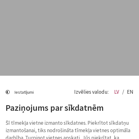
Izvēlies valodu:
LV
EN
Iestatījumi
Paziņojums par sīkdatnēm
Šī tīmekļa vietne izmanto sīkdatnes. Piekrītot sīkdatņu
izmantošanai, tiks nodrošināta tīmekļa vietnes optimāla
darbība. Turpinot vietnes apskati, Jūs piekrītat, ka