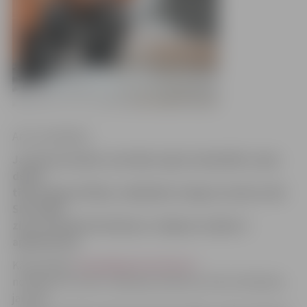
Arturs Neikšāns
Jau pēc pusnakts, kad sāka snigt visā pilsētā, ceļus
devās
tīrīt sniega tīrītāji, nošķūrējot sniegu un kaisot sāli.
SIA «Kulk»
ziņo, ka šobrīd situācija uz Jelgavas ceļiem ir
apmierinoša.
Kā portālam
www.jelgavasvestnesis.lv
norādīja SIA «Kulk» ražošanas direktors Artūrs Ošenieks,
jau pēc