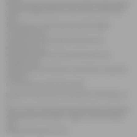
pulksten 24 tīrīt sniegu devušās vairākas sniega tīrīšanas
vienības, tādējādi operatīvi notīrot ceļus pirms jaunās
darba
dienas sākuma. Problēmas gan joprojām sagādā
automašīnas, kas ir
novietotas ceļu malā, tāpēc A.Ošenieks aicina
pilsētniekus savas
automašīnas novietot tā, lai tās netraucētu ceļu
tīrītājiem, kā arī
neradītu paši sev problēmas ar izbraukšanu. Sniegs tiek
nošķūrēts
uz ceļu malām un prom vests netiek.
Saskaņā ar Latvijas Valsts ceļu operatīvo informāciju, arī
uz
valsts nozīmes ceļiem šobrīd laika apstākļi ir apmierinoši,
ieskaitot A8 autoceļu Rīga – Jelgava – Lietuvas robeža.
Laika
temperatūra šobrīd ir ap 0 °C.