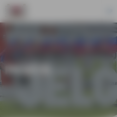
PILSĒTĀ