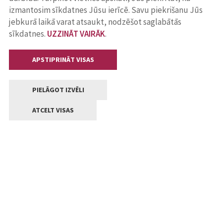
izmantosim sīkdatnes Jūsu ierīcē. Savu piekrišanu Jūs
jebkurā laikā varat atsaukt, nodzēšot saglabātās
sīkdatnes.
UZZINĀT VAIRĀK
.
APSTIPRINĀT VISAS
PIELĀGOT IZVĒLI
ATCELT VISAS
Kontakti