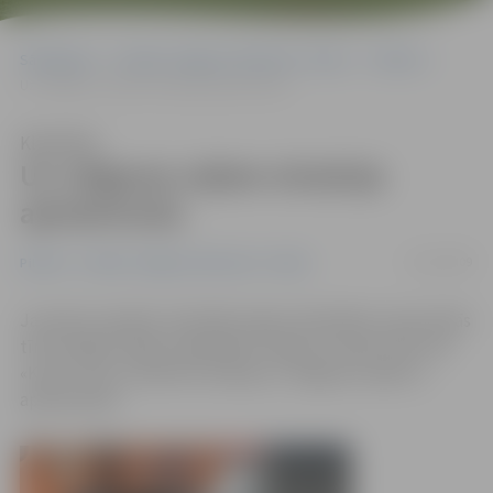
Sākumlapa
Portāla “Jelgavas Vēstnesis” arhīvs
Pilsētā
Uz Jelgavas ceļiem situācija apmierinoša
Klausīties
Uz Jelgavas ceļiem situācija
apmierinoša
21/01/2009
Pilsētā
Portāla “Jelgavas Vēstnesis” arhīvs
Jau pēc pusnakts, kad sāka snigt visā pilsētā, ceļus devās
tīrīt sniega tīrītāji, nošķūrējot sniegu un kaisot sāli. SIA
«Kulk» ziņo, ka šobrīd situācija uz Jelgavas ceļiem ir
apmierinoša.