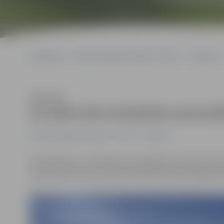
Sākumlapa
Portāla “Jelgavas Vēstnesis” arhīvs
Satiksme
Klausīties
Uz laiku būs ierobežota automa
Portāla “Jelgavas Vēstnesis” arhīvs
Satiksme
No rītdienas, 1. novembra, pie Jelgavas kultūras nam
stāvvietas kultūras nama teritorijā, informē Jelgavas 