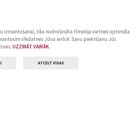
ņu izmantošanai, tiks nodrošināta tīmekļa vietnes optimāla
zmantosim sīkdatnes Jūsu ierīcē. Savu piekrišanu Jūs
atnes.
UZZINĀT VAIRĀK
.
I
ATCELT VISAS
Klientu apkalpošana
ilsētas pašvaldība
Darba laiks
, Jelgava, LV-3001
Pirmdienās
8.00 - 18.00
Otrdienās
8.00 - 17.00
22