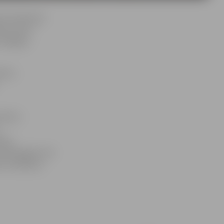
s stāvvietas
s), kā arī
Krišjāņa
mā no
pamatu
bens
t nākamgad, bet
sts svētkiem,