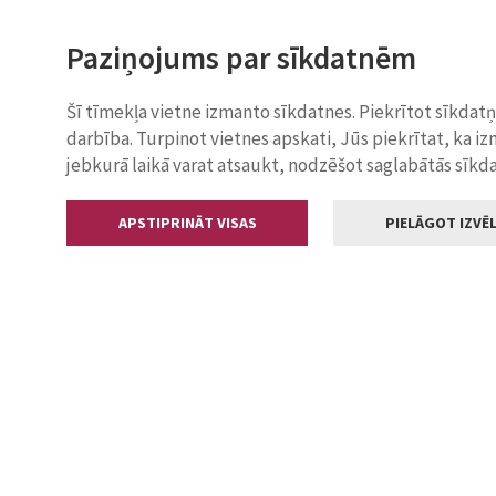
Paziņojums par sīkdatnēm
Šī tīmekļa vietne izmanto sīkdatnes. Piekrītot sīkdat
darbība. Turpinot vietnes apskati, Jūs piekrītat, ka i
jebkurā laikā varat atsaukt, nodzēšot saglabātās sīkd
APSTIPRINĀT VISAS
PIELĀGOT IZVĒL
Kontakti
Jelgavas valstp
Lielā iela 11
+371 630055