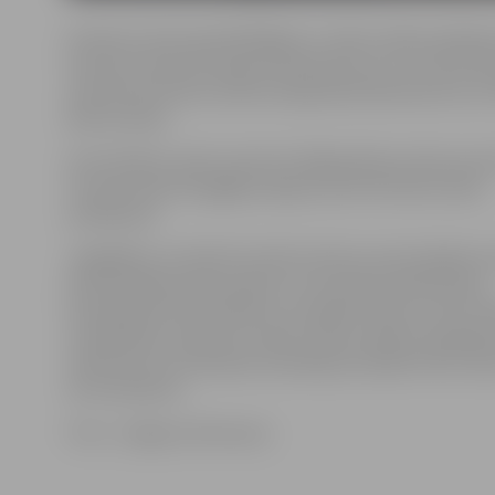
Kultūras nama apmeklētājiem uz laiku nebūs pieejama
kultūras nama aizmugurē (iebrauktuve no Uzvaras iela
stāvvieta kultūras nama kreisajā sānā (iebrauktuve no 
Barona ielas).
Automašīnas varēs novietot Krišjāņa Barona ielas pos
Uzvaras ielas līdz gājēju pārejai, kā arī Kultūras nama
priekšpusē.
Jāatgādina, ka šobrīd notiek kultūras nama fasādes 
hidroizolācijas atjaunošana un teritorijas sakārtošana,
kanalizācijas tīklu pārbūve, drenāžas izbūve, kā arī zi
novadīšanas sistēmas izveide. Darbus plānots pabeig
stāvlaukumu lietošanas ierobežojumi plānoti līdz val
18. novembrim.
Foto: «Jelgavas Vēstnesis»