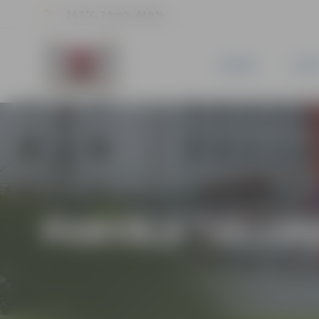
24.7 °C, 2.9 m/s, 44.9 %
JAUNUMI
PILSĒ
PORTĀLA “JELGAV