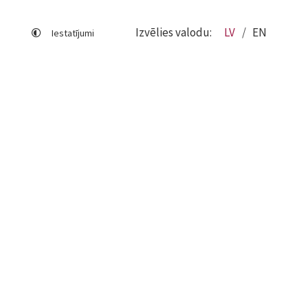
Izvēlies valodu:
LV
EN
Iestatījumi
Lapas karte
Viegli lasīt
Sociālo mediju lietošana
Sīkdatņu izmantošana