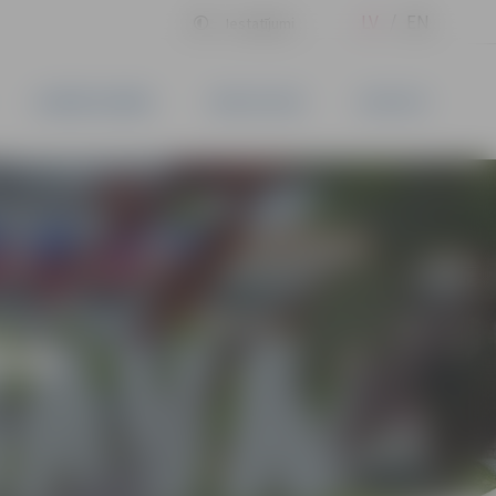
LV
EN
Iestatījumi
UZŅĒMĒJDARBĪBA
PAKALPOJUMI
KONTAKTI
ĪVS