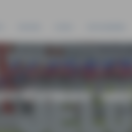
TA
PAŠVALDĪBA
IESTĀDES
KAPITĀLSABIEDRĪBAS
AS VĒSTNESIS” ARH