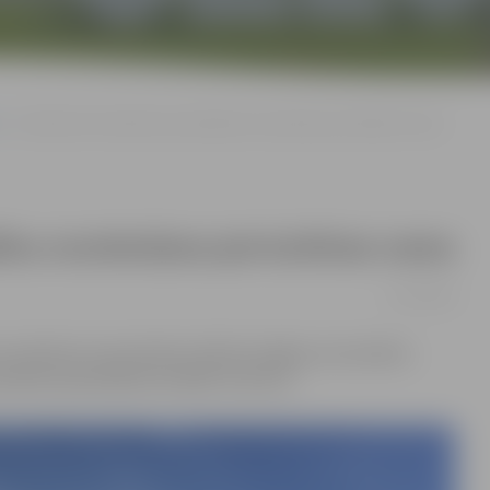
Uz laiku būs ierobežota automašīnu novietošana pie kultūras nama
šīnu novietošana pie kultūras nama
31/10/2018
a notiekošo remontdarbu dēļ tiks slēgtas automašīnu
pilsētas pašvaldības iestādē «Kultūra».