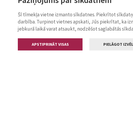
Paziņojums par sīkdatnēm
Šī tīmekļa vietne izmanto sīkdatnes. Piekrītot sīkdat
darbība. Turpinot vietnes apskati, Jūs piekrītat, ka i
jebkurā laikā varat atsaukt, nodzēšot saglabātās sīkd
APSTIPRINĀT VISAS
PIELĀGOT IZVĒL
Kontakti
Jelgavas valstp
Lielā iela 11
+371 630055
pasts@jelga