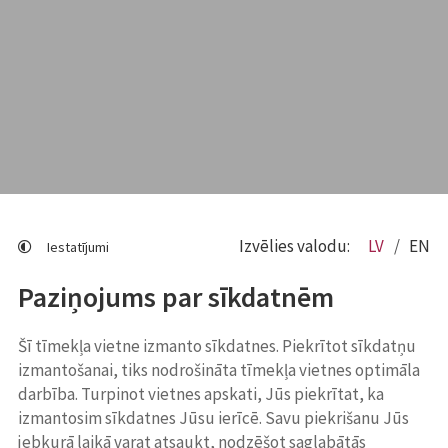
Izvēlies valodu:
LV
EN
Iestatījumi
Paziņojums par sīkdatnēm
Šī tīmekļa vietne izmanto sīkdatnes. Piekrītot sīkdatņu
izmantošanai, tiks nodrošināta tīmekļa vietnes optimāla
darbība. Turpinot vietnes apskati, Jūs piekrītat, ka
izmantosim sīkdatnes Jūsu ierīcē. Savu piekrišanu Jūs
jebkurā laikā varat atsaukt, nodzēšot saglabātās