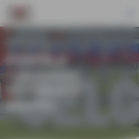
PORTĀLA
“JELGAVAS
VĒSTNESIS”
ARHĪVS