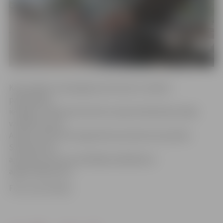
Kā portālam www.jelgavasvestnesis.lv skaidro
pašvaldības
iestādes «Pilsētsaimniecība» Apsaimniekošanas daļas
vadītājs Imants
Auders, darbi tiek organizēti pa brauktuves joslām.
Satiksme nav
apturēta, bet autovadītājiem jārēķinās ar
apgrūtinājumiem.
Foto: Ivars Veiliņš