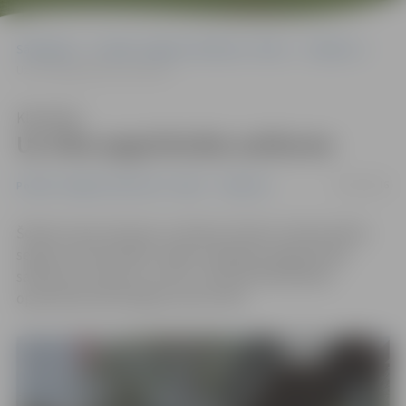
Sākumlapa
Portāla “Jelgavas Vēstnesis” arhīvs
Satiksme
Uz tilta apgrūtināta satiksme
Klausīties
Uz tilta apgrūtināta satiksme
10/05/2016
Portāla “Jelgavas Vēstnesis” arhīvs
Satiksme
Šodien starp Lielupes un Driksas tiltiem notiek asfalta
seguma remontdarbi, tāpēc iespējama apgrūtināta
satiksme virzienā uz centru, informē Pašvaldības
operatīvās informācijas centrs POIC.