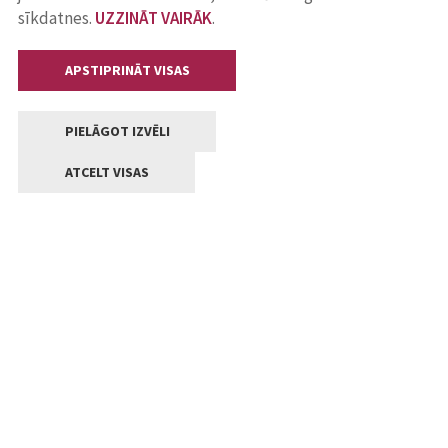
sīkdatnes.
UZZINĀT VAIRĀK
.
APSTIPRINĀT VISAS
PIELĀGOT IZVĒLI
ATCELT VISAS
Kontakti
Jelgavas valstpilsētas pašvaldība
Lielā iela 11, Jelgava, LV-3001