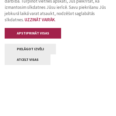
darbība. Turpinot vietnes apskati, Jūs piekrītat, ka
izmantosim sīkdatnes Jūsu ierīcē. Savu piekrišanu Jūs
jebkurā laikā varat atsaukt, nodzēšot saglabātās
sīkdatnes.
UZZINĀT VAIRĀK
.
APSTIPRINĀT VISAS
PIELĀGOT IZVĒLI
ATCELT VISAS
Kontakti