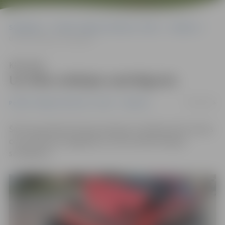
Sākumlapa
Portāla “Jelgavas Vēstnesis” arhīvs
Satiksme
Uz tilta veidojas sastrēgums
Klausīties
Uz tilta veidojas sastrēgums
03/05/2016
Portāla “Jelgavas Vēstnesis” arhīvs
Satiksme
Šorīt ap pulksten 8 starp Lielupes un Driksas tiltu noticis
ceļu satiksmes negadījums, kā rezultātā veidojas
sastrēgums.