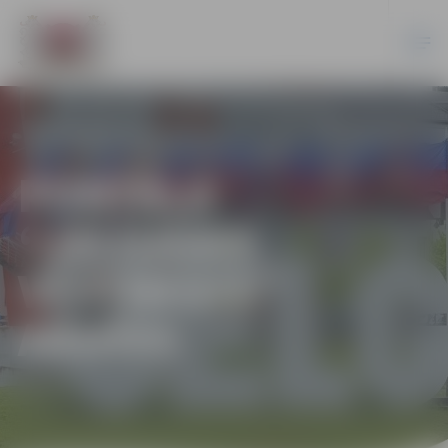
PORTĀLA
“JELGAVAS
VĒSTNESIS”
ARHĪVS