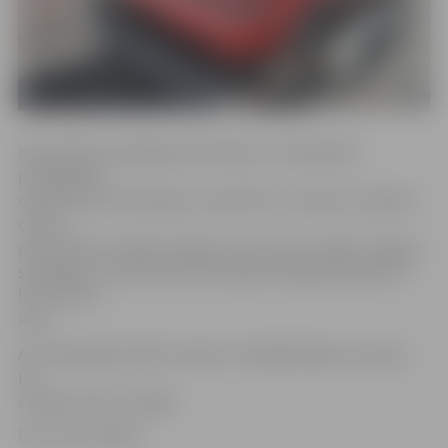
Kā portāls www.jelgavasvestnesis.lv noskaidroja
pašvaldības
operatīvās informācijas centrā POIC, virzienā uz pilsētas
centru
pāri tiltiem kustība notiek pa vienu joslu, tāpēc veidojas
sastrēgums. Pulksten 8.30 tas bija izveidojies apmēram
līdz Cukura
ielai.
Autovadītāji aicināti izmantot «rāvējslēdzēja» principu,
lai
satiksme būtu raitāka.
Foto: Ivars Veiliņš