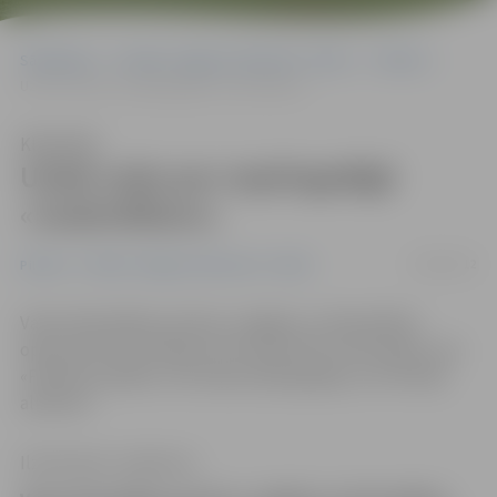
Sākumlapa
Portāla “Jelgavas Vēstnesis” arhīvs
Pilsētā
Uziek sodu par nepilngadīgā «nodzirdīšanu»
Klausīties
Uziek sodu par nepilngadīgā
«nodzirdīšanu»
14/06/2012
Pilsētā
Portāla “Jelgavas Vēstnesis” arhīvs
Vakar Pašvaldības policija, reaģējot uz Pašvaldības
operatīvās informācijas centra jeb POIC informāciju, pie
«Pilsētas pasāžas» aizturēja nepilngadīgo, kurš lietoja
alkoholu.
Ilze Knusle-Jankevica