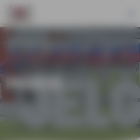
PILSĒTĀ