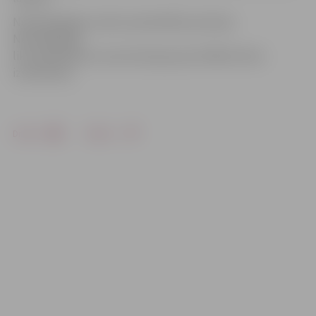
Nepilngadīgais nodots pašvaldības policijas
Nepilngadīgo
likumpārkāpumu prevencijas grupai tālākai lietas
izskatīšanai.
Drukāt
Dalīties