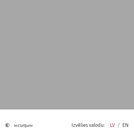
Izvēlies valodu:
LV
EN
Iestatījumi