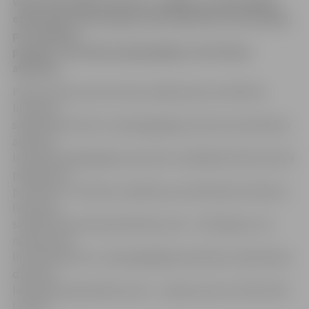
Vakar Pašvaldības policija, reaģējot uz Pašvaldības
operatīvās informācijas centra jeb POIC informāciju,
pie «Pilsētas
pasāžas» aizturēja nepilngadīgo, kurš lietoja
alkoholu.
Policisti pēc personas datu pārbaudes par alkohola
lietošanu
sabiedriskā vietā un nepilngadīgas personas iesaistīšanu
alkohola
lietošanā pilngadīgam jaunietim sastādīja Administratīvā
pārkāpuma
protokolu. Protokols sastādīts par alkoholisko dzērienu
lietošanu
sabiedriskā vietā (paredzētais sods – brīdinājums vai
naudas sods
līdz 100 latiem) un nepilngadīgā iesaistīšanu alkoholisko
dzērienu
lietošanā (paredzētais sods – naudas sods no 25 līdz 100
latiem).