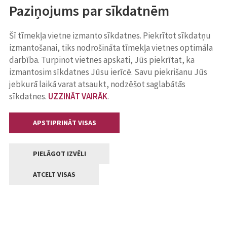
Paziņojums par sīkdatnēm
Šī tīmekļa vietne izmanto sīkdatnes. Piekrītot sīkdatņu
izmantošanai, tiks nodrošināta tīmekļa vietnes optimāla
darbība. Turpinot vietnes apskati, Jūs piekrītat, ka
izmantosim sīkdatnes Jūsu ierīcē. Savu piekrišanu Jūs
jebkurā laikā varat atsaukt, nodzēšot saglabātās
sīkdatnes.
UZZINĀT VAIRĀK
.
APSTIPRINĀT VISAS
PIELĀGOT IZVĒLI
ATCELT VISAS