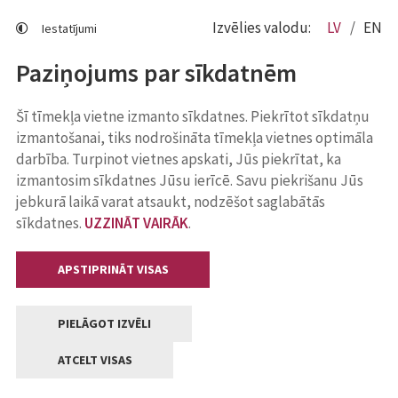
Izvēlies valodu:
LV
EN
Iestatījumi
Paziņojums par sīkdatnēm
Šī tīmekļa vietne izmanto sīkdatnes. Piekrītot sīkdatņu
izmantošanai, tiks nodrošināta tīmekļa vietnes optimāla
darbība. Turpinot vietnes apskati, Jūs piekrītat, ka
izmantosim sīkdatnes Jūsu ierīcē. Savu piekrišanu Jūs
jebkurā laikā varat atsaukt, nodzēšot saglabātās
sīkdatnes.
UZZINĀT VAIRĀK
.
APSTIPRINĀT VISAS
PIELĀGOT IZVĒLI
ATCELT VISAS