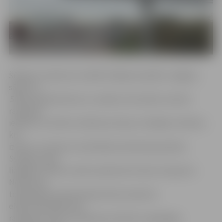
Šūšanas uzņēmums meklē izīrējamo platību Jelgavā,
sākot no
500 kvadrātmetriem un vairāk, kurā varētu izvietot
ražošanas
iekārtas un ierīkot noliktavas telpu ar lielajiem vārtiem,
kur
izkraut un iekraut nosūtāmās produkcijas paletes.
Svarīgi, lai pie
lielajiem vārtiem varētu piebraukt kravas transports.
Noliktavas
telpā palešu pārvietošanai tiek izmantots
elektroiekrāvējs. Bez
ražošanas ceha un noliktavas vēl būtu vajadzīgas