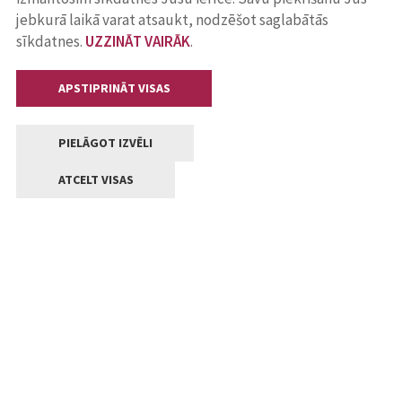
jebkurā laikā varat atsaukt, nodzēšot saglabātās
sīkdatnes.
UZZINĀT VAIRĀK
.
APSTIPRINĀT VISAS
PIELĀGOT IZVĒLI
ATCELT VISAS
Kontakti
Jelgavas valstpilsētas pašvaldība