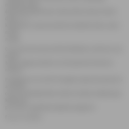
nodalītas telpas
ēdamtelpai, garderobei, labierīcībām (vēlams divām),
dušai, 1 – 2
kabinetiem. Uzņēmumā šobrīd strādā 60 cilvēku, darbs
notiek
maiņās.
Otrs ir jauna koncepta neliels ēdināšanas uzņēmums, kas
meklē
telpas Jelgavas pilsētas centrā (apmēram kilometra
rādiusā).
Piedāvājumus var iesūtīt Zemgales reģiona Kompetenču
attīstības
centra Uzņēmējdarbības atbalsta nodaļas vadītājai Līgai
Miķelsonei
pa e-pastu: Liga.Mikelsone@zrkac.jelgava.lv.
Foto: no JV arhīva