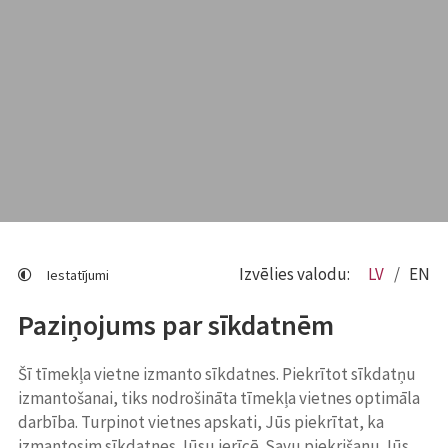
Izvēlies valodu:
LV
EN
Iestatījumi
Paziņojums par sīkdatnēm
Šī tīmekļa vietne izmanto sīkdatnes. Piekrītot sīkdatņu
izmantošanai, tiks nodrošināta tīmekļa vietnes optimāla
darbība. Turpinot vietnes apskati, Jūs piekrītat, ka
izmantosim sīkdatnes Jūsu ierīcē. Savu piekrišanu Jūs