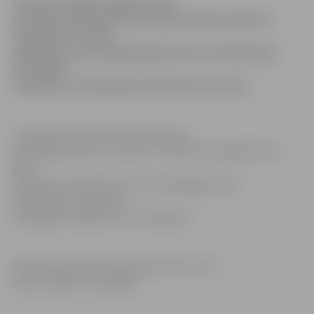
Latvijas sieviešu hokeja izlase
pasaules čempionātā uzvarējusi Ķīnas komandu –
rezultāts 3:1. Šajā
spēlē labi sevi parādīja jelgavniece Eva Dinsberga,
kura spēli
noslēdza ar lietderīgas koeficientu plus divi.
Latvijas izlase visus trīs vārtus guva
pirmajā periodā. To autores – Inese Geca-Miljone (divi
goli;
asistēja Ieva Pētersone un E.Dinsberga), Laila
Dekmeijere-Trigubova
(asistēja I.Pētersone un Iveta Koka).
Šodien meitenēm ir brīvdiena, bet rīt, 16.
aprīlī, spēle ar Norvēģiju.