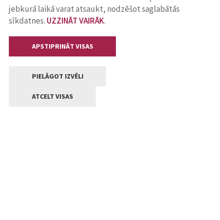
jebkurā laikā varat atsaukt, nodzēšot saglabātās
sīkdatnes.
UZZINĀT VAIRĀK
.
APSTIPRINĀT VISAS
PIELĀGOT IZVĒLI
ATCELT VISAS
Kontakti
Jelgavas valstpilsētas pašvaldība