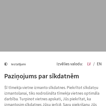
Izvēlies valodu:
LV
EN
Iestatījumi
Paziņojums par sīkdatnēm
Šī tīmekļa vietne izmanto sīkdatnes. Piekrītot sīkdatņu
izmantošanai, tiks nodrošināta tīmekļa vietnes optimāla
darbība. Turpinot vietnes apskati, Jūs piekrītat, ka
izmantosim sīkdatnes Jūsu ierīcē. Savu piekrišanu Jūs