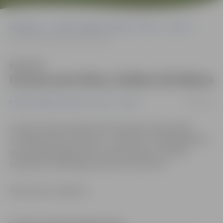
Sākumlapa
Portāla “Jelgavas Vēstnesis” arhīvs
Sports
Uzvara pret Ķīnu; šodien brīvdiena
Klausīties
Uzvara pret Ķīnu; šodien brīvdiena
15/04/2011
Portāla “Jelgavas Vēstnesis” arhīvs
Sports
Latvijas sieviešu hokeja izlase pasaules čempionātā
uzvarējusi Ķīnas komandu – rezultāts 3:1. Šajā spēlē labi
sevi parādīja jelgavniece Eva Dinsberga, kura spēli
noslēdza ar lietderīgas koeficientu plus divi.
Ilze Knusle-Jankevica