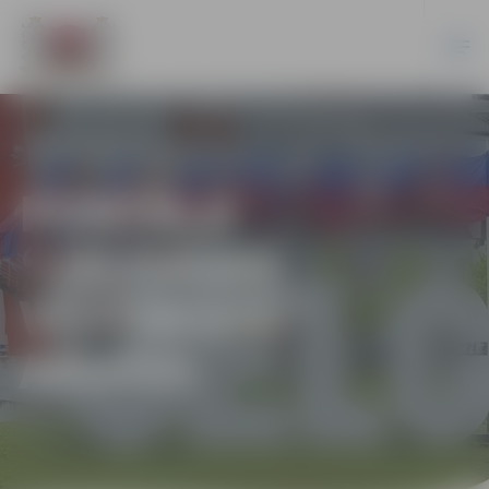
PORTĀLA
“JELGAVAS
VĒSTNESIS”
ARHĪVS