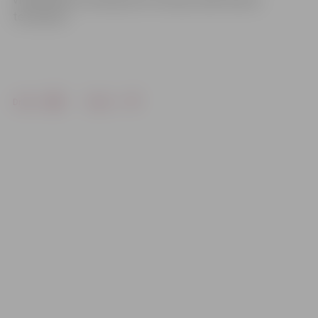
termiņiem.
Drukāt
Dalīties