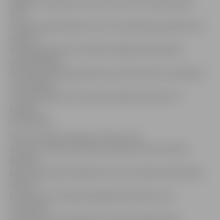
sniegt informācija, ka tas varētu notikt mēneša laikā.
Taču
rakstisks apliecinājums tam no inspekcijas joprojām nav
saņemts.
Vienīgi īpašnieku pēc VKPAI norādījuma īpašnieku
pasūtītajā ēkas
tehniskā stāvokļa apskates atzinumā teikts, ka māja nav
remontējama
un atjaunojama, bet atrodas avārijas stāvokli un ir
bīstama
apkārtējiem.
Par laimi māja nosvērās uz sētas, nevis
ielas pusi. Īsi pirms pilsētas svētkiem siena nobruka.
Diemžēl
sagruvušās ēkas īpašnieki par šīs teritorijas sakārtošanu
vairs nav
likušies zinis. Tālab pašvaldības Būvvalde viņus
uzaicinājusi
vienoties par nesakoptās teritorijas sakārtošanas