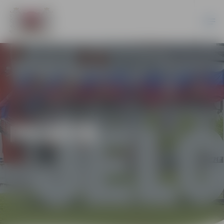
PILSĒTĀ