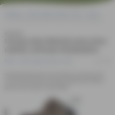
Sākumlapa
Portāla “Jelgavas Vēstnesis” arhīvs
Pilsētā
Uzvaras ielas bīstamā nama siena nobrūk, teritorija vēl jāsakārto
Klausīties
Uzvaras ielas bīstamā nama siena
nobrūk, teritorija vēl jāsakārto
12/07/2008
Pilsētā
Portāla “Jelgavas Vēstnesis” arhīvs
Pašvaldības Būvvalde risina jautājumu par sagruvušās
Uzvaras ielas 49.a ēkas teritorijas sakārtošanu. Palikusī
grausta siena nogruva maija beigās.