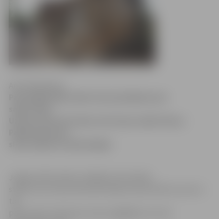
Anna Afanasjeva
Pašvaldības Būvvalde risina jautājumu par
sagruvušās
Uzvaras ielas 49.a ēkas teritorijas sakārtošanu.
Palikusī grausta
siena nogruva maija beigās.
Jelgavas Būvvaldes vadītāja Inita Dzalbe
stāsta, ka Uzvaras ielas 49.a māja vai precīzāk tas, kas no
tās
palicis pāri, šopavasar raizes sagādājusi ne vien