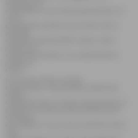
īpašniekiem, bet
arī pašvaldībai. Jau pirms laba laika gan īpašnieks, SIA
«Valva»,
gan pašvaldība vairakkārt vērsusies Valsts kultūras
pieminekļu
aizsardzības inspekcijā (VKPAI) ar lūgumu izskatīt
jautājumu par
avārijas stāvoklī esošo ēku, taču nekāda atbilde vēl
joprojām nav
saņemta.
Pirms pilsētas svētkiem, kad radās
bīstama situācija – ielas pusē palikusī mājas ārsiena
sasvērās,–
stāvoklis bija kritisks un I.Dzalbe zvanīja inspekcijai. Tur
paskaidrots, ka inspekcija izskatot jautājumu par šīs
Uzvaras ielas
ēkas izslēgšanu no valsts kultūras pieminekļu saraksta.
Tāpat