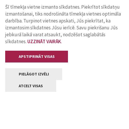
Šī tīmekļa vietne izmanto sīkdatnes. Piekrītot sīkdatņu
izmantošanai, tiks nodrošināta tīmekļa vietnes optimāla
darbība. Turpinot vietnes apskati, Jūs piekrītat, ka
izmantosim sīkdatnes Jūsu ierīcē. Savu piekrišanu Jūs
jebkurā laikā varat atsaukt, nodzēšot saglabātās
sīkdatnes.
UZZINĀT VAIRĀK
.
APSTIPRINĀT VISAS
PIELĀGOT IZVĒLI
ATCELT VISAS