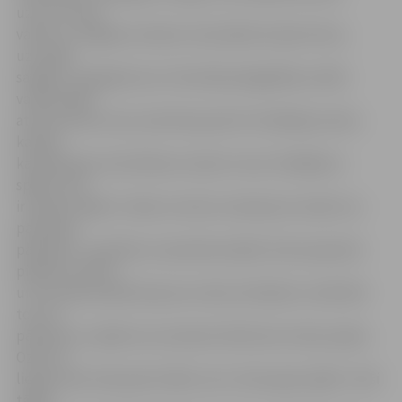
uzrunu mūsu
valsts un Jelgavas viesiem, bet pēcāk, kā pati teica,
uzrunāja
savējos. „Šai gadā, kas ir festivāla pilngadības svētki
varbūt kāds
atceras pirmo reizi, kad tika pacelti trīs Baltijas valstu
karogi,
kas paziņoja, ka brīvības stunda ir situsi. Parādīja to
spēku, kas
ir skaņai. Spēks ir tāds, ka mūsu mantojums nodots no
paaudzes
paaudzei – gudrība un pieredzes ķēde. Katra paaudze
piedzīvo vienus
un tos pašus pārdzīvojumus tikai citā laikā un vidē. Bet
tos var
pārvarēt un spēks nav nevienā citā kā vien mūsos pašos.
Ozoli un
liepas esam mēs paši cilvēki, tas ir mūsu gara spēks. Tieši
tāpēc