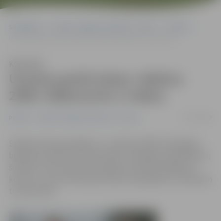
Sākumlapa
Portāla “Jelgavas Vēstnesis” arhīvs
Pilsētā
Uzvaras parkā izskan «Baltica 2009» dižkoncerts (+video)
Klausīties
Uzvaras parkā izskan «Baltica
2009» dižkoncerts (+video)
11/07/2009
Pilsētā
Portāla “Jelgavas Vēstnesis” arhīvs
Spītējot laika apstākļiem, ar „Baltica 2009″ dižvedējas –
bijušās prezidentes Vairas Vīķes-Freibergas piedalīšanos,
šovakar Uzvaras parkā izskanējis festivāla noslēguma
koncerts, taču vēl šovakar ikviens tiek gaidīts uz dančiem
turpat parkā.