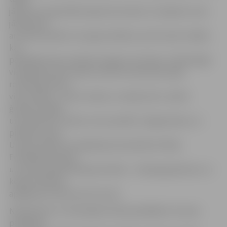
jātceras, ka grūtībās tāpat kā ozoliem un liepām mums
jāstāv dziļi
ar savām saknēm, lai augtu debesīs, pretī saulei. Spēks,
kas
palīdzēja mūsu senčiem izaugt ir arī mūsos. Tikai kopīgi
vienojoties mēs varēsim izdzīvot kā dziesmotajā
revolūcijā. Mums
viens mērķis – dzīvot raženu un daiļu dzīvi, veidot
ģimenes spēkā
un kuplumā. Lai Dievs mums palīdz,” jelgavniekus un
pilsētas viesus
Uzvaras parkā uzrunāja bijusī prezidente V.Vīķe-
Freiberga. Viņa pēc
uzrunas saņēma Nameja simbolu – Nameja gredzenu un
kopā ar Nameju
apsēja jostu ap koncerta ozolu.
Neskatoties uz lietainajiem laika apstākļiem Uzvaras
parkā bija