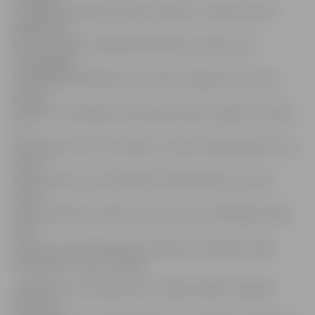
ieradušies salīdzinoši daudz cilvēku. Tostarp ne tikai
jelgavnieki,
bet arī tuvāki un tālāki kaimiņvalstu ciemiņi, kuri
nepiedalījās
festivālā kā dalībnieki. Lietuviete Jurgita atzina, ka ar
ģimeni
„Baltica” festivālam vienmēr seko līdzi, tāpēc arī cenšas
to
apmeklēt, lai kur tas notiktu. „Esam no Šauļiem līdz ar to
mums
bija pavisam tuvs šis brauciens. Neskatoties uz lietu,
esam
apmierināti par šo dienu un koncerts ir brīnišķīgs. Tāpat
liels
prieks, ka varam apskatīt arī lielās un skaistās smilšu
skulptūras,” atzīst Jurgita.
Jāpiebilst, ka ar dižkoncertu „Baltica 2009″ Jelgavas
diena vēl