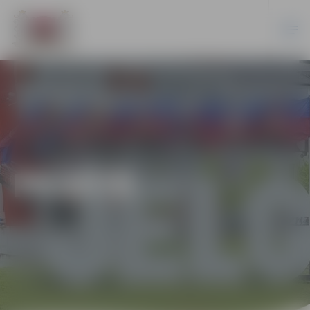
PILSĒTĀ