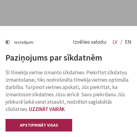
Izvēlies valodu:
LV
EN
Iestatījumi
Paziņojums par sīkdatnēm
Šī tīmekļa vietne izmanto sīkdatnes. Piekrītot sīkdatņu
izmantošanai, tiks nodrošināta tīmekļa vietnes optimāla
darbība. Turpinot vietnes apskati, Jūs piekrītat, ka
izmantosim sīkdatnes Jūsu ierīcē. Savu piekrišanu Jūs
jebkurā laikā varat atsaukt, nodzēšot saglabātās
sīkdatnes.
UZZINĀT VAIRĀK
.
APSTIPRINĀT VISAS