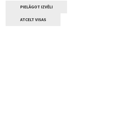
PIELĀGOT IZVĒLI
ATCELT VISAS
Kontakti
Jelgavas valstpilsētas pašvaldība
Lielā iela 11, Jelgava, LV-3001
+371 63005522
pasts@jelgava.lv
Klientu apkalpošana