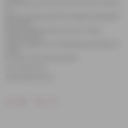
nenoslēdzas, jo jau pēc koncerta visi aicināti uz dančiem,
kur
kapellas apsolījušas spēlēt līdz pēdējām apmeklētājam.
Bet pulksten
20.30 muzikālajā krodziņā „Cepuri nost” sāksies
stāstnieku un joku
meistaru pasākums. Arī te tiek gaidīti gan klausītāji, kan
cilvēki,
kas varētu ko interesantu pastāstīt.
Foto: Kristaps Hercs
VIDEO: Māris Martinsons
Drukāt
Dalīties