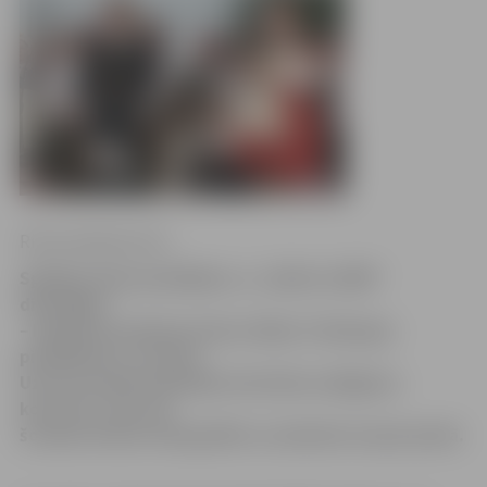
Ritma Gaidamoviča
Spītējot laika apstākļiem, ar „Baltica 2009″
dižvedējas
– bijušās prezidentes Vairas Vīķes-Freibergas
piedalīšanos, šovakar
Uzvaras parkā izskanējis festivāla noslēguma
koncerts, taču vēl
šovakar ikviens tiek gaidīts uz dančiem turpat parkā.