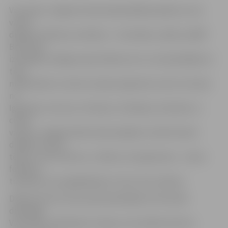
Visu dienu Jelgavā notika dažnedažādi pasākumi, kas
valtīti
dižajiem folkloras svētkiem – festivālam „Baltica 2009″.
Bet nesen
izskanējis noslēguma jeb dižkoncerts, kurā piedalījās ne
tikai
mākslinieki no visiem Latvijas reģioniem, bet arī ciemiņi
no
Igaunijas, Lietuvas, Ukrainas, Zviedrijas, Amerikas un
citām
valstīm. Jelgavā šodien bija iespējams redzēt daudz
dažādus tautas
tērpus, instrumentus, cilvēkus, bet galvenais – valstu
folkloras
tradīcijas, kas saglabājušās no tēvu tēvu laikiem.
Dižkoncertā Uzvaras parkā piedalījās arī festivāla
dižvedēja
Vaira Vīķe-Freiberga ar kungu, kura iesākumā teica