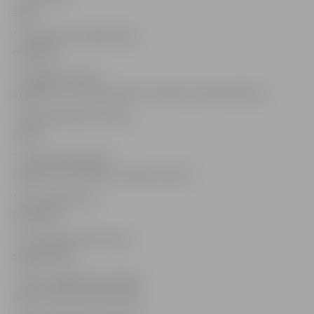
zirgs?
* Kurā datumā sākas pīļu
medības?
* Vai Rīgā ir apavu,
apģērbu un citu aksesuāru veikals transvestītiem?
* Pasakiet kādu latviešu
mīklu.
* Cik Krievijā maksā
cigaretes, piemēram «Monte Carlo»?
* Kuru kāju lauza
Masaļskis?
* Cik maksā viena pirmā
stīga ģitārai?
* Kā no Jēkaba kazarmām
aiziet līdz Konventa sētai?