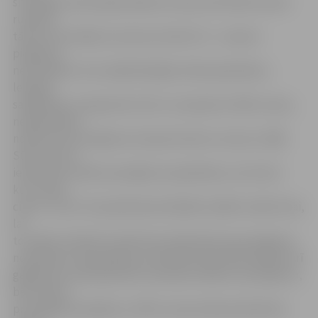
situācijām, kad nepieciešama uzziņa, bet klients nevar
runāt pa
tālruni vai nevēlas, lai sarunu dzird citi – uzziņa ir
pieejama,
netraucējot citus sabiedriskajās vietās (piemēram,
lekcijās,
sanāksmēs, transportā u.tml.). Lai saņemtu SMS uzziņu,
nepieciešams
nosūtīt savu jautājumu īsziņas formā uz numuru 1188.
Sūtot īsziņu,
ieteicams to sākt ar jautājumu (piemēram, vai?; kas?;
kur?; kad?;
cikos? u.tml.). Arī paredzamai atbildei ir jābūt relatīvi īsai,
lai
to varētu ierakstīt vienā īsziņa. Klientiem par jautājuma
nosūtīšanu nav jāmaksā, jo tarificēta tiek tikai atbilde. Arī
gadījumos, kad operators nesniedz atbildi uz jautājumu,
bet nosūta
precizējošu jautājumu, SMS uzziņai maksa piemērota