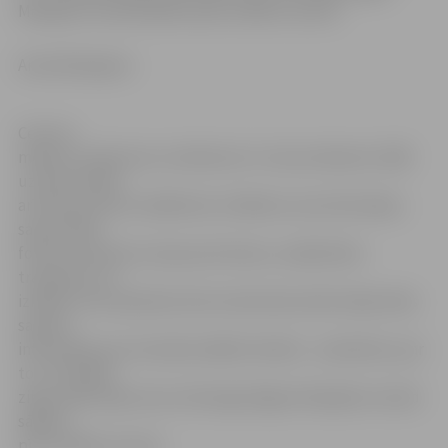
Masaļskis vai kad sāksies pīļu medību sezona.
Anna Afanasjeva
Ceturto
mēnesi uzņēmuma «Lattelecom» Uzziņu dienests 1188
uzziņas sniedz
arī īsziņu formā. Lielākoties cilvēkiem, kas informāciju
saņem SMS
formā, interesē uzziņas par biznesu, sabiedrisko
transportu un
izklaidi. Taču apmēram katrs desmitais iedzīvotājs vēlas
saņemt
informāciju par netradicionālām tēmām – piemēram, par
to, cik maksā
zirgs, kādu kāju lauzis vārtsargs Edgars Masaļskis vai kad
sāksies
pīļu medību sezona.