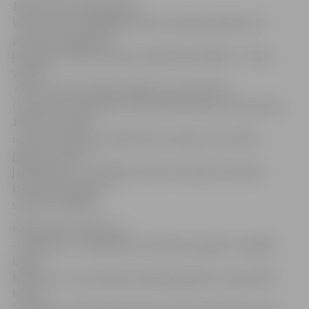
1188 veiktais apkopojums
liecina, ka no sniegtajām SMS uzziņām apmēram 70
procentos gadījumu
jautājumi uzdoti latviešu valodā, bet pārējie – krievu
valodā.
Katrs ceturtais SMS jautājums ir par biznesu
(uzņēmumu adresēm vai kontakta tālruņu numuriem),
18 procenti SMS
uzziņu sniegti par sabiedrisko transportu, turklāt
gandrīz puse no
jautājumiem – par Rīgas satiksmi. Apmēram desmit
procenti jautājumu
saistīti ar izklaidi.
Kā informē uzņēmuma
«Lattelecom» sabiedrisko attiecību projektu vadītājs
Deniss
Kolosovs, uzziņu dienests sāka piedāvāt uzziņas SMS
formā