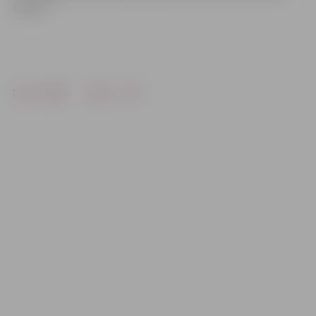
netiek.
Drukāt
Dalīties