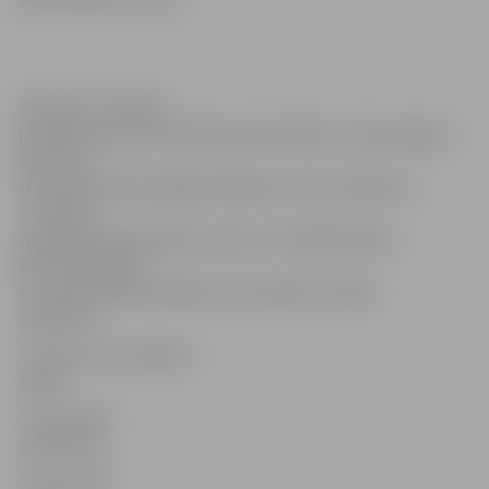
Atbildes uz šādiem
jautājumiem nav atrodamas datu bāzēs. Lai tās sniegtu,
operatori
izmantojuši personīgās zināšanas. Uzziņu dienests
izveidojis
neparastāko jautājumu izlasi. Lūk, 1188 atlasītie
pārsteidzošākie
un atraktīvākie jautājumi, kas atsūtīti ar SMS
palīdzību:
* Lūdzu tostu māsīcai
kāzās!
* Kā uzcept
pankūkas?
* Cik maksā