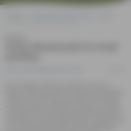
Sākumlapa
Portāla “Jelgavas Vēstnesis” arhīvs
Latvijā
Uzziņu dienesta jautā, ka uzcept pankūkas
Klausīties
Uzziņu dienesta jautā, ka uzcept
pankūkas
28/11/2008
Latvijā
Portāla “Jelgavas Vēstnesis” arhīvs
Ceturto mēnesi uzņēmuma «Lattelecom» Uzziņu
dienests 1188 uzziņas sniedz arī īsziņu formā. Lielākoties
cilvēkiem, kas informāciju saņem SMS formā, interesē
uzziņas par biznesu, sabiedrisko transportu un izklaidi.
Taču apmēram katrs desmitais iedzīvotājs vēlas saņemt
informāciju par netradicionālām tēmām – piemēram, par
to, cik maksā zirgs, kādu kāju lauzis vārtsargs Edgars