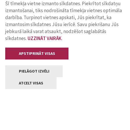
Šī tīmekļa vietne izmanto sīkdatnes. Piekrītot sīkdatņu
izmantošanai, tiks nodrošināta tīmekļa vietnes optimāla
darbība. Turpinot vietnes apskati, Jūs piekrītat, ka
izmantosim sīkdatnes Jūsu ierīcē. Savu piekrišanu Jūs
jebkurā laikā varat atsaukt, nodzēšot saglabātās
sīkdatnes.
UZZINĀT VAIRĀK
.
APSTIPRINĀT VISAS
PIELĀGOT IZVĒLI
ATCELT VISAS