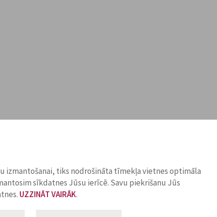
ņu izmantošanai, tiks nodrošināta tīmekļa vietnes optimāla
zmantosim sīkdatnes Jūsu ierīcē. Savu piekrišanu Jūs
atnes.
UZZINĀT VAIRĀK
.