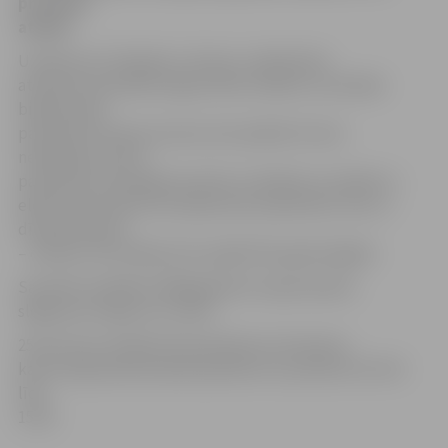
procentu
atlaidi.
Uzņēmuma «Pasažieru vilciens» sabiedrisko
attiecību speciālists Egons Ālers skaidro, ka atlaide
biļetēm bija
paredzēta ziemas sezonai, bet pašlaik tā vairs
nedarbojas. Valsts
pasūtījums šim gadam paredz, ka biļetes ar atlaidi uz
elektrovilcieniem tiks atjaunotas septembrī, bet uz
dīzeļvilcieniem
– oktobrī. Šīs atlaides būs spēkā līdz gada beigām.
Savukārt atlaidēm 2009.gadā būs nepieciešams
slēgt jaunu līgumu ar valsti.
25 procentu atlaide tika piemērota vilcieniem,
kas kursēja darba dienās apmēram no pulksten 10 rītā
līdz
15.30.