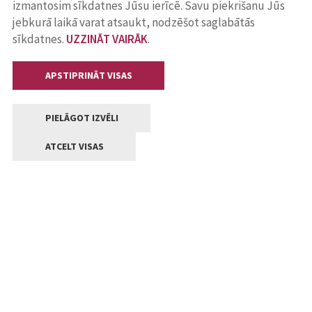
izmantosim sīkdatnes Jūsu ierīcē. Savu piekrišanu Jūs
jebkurā laikā varat atsaukt, nodzēšot saglabātās
sīkdatnes.
UZZINĀT VAIRĀK
.
APSTIPRINĀT VISAS
PIELĀGOT IZVĒLI
ATCELT VISAS
Kontakti
Jelgavas valstpilsētas pašvaldība