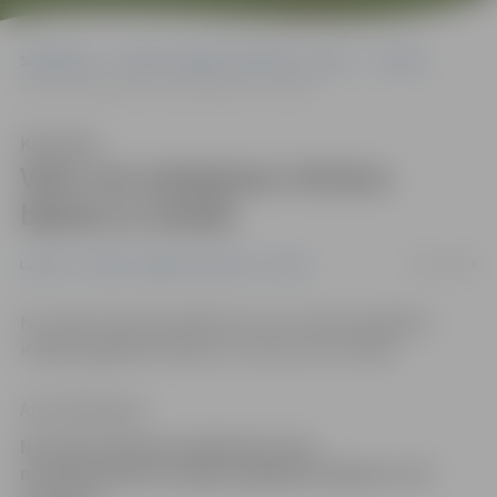
Sākumlapa
Portāla “Jelgavas Vēstnesis” arhīvs
Latvijā
Vairs nav pieejamas vilcienu biļetes ar atlaidi
Klausīties
Vairs nav pieejamas vilcienu
biļetes ar atlaidi
06/05/2008
Latvijā
Portāla “Jelgavas Vēstnesis” arhīvs
No maija vilciena pasažieriem vairs netiek piedāvāta
iespēja iegādāties biļetes ar 25 procentu atlaidi.
Anna Afanasjeva
No maija vilciena pasažieriem vairs
netiek piedāvāta iespēja iegādāties biļetes ar 25