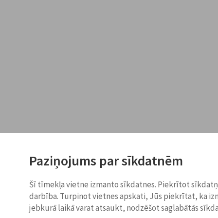
Paziņojums par sīkdatnēm
Šī tīmekļa vietne izmanto sīkdatnes. Piekrītot sīkdat
darbība. Turpinot vietnes apskati, Jūs piekrītat, ka i
jebkurā laikā varat atsaukt, nodzēšot saglabātās sīkd