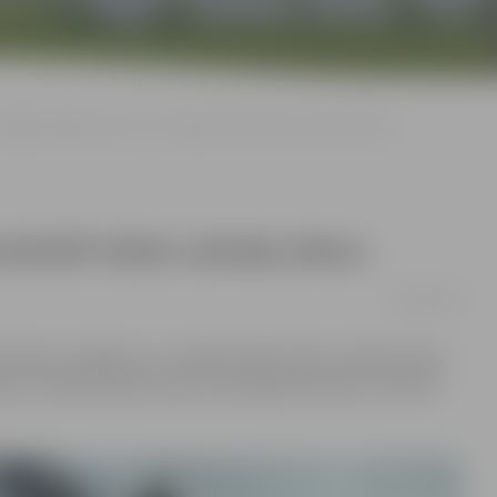
aldība atbalsta ieceri 13. maijā atzīmēt Valsts valodas dienu
 atzīmēt Valsts valodas dienu
05/03/2019
istrijas rosinājums 13. maijā atzīmēt Valsts valodas dienu
ju un profesionālo nozaru atzīmējamās dienas, informē