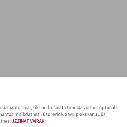
ņu izmantošanai, tiks nodrošināta tīmekļa vietnes optimāla
zmantosim sīkdatnes Jūsu ierīcē. Savu piekrišanu Jūs
atnes.
UZZINĀT VAIRĀK
.