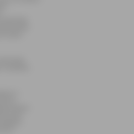
iešu
s
atvijā. Ideja
 Rakstniecības
ešu valodas
profesionālo
s ir nosakāmas
esijas un
rītos no
ējamām dienām»
 lems tikai
ispārējiem
kumiem.