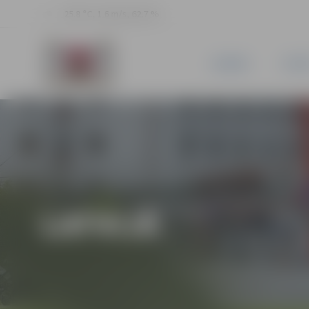
25.8 °C, 1.6 m/s, 62.7 %
JAUNUMI
PILSĒ
LATVIJĀ