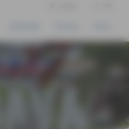
LV
EN
Iestatījumi
UZŅĒMĒJDARBĪBA
PAKALPOJUMI
KONTAKTI