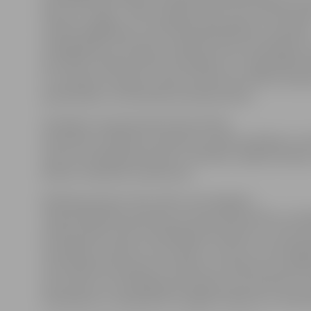
dienu 13. maijā – Valsts valodas dienu, kas veltīta latv
valodas bagātības un attīstības godināšanai, vienlaiku
atspoguļojot arī latviešu valodas statusa nozīmīgumu L
par Valsts valodas dienas atzīmēšanu 13. maijā pieder
un mūzikas muzejam, saistot šī datuma izvēli ar latvi
pamatlicēja Jura Alunāna dzimšanas dienu.
Vienlaikus ar grozījumiem likumā tiek
paredzēts, ka Ministru kabinets noteiks profesiju un 
nozaru atzīmējamās dienas un kārtību, kādā šīs diena
Ministru kabineta noteikumos.
Minētie grozījumi tiek veikti, lai atvieglotu
Saeimā skatāmos grozījumus likumā attiecībā uz prof
profesionālo nozaru atzīmējamām dienām un, lai izvai
situācijām, ka likums «Par svētku, atceres un atzīm
tiek nepārtraukti grozīts. Plānots, ka Saeima turpmāk
par atceres un atzīmējamām dienām, kas saistītas ar v
valstiskiem un sabiedriski svarīgiem faktiem un noti