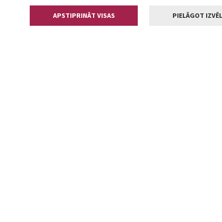
APSTIPRINĀT VISAS
PIELĀGOT IZVĒL
Kontakti
Jelgavas valstp
Lielā iela 11
+371 630055
pasts@jelga
2002-2026 jelgava.lv