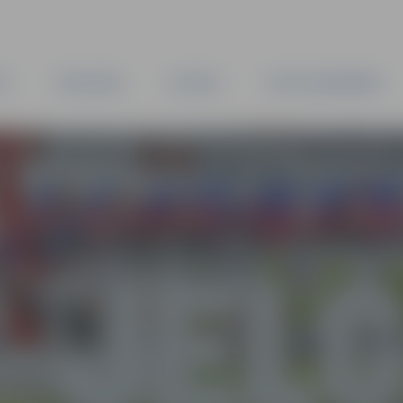
TA
PAŠVALDĪBA
IESTĀDES
KAPITĀLSABIEDRĪBAS