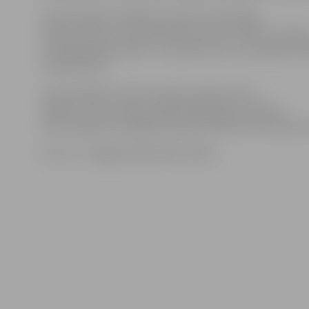
Likumprojekts papildus paredz, ka profesiju
dienas, kas jau ir noteiktas likumā «Par svētku, atcere
atzīmējamām dienām», tiek pārceltas uz jaunajiem Mi
noteikumiem.
Likumprojekts vēl tiks skatīts Saeimā, taču
plānots, ka tas stāsies spēkā 2019. gada 1. jūlijā. Ar
likumprojektu iespējams iepazīties Ministru kabineta
Foto: no «Jelgavas Vēstneša» arhīva