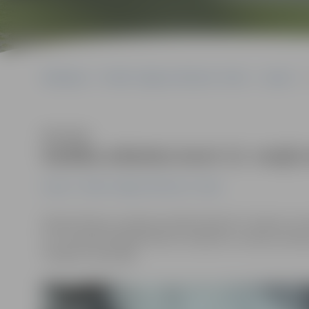
Sākumlapa
Portāla “Jelgavas Vēstnesis” arhīvs
Latvijā
V
Klausīties
Valdība atbalsta ieceri 13. maijā
Latvijā
Portāla “Jelgavas Vēstnesis” arhīvs
Šodien Ministru kabineta sēdē atbalstīts Tieslietu min
un turpmāk deleģēt Ministru kabinetu noteikt profesi
Tieslietu ministrijā.