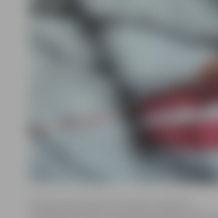
Ar grozījumiem likumā «Par svētku, atceres un
atzīmējamām dienām» paredzēts papildināt likumu a