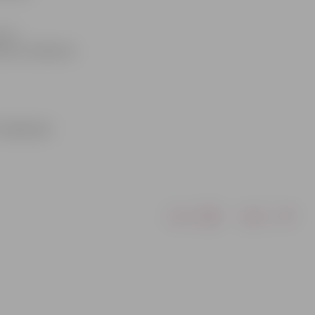
s un
nistru kabineta
 mājaslapā.
Drukāt
Dalīties