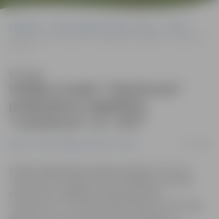
Sākumlapa
Portāla “Jelgavas Vēstnesis” arhīvs
Latvijā
Valdība noraida “TeliaSonera” piedāvājumu iegādāties “Lattelecom”
un “LMT”
Klausīties
Valdība noraida “TeliaSonera”
piedāvājumu iegādāties
“Lattelecom” un “LMT”
12/02/2008
Latvijā
Portāla “Jelgavas Vēstnesis” arhīvs
Valdība slēgtajā daļā noraidīja skandināvu koncerna
“TeliaSonera” iepriekš izteikto piedāvājumu par 500
miljoniem latu iegādāties valstij piederošās
“Lattelecom” un “Latvijas Mobilā telefona” (LMT) daļas,
iegūstot pilnu kontroli pār abām kompānijām, to