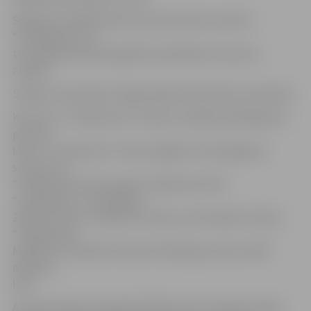
Šīsdienas valdības lēmums vēstulē tiks nosūtīts
“TeliaSonera” un
trīs nedēļu laikā tiks gaidīta skandināvu koncerna
atbilde.
Sīkākus komentārus šajā jautājumā Godmanis nesniedza.
Kā ziņots, “TeliaSonera” izteikusi valdībai piedāvājumu
par visu
LMT un “Lattelecom” akciju iegādi un kā iespējamo
summu, ko
“TeliaSonera” būtu gatava maksāt par 51%
“Lattelecom”, kam pieder
23% LMT daļu, un 28% LMT daļu, kas vēl pieder valstij,
“TeliaSonera
Mobility” prezidents Kenets Karlbergs nosaucis 500
miljonus
latu.
ASV investīciju kompānija “Blackstone” pieļauj iespēju