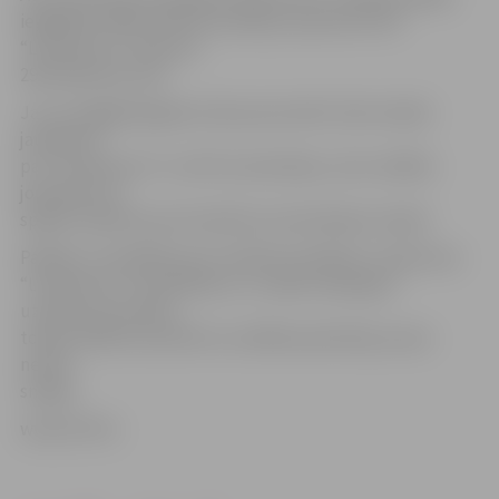
iegādāties 49% telekomunikāciju operatora SIA
“Lattelecom” daļu par
290 miljoniem latu.
Jau no pagājušā gada otrās puses aktīvi tiek risināts
jautājums
par “Lattelecom” un LMT privatizāciju, taču valdība
joprojām nav
spējusi izšķirties par konkrētu privatizācijas modeli.
Pašlaik ir izstrādāts jauns telekomunikāciju uzņēmuma
“Lattelecom” novērtējums, un tajā ir pieaugusi
uzņēmuma vērtība,
tomēr sīkāki komentāri no valdības pārstāvju puses
netiek
sniegti.
www.LETA.lv