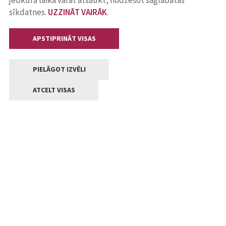
jebkurā laikā varat atsaukt, nodzēšot saglabātās
sīkdatnes.
UZZINĀT VAIRĀK
.
APSTIPRINĀT VISAS
PIELĀGOT IZVĒLI
ATCELT VISAS
Kontakti
Jelgavas valstpilsētas pašvaldība
Lielā iela 11, Jelgava, LV-3001