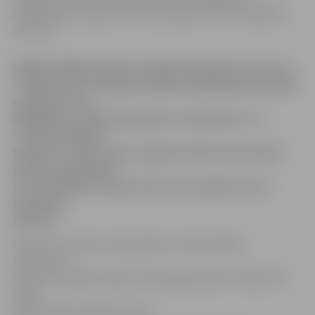
žurnālistiem sacīja ministru prezidents Ivars Godmanis
(LPP/LC).
Valdība slēgtajā daļā noraidīja skandināvu koncerna
“TeliaSonera” iepriekš izteikto piedāvājumu par 500
miljoniem latu
iegādāties valstij piederošās “Lattelecom” un
“Latvijas Mobilā
telefona” (LMT) daļas, iegūstot pilnu kontroli pār
abām kompānijām,
to žurnālistiem sacīja ministru prezidents Ivars
Godmanis
(LPP/LC).
Premjers uzsvēra, ka joprojām, lai nodrošinātu
konkurenci
telekomunikāciju tirgū, valstij piederošās “Lattelcom”
daļas
nepieciešams pārdot izsolē.