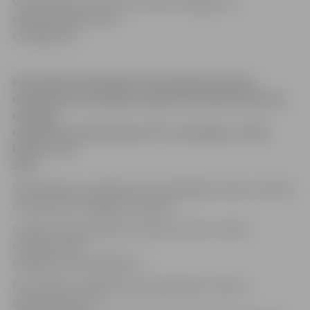
Valdība šodien nolēma samazināt atalgojumu
sabiedriskajā sektorā
strādājošiem
Pēc plašām diskusijām tika atbalstīts Finanšu
ministrijas ierosinājums algas līdz 300 latiem pirms
nodokļu
nomaksas samazināt par 15%, bet algas virs 300
latiem – par
20%.
Samazinājumu regulēs jauna kvalifikāciju skala, kurā būs
noteikti jauni atalgojuma apmēri.
Izņēmums būs iekšlietu sistēma, kurā uz visiem
attieksies 20%
atalgojuma samazinājums.
Par konkrētu atalgojuma samazinājumu katram
darbiniekam būs