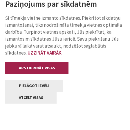
Paziņojums par sīkdatnēm
Šī tīmekļa vietne izmanto sīkdatnes. Piekrītot sīkdatņu
izmantošanai, tiks nodrošināta tīmekļa vietnes optimāla
darbība. Turpinot vietnes apskati, Jūs piekrītat, ka
izmantosim sīkdatnes Jūsu ierīcē. Savu piekrišanu Jūs
jebkurā laikā varat atsaukt, nodzēšot saglabātās
sīkdatnes.
UZZINĀT VAIRĀK
.
APSTIPRINĀT VISAS
PIELĀGOT IZVĒLI
ATCELT VISAS