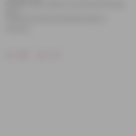
atbildīgs iestādes vadītājs, kuram būs jānodrošina algu
fonda
iekļaušanās budžetā paredzētajā finansējumā.
www.leta.lv
Drukāt
Dalīties