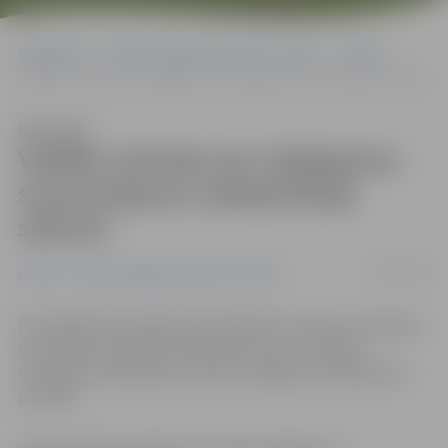
Sākumlapa
Portāla “Jelgavas Vēstnesis” arhīvs
Latvijā
Valdība vienojas par atalgojuma samazinājumu sabiedriskajā sektorā
Klausīties
Valdība vienojas par atalgojuma
samazinājumu sabiedriskajā
sektorā
30/06/2009
Latvijā
Portāla “Jelgavas Vēstnesis” arhīvs
Pēc plašām diskusijām tika atbalstīts Finanšu ministrijas
ierosinājums algas līdz 300 latiem pirms nodokļu
nomaksas samazināt par 15%, bet algas virs 300 latiem –
par 20%.