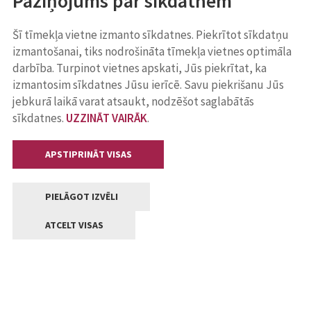
Paziņojums par sīkdatnēm
Šī tīmekļa vietne izmanto sīkdatnes. Piekrītot sīkdatņu
izmantošanai, tiks nodrošināta tīmekļa vietnes optimāla
darbība. Turpinot vietnes apskati, Jūs piekrītat, ka
izmantosim sīkdatnes Jūsu ierīcē. Savu piekrišanu Jūs
jebkurā laikā varat atsaukt, nodzēšot saglabātās
sīkdatnes.
UZZINĀT VAIRĀK
.
APSTIPRINĀT VISAS
PIELĀGOT IZVĒLI
ATCELT VISAS