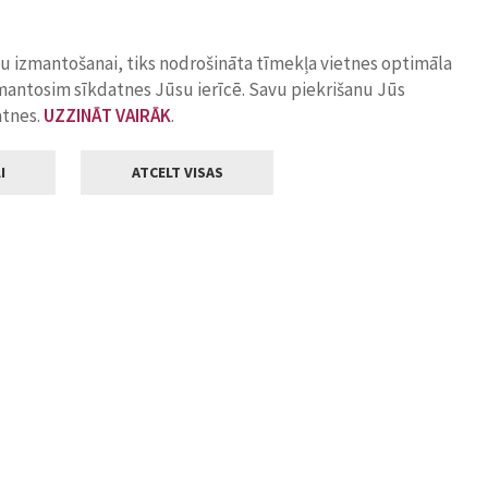
ņu izmantošanai, tiks nodrošināta tīmekļa vietnes optimāla
zmantosim sīkdatnes Jūsu ierīcē. Savu piekrišanu Jūs
atnes.
UZZINĀT VAIRĀK
.
I
ATCELT VISAS
Klientu apkalpošana
ilsētas pašvaldība
Darba laiks
, Jelgava, LV-3001
Pirmdienās
8.00 - 18.00
Otrdienās
8.00 - 17.00
22
Trešdienās
8.00 - 17.00
va.lv