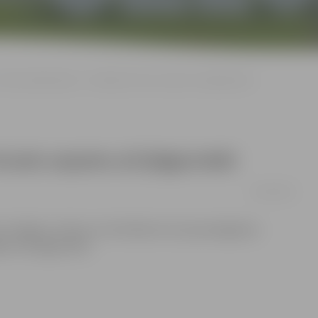
Valsts apbalvojumu – Atzinības krusts saņems arī jelgavnieki
rusts saņems arī jelgavnieki
01/05/2011
ju Zvaigžņu ordeņa un Atzinības krusta pasniegšanas
m arī jelgavnieki.