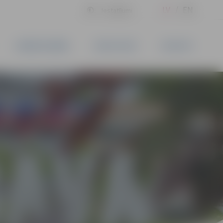
LV
EN
Iestatījumi
UZŅĒMĒJDARBĪBA
PAKALPOJUMI
KONTAKTI