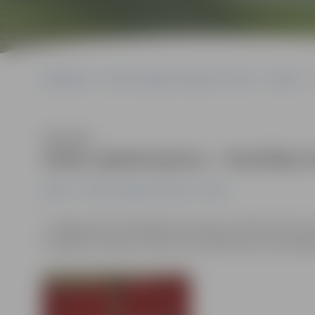
Sākumlapa
Portāla “Jelgavas Vēstnesis” arhīvs
Pilsētā
Klausīties
Valsts apbalvojumu – Atzinības k
Pilsētā
Portāla “Jelgavas Vēstnesis” arhīvs
3. maijā pulksten16 Rīgas pils Ģerboņu zālē notiks Tri
svinīgā ceremonija, starp valsts apbalvojuma saņēmējie