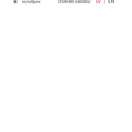
Izvēlies valodu:
LV
EN
Iestatījumi
Lapas karte
Viegli lasīt
Sociālo mediju lietošana
Sīkdatņu izmantošana
Piekļūstamības paziņojums