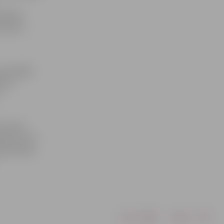
ultātes
ofesore,
peciālajā
as 1.
.
 nozares
ības krustu
fakultātes
Drukāt
Dalīties