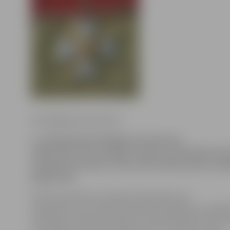
www.jelgavasvestnesis.lv
3. maijā pulksten16 Rīgas pils Ģerboņu
zālē notiks Triju Zvaigžņu ordeņa un Atzinības kr
svinīgā ceremonija, starp valsts apbalvojuma saņ
jelgavnieki.
Kā informē Valsts prezidenta kanceleja, par
nopelniem jauno lauksaimniecības speciālistu augstāk
attīstībā un lauksaimniecības, īpaši aitkopības nozare