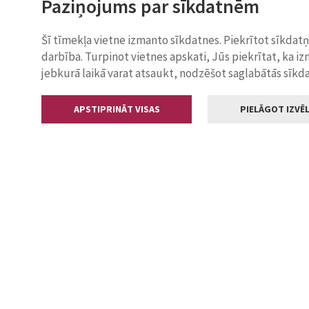
Paziņojums par sīkdatnēm
Šī tīmekļa vietne izmanto sīkdatnes. Piekrītot sīkdat
darbība. Turpinot vietnes apskati, Jūs piekrītat, ka i
jebkurā laikā varat atsaukt, nodzēšot saglabātās sīkd
APSTIPRINĀT VISAS
PIELĀGOT IZVĒL
Kontakti
Jelgavas valstp
Lielā iela 11
+371 630055
pasts@jelga