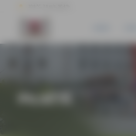
20.8 °C, 2.8 m/s, 90.4 %
JAUNUMI
PILSĒ
PILSĒTĀ