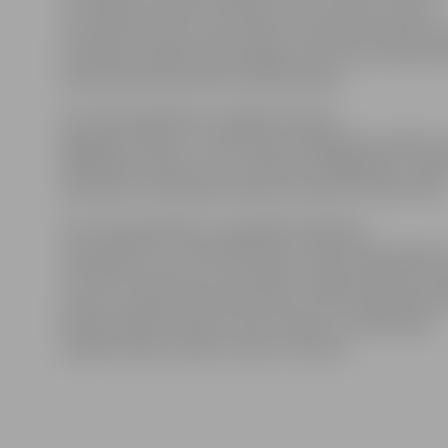
veicināšanā Latvijā, Atzinības krustu saņems Latvijas
Lauksaimniecības universitātes Lauksaimniecības fak
prodekāne, Agrobiotehnoloģijas institūta asociētā pr
lauksaimniecības doktore Daina Kairiša.
Par mūža ieguldījumu izglītības darbā,
ilggadēju radošu un veiksmīgu pedagoģisko darbību s
izglītībā Atzinības krustu saņems arī ilggadējais Jelgav
speciālās internātpamatskolas direktors Henrijs Kress
Par mūža ieguldījumu augstākās izglītības,
mežzinātnes un materiālzinātnes, īpaši kokapstrādes
attīstībā Latvijā, jauno speciālistu sagatavošanā Atzin
saņems Latvijas Lauksaimniecības universitātes Meža 
Kokapstrādes katedras valsts profesors, habilitētais
inženierzinātņu doktors Henns Tuherms.