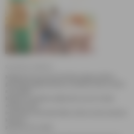
Ilze Knusle-Jankevica
Nedēļa pirms pavasara brīvlaika Jelgavas Valsts
ģimnāzijā pagāja mūzikas un mākslas zīmē, jo skolā
norisinājās
Mūzikas un mākslas nedēļa. Bet, lai arī 12. klašu
skolēni varētu
iesaistīties visās aktivitātēs, teātra un kino dziesmu
konkurss
pārcelts uz 23. aprīli.