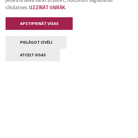
jebkurā laikā varat atsaukt, nodzēšot saglabātās
sīkdatnes.
UZZINĀT VAIRĀK
.
APSTIPRINĀT VISAS
PIELĀGOT IZVĒLI
ATCELT VISAS
Kontakti
Jelgavas valstpilsētas pašvaldība
Lielā iela 11, Jelgava, LV-3001