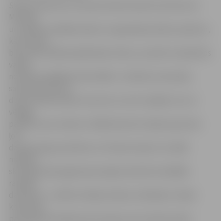
Skolas direktores vietniece Marita Asarīte informē, ka
Mūzikas
un mākslas nedēļas laikā, ko organizēja skolēnu padome,
katra diena
bija veltīta kādam ģērbšanās stilam, savukārt starpbrīžos
varēja
nodoties dažādām aktivitātēm. «Skolēnu komandas
sacentās dziesmu
duelī. Notika talantu koncerts, kurā uzstājās tie, kuri
vēlējās
parādīt savus talantus. Mākslinieciski varēja izpausties
ļoti
daudzpusīgi, piemēram, 10. klases kopā ar vizuālās
mākslas
skolotāju bija sagatavoja iespēju darboties dažādās
radošās
darbnīcās – skolēni veidoja maskas, darbojās ar dzijas
kamoliem,
pat krāsoja metāla konstrukcijas, kas atrodas skolas