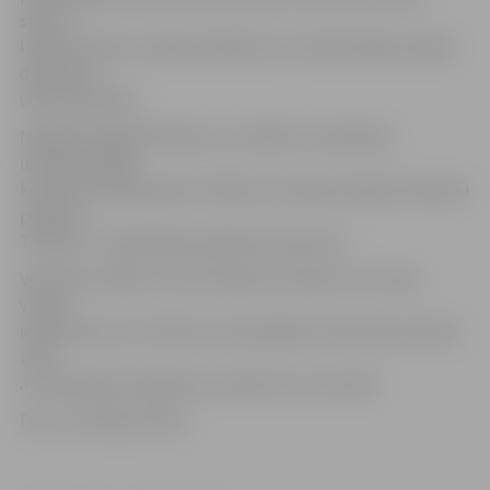
sporta
laukumā. Katrs varēja izvēlēties sev atbilstošāko radošo
darbnīcu,»
vērtē M.Asarīte.
Nedēļas beigās kā klases un skolēnu vienojošais
uzdevums bija
komiksa zīmēšana pēc stāstiņa, ko bija sacerējusi skolēnu
padome.
Tā tēma – kā skolēnam pārvarēt slinkumu.
Vēl atlicis teātra un kino dziesmu konkurss. Lai tajā
varētu
iesaistīties arī 12. klases, kam pašlaik visas domas saistās
tikai
ar svešvalodu eksāmenu, pārcelts uz 23. aprīli.
Foto: no skolas arhīva