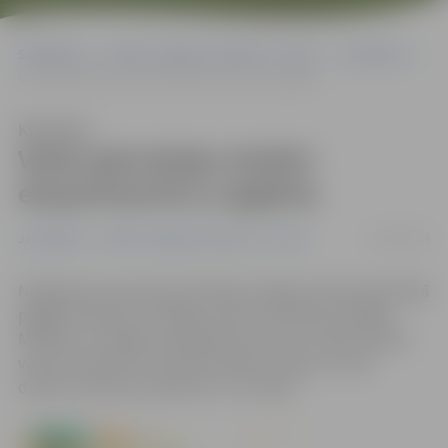
Sākumlapa
Portāla “Jelgavas Vēstnesis” arhīvs
Jauniešiem
Valsts ģimnāzijas skolēni eksperimentē ar apģērbu
Klausīties
Valsts ģimnāzijas skolēni
eksperimentē ar apģērbu
18/03/2014
Jauniešiem
Portāla “Jelgavas Vēstnesis” arhīvs
Nedēļa pirms pavasara brīvlaika Jelgavas Valsts ģimnāzijā
pagāja mūzikas un mākslas zīmē, jo skolā norisinājās
Mūzikas un mākslas nedēļa. Bet, lai arī 12. klašu skolēni
varētu iesaistīties visās aktivitātēs, teātra un kino
dziesmu konkurss pārcelts uz 23. aprīli.