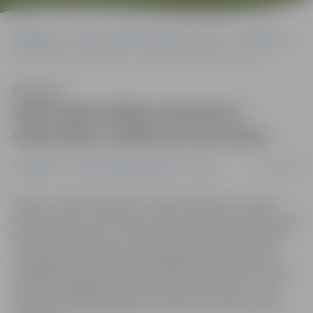
Sākumlapa
Portāla “Jelgavas Vēstnesis” arhīvs
Jauniešiem
Valsts ģimnāzijas skolniece – vēsturiska notikuma lieciniece
Klausīties
Valsts ģimnāzijas skolniece –
vēsturiska notikuma lieciniece
20/11/2018
Jauniešiem
Portāla “Jelgavas Vēstnesis” arhīvs
«Nevaru vārdos aprakstīt to aizkustinājumu un reizē
lepnumu par to, ka es biju viena no tiem tikai vairāk nekā
desmit jauniešiem, kuri 18. novembrī varēja piedalīties
Latvijas proklamēšanas simtajai gadadienai veltītajā
svinīgajā Saeimas sēdē Latvijas Nacionālajā teātrī. Vietā,
kur pirms 100 gadiem tika dibināta mūsu valsts,» saka
Jelgavas Valsts ģimnāzijas 12.m klases skolniece Elīna