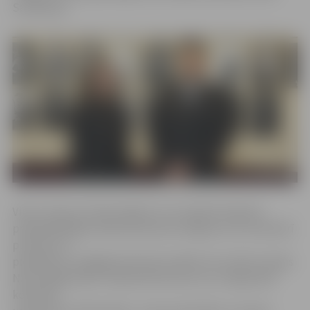
Smetaņina.
Viņa ir viena no 15 jauniešiem, kuri saņēma Saeimas
priekšsēdētājas Ināras Mūrnieces ielūgumu 18. novembrī
pulksten 11
piedalīties svinīgajā parlamenta sēdē, kas notika Latvijas
Nacionālajā teātrī. Saeimā informē, ka uz svinīgo sēdi
kopā tika