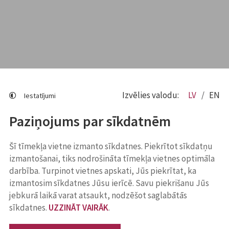
Izvēlies valodu:
LV
EN
Iestatījumi
Paziņojums par sīkdatnēm
Šī tīmekļa vietne izmanto sīkdatnes. Piekrītot sīkdatņu
izmantošanai, tiks nodrošināta tīmekļa vietnes optimāla
darbība. Turpinot vietnes apskati, Jūs piekrītat, ka
izmantosim sīkdatnes Jūsu ierīcē. Savu piekrišanu Jūs
jebkurā laikā varat atsaukt, nodzēšot saglabātās
sīkdatnes.
UZZINĀT VAIRĀK
.