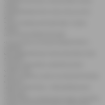
uzaicināti ap 700 cilvēku, tostarp aktīvākie Jauniešu
Saeimas
prezidija dalībnieki. Elīna ir viena no tiem, jo sevi kā
aktīvu,
zinošu un darbīgu jaunieti apliecināja 7. Jauniešu
Saeimas
sasaukumā iepriekšējā mācību gadā.
«Esmu ļoti lepna, ka man bija tā iespēja būt klāt un
piedalīties
šajā svinīgajā sēdē kopā ar Saeimas deputātiem, Valsts
prezidentu,
ministriem, diplomātiem, sabiedrībā cienītiem
cilvēkiem. Tikai
aizejot uz pasākumu, sapratu, ka Latvijas 100. dzimšanas
dienā esmu
saņēmusi unikālu dāvanu – sēdē piedalījās pavisam
neliels skaits
Latvijas skolēnu, un es biju viena no viņiem,» atzīst Elīna,
uzsverot, ka jutusies ļoti pacilāta un vēlāk intervijā