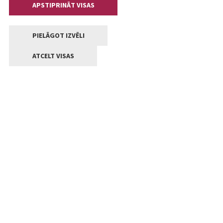
APSTIPRINĀT VISAS
PIELĀGOT IZVĒLI
ATCELT VISAS
Kontakti
Jelgavas valstpilsētas pašvaldība
Lielā iela 11, Jelgava, LV-3001
+371 63005522
pasts@jelgava.lv