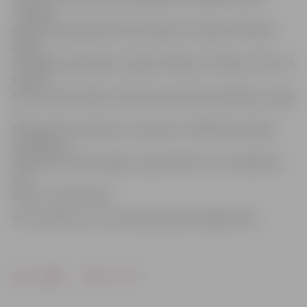
«Latvijas
radio» korespondentam jauniešiem Latvijas dzimšanas
dienā
novēlējusi apzināties Latvijas vērtības, brīvības nozīmi un
saprast
to, ka viņiem šodien tiek dotas ļoti daudz iespējas, svarīgi
ir
tikai spēt tās saskatīt un izmantot. «Šodienas jauniešu
problēma ir
neprasme atrast iespēju, lai gan tādu mums visapkārt ir
ļoti
daudz,» spriež Elīna.
Foto: Saeima un no E.Smetaņinas personīgā arhīva
Drukāt
Dalīties