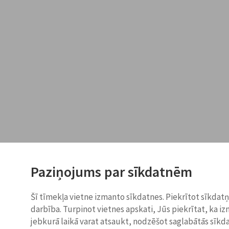
Paziņojums par sīkdatnēm
Šī tīmekļa vietne izmanto sīkdatnes. Piekrītot sīkdat
darbība. Turpinot vietnes apskati, Jūs piekrītat, ka i
jebkurā laikā varat atsaukt, nodzēšot saglabātās sīkd