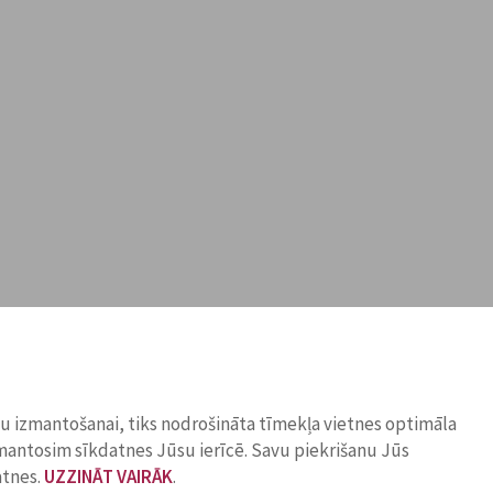
ņu izmantošanai, tiks nodrošināta tīmekļa vietnes optimāla
zmantosim sīkdatnes Jūsu ierīcē. Savu piekrišanu Jūs
atnes.
UZZINĀT VAIRĀK
.