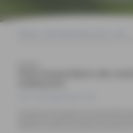
Sākumlapa
Portāla “Jelgavas Vēstnesis” arhīvs
Latvijā
Valsts kompensējamo zāļu sarakstā iekļauti nozīmīgi sirds medi
Klausīties
Valsts kompensējamo zāļu sarakst
medikamenti
Latvijā
Portāla “Jelgavas Vēstnesis” arhīvs
No šodienas tiek papildināts valsts kompensējamo zāļu
medikamenti, kas paredzēti pacientiem ar mirdzaritmij
ārstēšanai. Šīm zālēm valsts piešķīrusi kompensāciju 