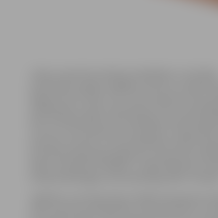
«Sirds un asinsrites sistēmas invaliditātes un mirstība
novēršanā šis ir gada svarīgākais notikums. Latvijā liel
daļa jau lieto šīs zāles, taču vairums pacientu lieto ve
medikamentu versiju, kas prasa ļoti striktu asinsrādītā
kā arī tā efektivitāte var būt atkarīga no pacienta ģen
uztura un citiem faktoriem. Pacientiem ir nepieciešam
sava ārsta un jautāt, vai viņš kvalificējas šai zāļu kompe
jo tās tiek kompensētas gadījumos, ja pacienta veselīb
atbilst noteiktiem kritērijiem,» skaidro Medicīnas zin
Latvijas Kardioloģijas centra kardiologs Kārlis Trušinski
Jāpiebilst, ka mirdzaritmija ir biežāk sastopamais arit
veids, kad sirds priekškambari saraujas haotiski un ner