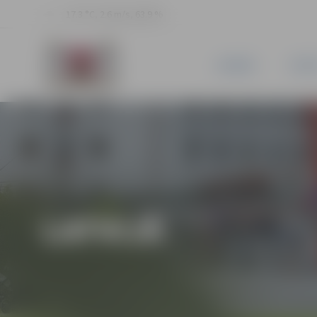
17.3 °C, 2.6 m/s, 63.9 %
JAUNUMI
PILSĒ
LATVIJĀ