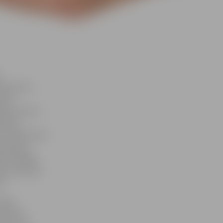
s
a pacientu
cāku
ju kontroli,
ētikas,
s vērsties pie
nsācijai,
as rādītāji
ātņu doktors
s.
mijas
itmiski –