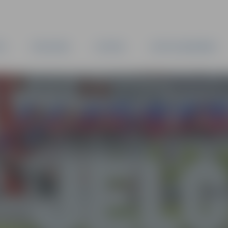
TA
PAŠVALDĪBA
IESTĀDES
KAPITĀLSABIEDRĪBAS