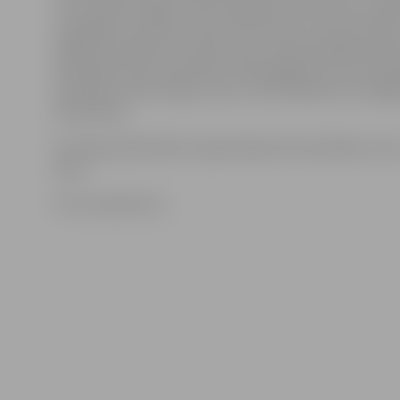
tie mirdz jeb mirgo, radot nepareizu sirds ritmu. Savuk
mazspēja ir sindroms, kad strukturālu vai funkcionālu
bojājumu dēļ tiek traucēta sirds muskuļa spēja saraut
iepumpēt asinis asinsvados. Abas diagnozes ir ļoti izpla
slimnieku vidū Latvijā, uzsver «Hill+Knowlton Strateg
Elīna Šmite.
Par zāļu piemērotību nepieciešams konsultēties ar sa
ārstu.
Foto: www.thm.vn