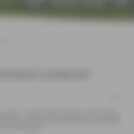
kamenti
ā iekļauti nozīmīgi sirds
01/04/2018
 saraksts – turpmāk tajā būs atrodami vairāki nozīmīgi
u jeb sirds aritmiju, kā arī medikamenti sirds mazspējas
75 procentu apmērā.