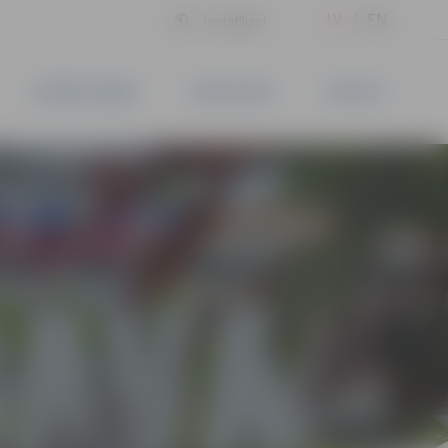
LV
EN
Iestatījumi
UZŅĒMĒJDARBĪBA
PAKALPOJUMI
KONTAKTI