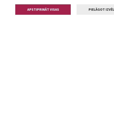
APSTIPRINĀT VISAS
PIELĀGOT IZVĒL
Kontakti
Jelgavas valstp
Lielā iela 11
+371 630055
pasts@jelga
2002-2026 jelgava.lv