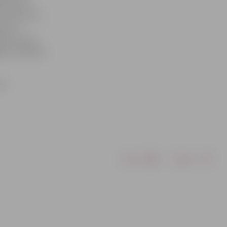
ārt sirds
 izmaiņu vai
ies un
tītas sirds
ies» pārstāve
vu
Drukāt
Dalīties