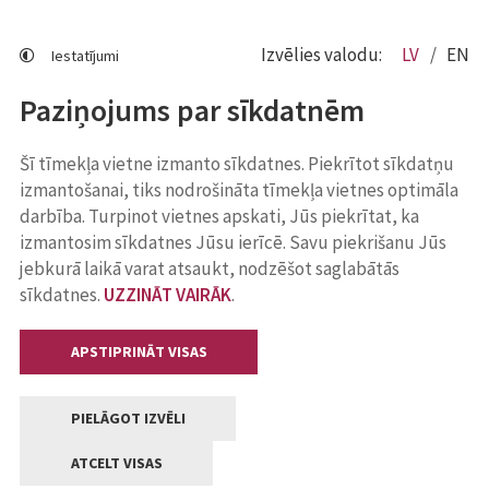
Izvēlies valodu:
LV
EN
Iestatījumi
Paziņojums par sīkdatnēm
Šī tīmekļa vietne izmanto sīkdatnes. Piekrītot sīkdatņu
izmantošanai, tiks nodrošināta tīmekļa vietnes optimāla
darbība. Turpinot vietnes apskati, Jūs piekrītat, ka
izmantosim sīkdatnes Jūsu ierīcē. Savu piekrišanu Jūs
jebkurā laikā varat atsaukt, nodzēšot saglabātās
sīkdatnes.
UZZINĀT VAIRĀK
.
APSTIPRINĀT VISAS
PIELĀGOT IZVĒLI
ATCELT VISAS