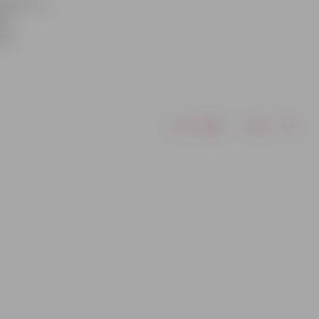
ebilst, ka
ki
tā.
Drukāt
Dalīties