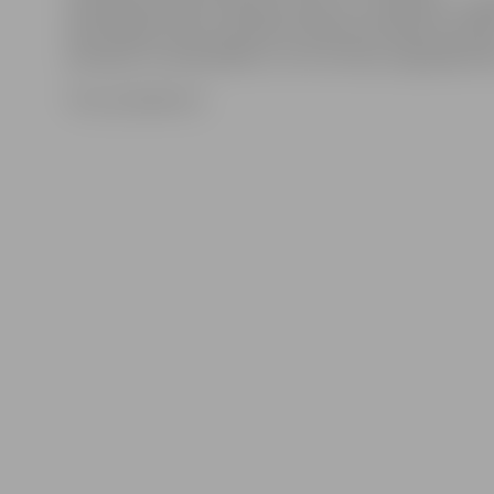
pieteikšanas laiks saskaņā ar likumu ir noslēdzies. Jāpi
pašreizējais Valsts prezidents Raimonds Vējonis publis
paziņojis, ka nekandidēs uz otro termiņu augstajā ama
Foto: president.lv