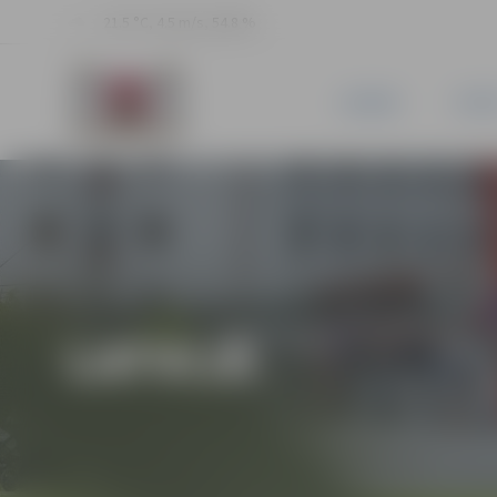
21.5 °C, 4.5 m/s, 54.8 %
JAUNUMI
PILSĒ
LATVIJĀ