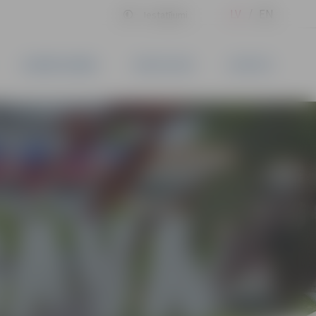
LV
EN
Iestatījumi
UZŅĒMĒJDARBĪBA
PAKALPOJUMI
KONTAKTI