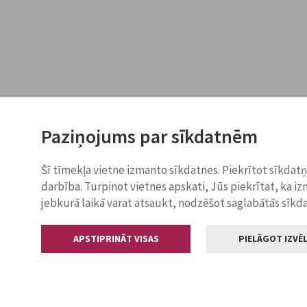
Paziņojums par sīkdatnēm
Šī tīmekļa vietne izmanto sīkdatnes. Piekrītot sīkdat
darbība. Turpinot vietnes apskati, Jūs piekrītat, ka i
jebkurā laikā varat atsaukt, nodzēšot saglabātās sīkd
APSTIPRINĀT VISAS
PIELĀGOT IZVĒL