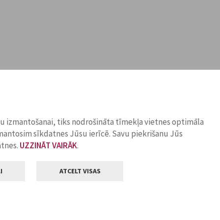
ņu izmantošanai, tiks nodrošināta tīmekļa vietnes optimāla
zmantosim sīkdatnes Jūsu ierīcē. Savu piekrišanu Jūs
atnes.
UZZINĀT VAIRĀK
.
I
ATCELT VISAS