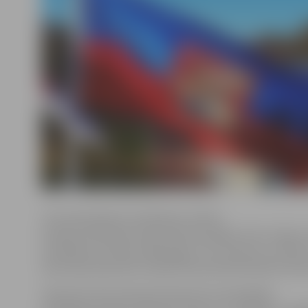
Trīs pretendenti ir koalīcijas virzītais
Eiropas Savienības tiesas tiesnesis Egils Levits, Zaļo 
savienības virzītais tiesībsargs Juris Jansons un «KPV L
opozīcijas deputātu atbalstītais parlamentārietis Didz
Saeimas Preses dienestā informē, ka kandidātu