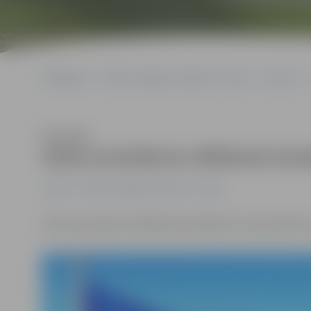
Sākumlapa
Portāla “Jelgavas Vēstnesis” arhīvs
Latvijā
V
Klausīties
Valsts prezidenta vēlēšanās kand
Latvijā
Portāla “Jelgavas Vēstnesis” arhīvs
Valsts prezidenta vēlēšanās kandidēs trīs pretendenti