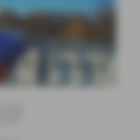
un zemnieku
V» iekšējās
is Šmits.