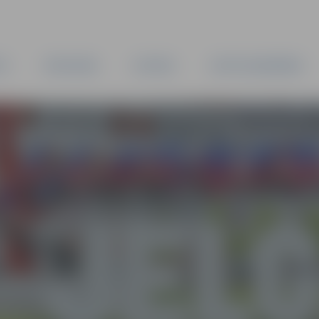
TA
PAŠVALDĪBA
IESTĀDES
KAPITĀLSABIEDRĪBAS