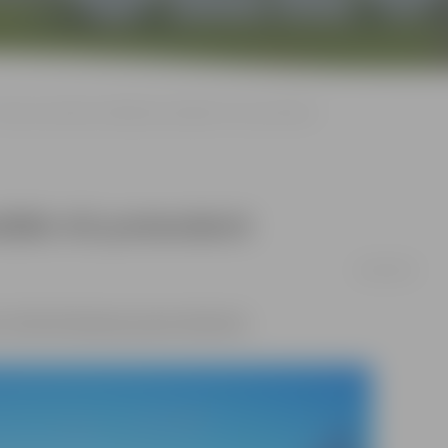
alsts prezidenta vēlēšanās kandidēs trīs pretendenti
idēs trīs pretendenti
14/05/2019
, informē Saeimas preses dienestā.