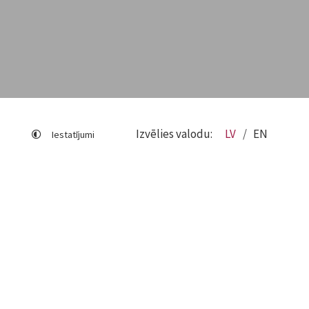
Izvēlies valodu:
LV
EN
Iestatījumi