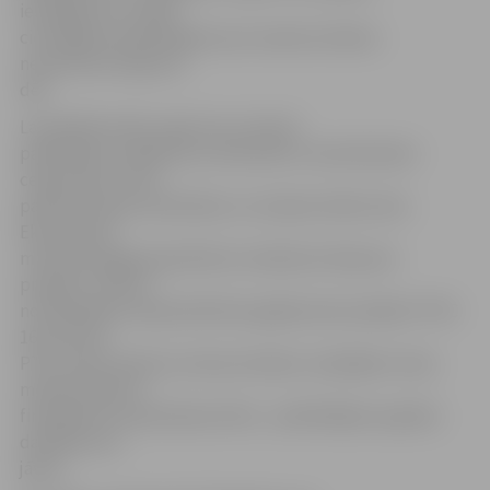
iesniegumus no 268
cietušajiem patērētājiem par naudas atmaksu
nenotikuša ceļojuma
dēļ.
Lai pilnībā varētu segt visus cietušo
patērētāju zaudējumus attiecībā uz nenotikušiem
ceļojumiem, kā to
paredz Eiropas Savienības un Latvijas tiesību akti,
Ekonomikas
ministrija sagatavoja Ministru kabineta rīkojuma
projektu, lūdzot
no līdzekļiem neparedzētiem gadījumiem piešķirt PTAC
161 314 eiro.
PTAC veiks naudas summas atmaksu ceļotājiem viena
mēneša laikā no
finansējuma saņemšanas brīža – patērētājiem papildu
darbības nav
jāveic.