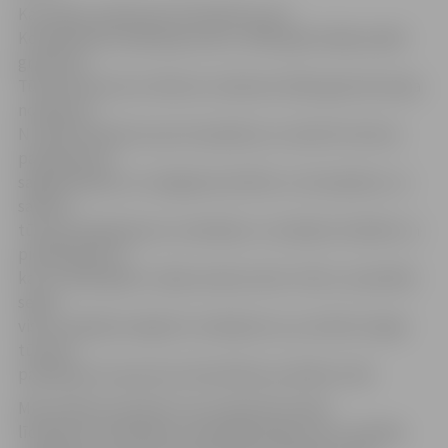
Kā zināms, pārņemot ES Direktīvu par
Kompleksiem pakalpojumiem, 2018. gadā stājās spēkā
grozījumi
Tūrisma likumā un Ministru kabineta 2018. gada 26. jūnija
noteikumi
Nr. 380 «Noteikumi par kompleksa un saistīta tūrisma
pakalpojuma
sagatavošanas un sniegšanas kārtību un kompleksu un
saistītu
tūrisma pakalpojumu sniedzēju un ceļotāju tiesībām un
pienākumiem»,
kas no 2018. gada 1. jūlija nosaka valsts rīcību, lai pilnībā
segtu
visus ceļotāja neatgūtos maksājumus, ja netiek sniegti
tūrisma
pakalpojumi operatora likviditātes problēmu dēļ.
MK noteikumi paredz, ka, ja operatora paša
līdzekļi nav pietiekami, lai pilnībā segtu visus ceļotāja