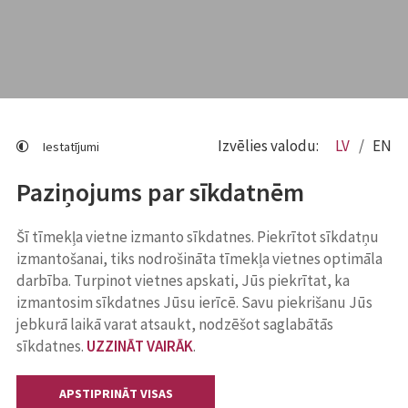
Izvēlies valodu:
LV
EN
Iestatījumi
Paziņojums par sīkdatnēm
Šī tīmekļa vietne izmanto sīkdatnes. Piekrītot sīkdatņu
izmantošanai, tiks nodrošināta tīmekļa vietnes optimāla
darbība. Turpinot vietnes apskati, Jūs piekrītat, ka
izmantosim sīkdatnes Jūsu ierīcē. Savu piekrišanu Jūs
jebkurā laikā varat atsaukt, nodzēšot saglabātās
sīkdatnes.
UZZINĀT VAIRĀK
.
APSTIPRINĀT VISAS