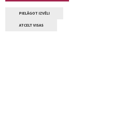
PIELĀGOT IZVĒLI
ATCELT VISAS
Kontakti
Jelgavas valstpilsētas pašvaldība
Lielā iela 11, Jelgava, LV-3001
+371 63005522
pasts@jelgava.lv