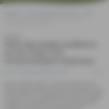
Sākumlapa
Portāla “Jelgavas Vēstnesis” arhīvs
Latvijā
Valsts segs ceļotāju zaudējumus par SIA «Prieks Tūre»
nenodrošinātajiem ceļojumiem
Klausīties
Valsts segs ceļotāju zaudējumus
par SIA «Prieks Tūre»
nenodrošinātajiem ceļojumiem
18/09/2019
Latvijā
Portāla “Jelgavas Vēstnesis” arhīvs
Ministru kabineta (MK) 17. septembra sēdē pieņemts
lēmums piešķirt Patērētāju tiesību aizsardzības centram
(PTAC) 161 314 eiro, lai pilnībā varētu segt visus ceļotāju
maksājumus, ko ceļotāji veikuši vai kas veikti ceļotāju
vārdā par SIA «Prieks Tūre» nenodrošinātajiem