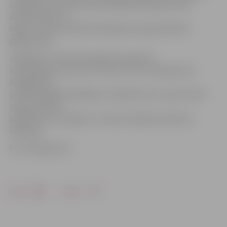
zaudējumus operatora likviditātes problēmu dēļ,
atlikušo daļu var
segt no valsts budžeta līdzekļiem neparedzētiem
gadījumiem.
Jāpiebilst, ka Valsts policijā ir ierosināts
kriminālprocess par SIA «Prieks Tūre» amatpersonu
iespējamām
pretlikumīgām darbībām, saistībā ar kuru valsts veiks
nepieciešamos
pasākumus, lai atgūtu no valsts budžeta izlietotos
līdzekļus.
Foto: blog.aero.lv
Drukāt
Dalīties