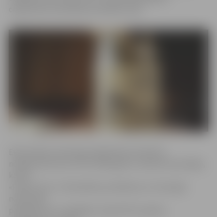
ceļojumiem likviditātes problēmu dēļ.
Ekonomikas ministrijas Sabiedrisko attiecību
nodaļa informē, ka PTAC 2018. gada 3. oktobrī konstatēja,
ka SIA
«Prieks Tūre» ir likviditātes problēmas un tā nespēj
nodrošināt
pakalpojumus ceļotājiem. Kopā PTAC saņēma