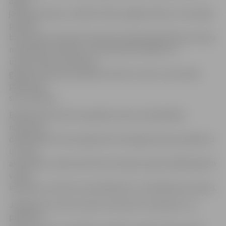
apgūt
jaunas iemaņas, uzlabot fizisko sagatavotību un saturīgi
pavadīt
brīvo laiku sportojot. Nometnes laikā paredzētas treniņu
nodarbības, atpūta ar interesantām spēlēm un
uzdevumiem. Pieredzes
gūšanai nometnes laikā tiks rīkots turnīrs, kurā varēs
pārbaudīt
savus spēkus.
Biedrība informē, ka papildu sporta nodarbībām
nometnes
dalībniekiem tiks organizēti arī kopīgi atpūtas pasākumi
un citas
aktivitātes, radot pozitīvas emocijas, ļaujot dalībniekiem
vairāk
iepazīties, attīstot socializēšanās un sadarbības prasmes.
Jāpiebilst, ka vietu skaits nometnē ir ierobežots. Lai
pieteiktu