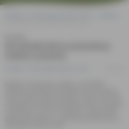
Sākumlapa
Portāla “Jelgavas Vēstnesis” arhīvs
Jauniešiem
Var pieteikt bērnus bezmaksas futbola nometnei
Klausīties
Var pieteikt bērnus bezmaksas
futbola nometnei
25/07/2018
Jauniešiem
Portāla “Jelgavas Vēstnesis” arhīvs
Biedrība «Futbola klubs «Jelgava»» izsludinājusi
dalībnieku pieteikšanos bezmaksas sporta un atpūtas
dienas nometnei «Mans dzīvesveids – futbols». No 6. līdz
10. augustam nometnē var piedalīties 2010. un 2011. gadā
dzimuši bērni, no 13. līdz 17. augustam – 2004. un 2005.
gadā dzimušie. Būtiski – nometne paredzēta bērniem ar
iepriekšēju pieredzi futbolā.