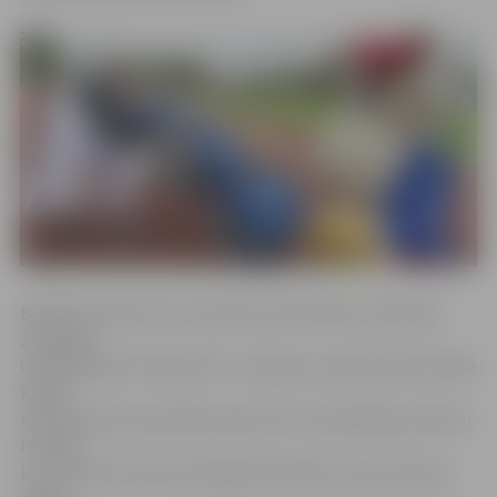
Biedrība informē, ka nometnes aktivitātes notiks gan
Zemgales
Olimpiskajā centrā, gan FK «Jelgava» jaunajā treniņu bāzē
Kārklu
ielā. Nometne paredzēta bērniem ar iepriekšēju pieredzi
futbolā,
kurā viņiem tiks dota iespēja pilnveidot savas prasmes,