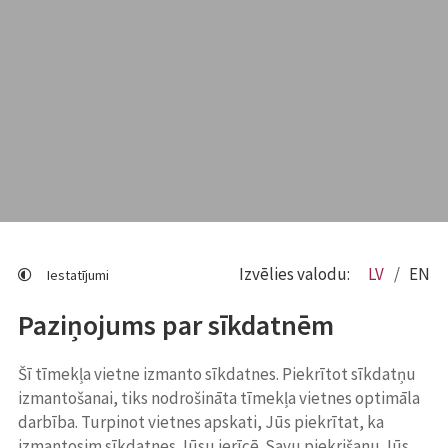
Izvēlies valodu:
LV
EN
Iestatījumi
Paziņojums par sīkdatnēm
Šī tīmekļa vietne izmanto sīkdatnes. Piekrītot sīkdatņu
izmantošanai, tiks nodrošināta tīmekļa vietnes optimāla
darbība. Turpinot vietnes apskati, Jūs piekrītat, ka
izmantosim sīkdatnes Jūsu ierīcē. Savu piekrišanu Jūs