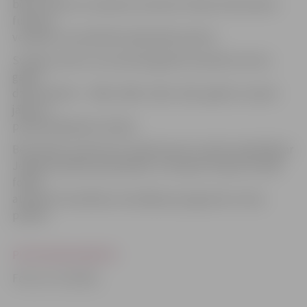
bērnu sporta un atpūtas nometnei «Mans dzīvesveids –
futbols»,
vecākiem vai aizbildnim jāaizpilda anketa.
Svarīgi uzsvērt, ka nometnē gaidīti konkrētos četros
gados
dzimuši bērni – 2004., 2005., 2010., 2011. gadā un viņiem
jābūt ar
priekšzināšanām futbolā.
Bezmaksas nometne ar futbola ievirzi notiks sadarbībā ar
Jelgavas pilsētas pašvaldību, īstenojot Eiropas Sociālā
fonda
atbalstīto Veselības veicināšanas programmu mūsu
pilsētā.
PIETEIKUMA ANKETA
Foto: no JV arhīva