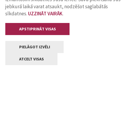
jebkurā laikā varat atsaukt, nodzēšot saglabātās
sīkdatnes.
UZZINĀT VAIRĀK
.
APSTIPRINĀT VISAS
PIELĀGOT IZVĒLI
ATCELT VISAS
Kontakti
Jelgavas valstpilsētas pašvaldība