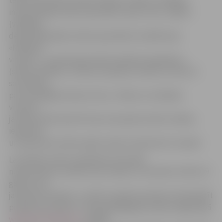
teātra speciālists Pēteris Rimšs); «Vārds» (vadītājs –
improvizācijas teātra speciālists Uģis Točs); «Spēle»
(vadītāja –
delartiskā/spēles teātra speciāliste Ina Bērziņa);
«Radošais
virpulis» – jaunieši paši radīs teatrālus kopdarbus
(skečus/etīdes), cīnīsies starpskolu teātra turnīrā un
sacentīsies
par teatrālākās skolas titulu; «Teātra un izklaides
virpulis» –
jaunieši varēs baudīt divas aizraujošas teātra izrādes,
iepazīties
un izpausties teātra spēļu vakarā, atpūsties DJ vakarā.
Lai skolēni varētu piedalīties festivālā,
nepieciešams izveidot sešu radošu un teatrālu 14 līdz 19
gadus vecu
jauniešu komandu, un līdz 6. aprīlim pulksten 19 aizpildīt
pieteikuma anketu. Tā lejupielādējama teātra mājas lapā
www.jaunaisteatris.lv
sadaļā