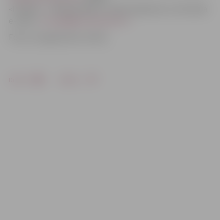
«Projekti – «Rotācija 2014»». Anketas jāiesūta uz festivāla
e-pastu:
rotacija@jaunaisteatris.lv
.
Foto: no organizatoru arhīva
Drukāt
Dalīties