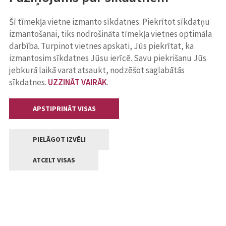
Šī tīmekļa vietne izmanto sīkdatnes. Piekrītot sīkdatņu
izmantošanai, tiks nodrošināta tīmekļa vietnes optimāla
darbība. Turpinot vietnes apskati, Jūs piekrītat, ka
izmantosim sīkdatnes Jūsu ierīcē. Savu piekrišanu Jūs
jebkurā laikā varat atsaukt, nodzēšot saglabātās
sīkdatnes.
UZZINĀT VAIRĀK
.
APSTIPRINĀT VISAS
PIELĀGOT IZVĒLI
ATCELT VISAS