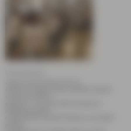
Ritma Gaidamoviča
Jelgavas Jaunais teātris (JJT) arī
šogad aicina Jelgavas skolu radošākos skolēnus
vecumā no 14 līdz 19
gadiem (8. – 12. klase) veidot komandas un
piedalīties jauniešu
radošajā teātra festivālā «Rotācija», lai noteiktu
pilsētas