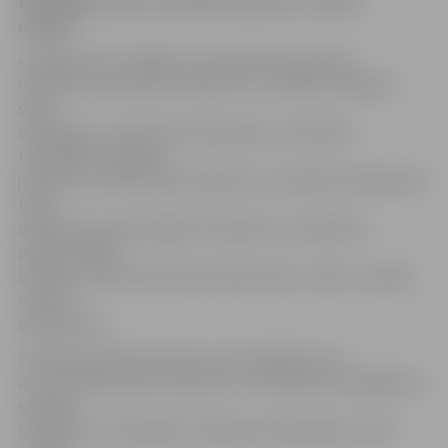
teatrālāko skolu. Festivāls notiks no 2. līdz 4.
maijam.
«Rotācija» būs zināšanu un pieredzes apmaiņas
festivāls, kas apvienos 36 jaunus un radošus Jelgavas
skolu
audzēkņus un radīs sacensību garu, lai atklātu
teatrālākos Jelgavas
jauniešus. Zinošu teātra ekspertu virsvadībā, darbojoties
trijās
darbnīcās, jaunieši iegūs teorētisku un praktisku
pieredzi tādos
būtiskos teātra elementos kā ķermenis, vārds un spēle,
informē
organizatori.
Festivāla radītā nometne ne vien izglītos, bet
arī veicinās jauniešu radošumu un konfliktu/sarežģījumu
situāciju
risināšanu ar teatrāliem izteiksmes līdzekļiem, kā arī