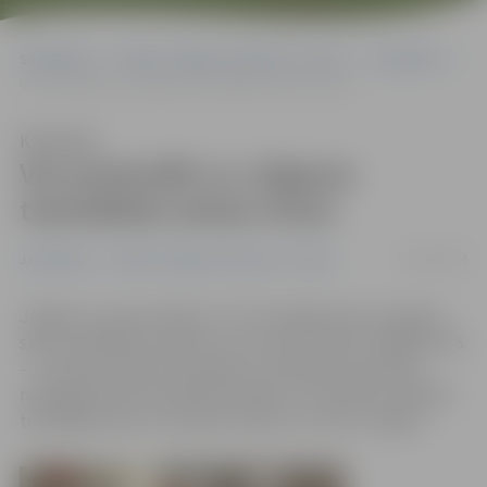
Sākumlapa
Portāla “Jelgavas Vēstnesis” arhīvs
Jauniešiem
Var pretendēt uz Jelgavas teatrālākās skolas titulu
Klausīties
Var pretendēt uz Jelgavas
teatrālākās skolas titulu
07/03/2014
Jauniešiem
Portāla “Jelgavas Vēstnesis” arhīvs
Jelgavas Jaunais teātris (JJT) arī šogad aicina Jelgavas
skolu radošākos skolēnus vecumā no 14 līdz 19 gadiem (8.
– 12. klase) veidot komandas un piedalīties jauniešu
radošajā teātra festivālā «Rotācija», lai noteiktu pilsētas
teatrālāko skolu. Festivāls notiks no 2. līdz 4. maijam.