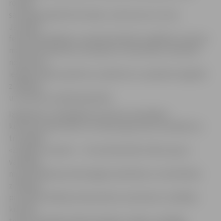
rosinās
saturīgi pavadīt brīvo laiku, izzinot sevi un citus.
Jauniešu
festivāls piedāvās uz pieredzi balstītu izglītību, kas ļaus
mācīties dinamiski, aizraujoši un interesanti, ikvienam
nodrošinot
iespēju pašam piedzīvot, pārdzīvot un pielietot iegūtās
zināšanas
un prasmes radošā kopdarbā.
Izglītojoša, izklaidējoša nometne norisināsies
kultūras namā «Rota» trīs dienu garumā un sastāvēs no
trīs daļām:
«Zināšanu virpulis» – trīs profesionālu teātra «guru»
vadītajās
meistarklasēs jaunieši apgūs praktiskas un teorētiskas
zināšanas
par teātra mākslas elementiem; «Ķermenis» (vadītājs –
kustību