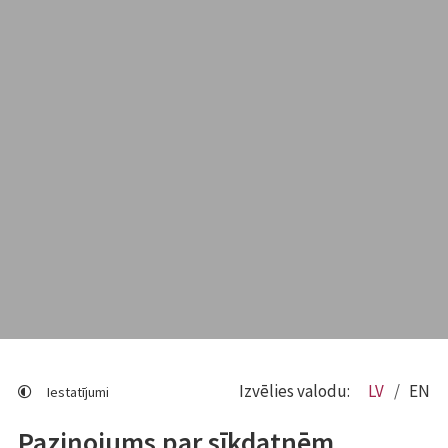
Izvēlies valodu:
LV
EN
Iestatījumi
Paziņojums par sīkdatnēm