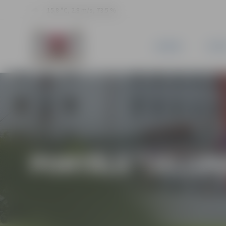
15.8 °C, 2.8 m/s, 73.5 %
JAUNUMI
PILSĒ
PORTĀLA “JELGAV