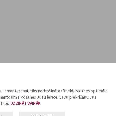
ņu izmantošanai, tiks nodrošināta tīmekļa vietnes optimāla
zmantosim sīkdatnes Jūsu ierīcē. Savu piekrišanu Jūs
atnes.
UZZINĀT VAIRĀK
.