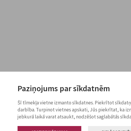
Paziņojums par sīkdatnēm
Šī tīmekļa vietne izmanto sīkdatnes. Piekrītot sīkdat
darbība. Turpinot vietnes apskati, Jūs piekrītat, ka i
jebkurā laikā varat atsaukt, nodzēšot saglabātās sīkd