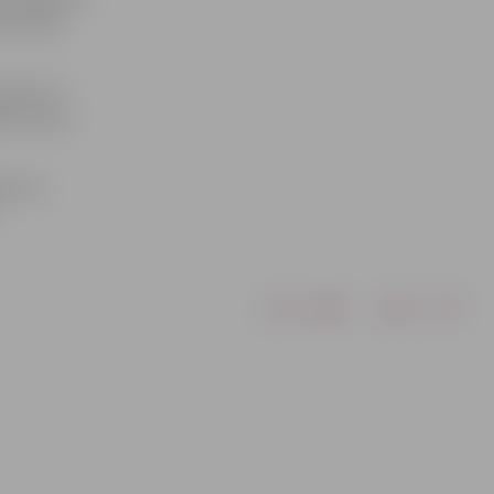
 jāuzrāda
apavu īri
k, tad par
ām var
Drukāt
Dalīties