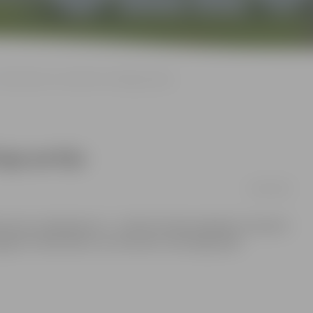
Vārda dienu var atzīmēt ar boulinga partiju
nga partiju
30/06/2009
 jaunu pakalpojumu – ja līdz šim bija iespējams izmantot
gad arī vārda dienu var atzīmēt ar boulinga spēli.