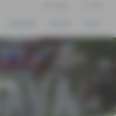
LV
EN
Iestatījumi
UZŅĒMĒJDARBĪBA
PAKALPOJUMI
KONTAKTI
ĪVS