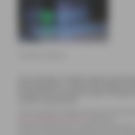
Ilze Knusle-Jankevica
Sporta komplekss «Zemgale» piedāvā saviem klie
jaunu pakalpojumu – ja līdz šim bija iespējams izm
boulinga celiņu savā dzimšanas dienā, tad tagad a
atzīmēt ar boulinga spēli.
Sporta kompleksa «Zemgale» direktors Armands Ozol
http://www.jelgavasvestnesis.lv/
informē, ka
jubilārs savā svētku dienā – dzimšanas vai vārda dienā
stundu var izmantot boulinga celiņu par brīvu. Uz vien