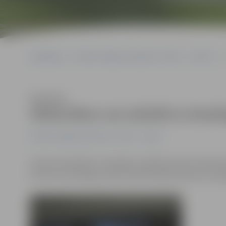
Sākumlapa
Portāla “Jelgavas Vēstnesis” arhīvs
Sports
Klausīties
Vārda dienu var atzīmēt ar bouli
Portāla “Jelgavas Vēstnesis” arhīvs
Sports
Sporta komplekss «Zemgale» piedāvā saviem klientiem
par brīvu boulinga celiņu savā dzimšanas dienā, tad ta