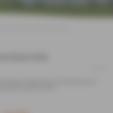
Varēs izmērīt holesterīna un cukura līmeni asinīs
ura līmeni asinīs
03/12/2019
otiks Senioru veselības diena, kurā interesentiem bez
a apmeklēt speciālistu lekcijas.