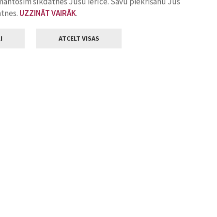
zmantosim sīkdatnes Jūsu ierīcē. Savu piekrišanu Jūs
atnes.
UZZINĀT VAIRĀK
.
I
ATCELT VISAS
Klientu apkalpošana
ilsētas pašvaldība
Darba laiks
, Jelgava, LV-3001
Pirmdienās
8.00 - 18.00
Otrdienās
8.00 - 17.00
22
Trešdienās
8.00 - 17.00
va.lv
Ceturtdienās
8.00 - 17.00
Piektdienās
8.00 - 14.30