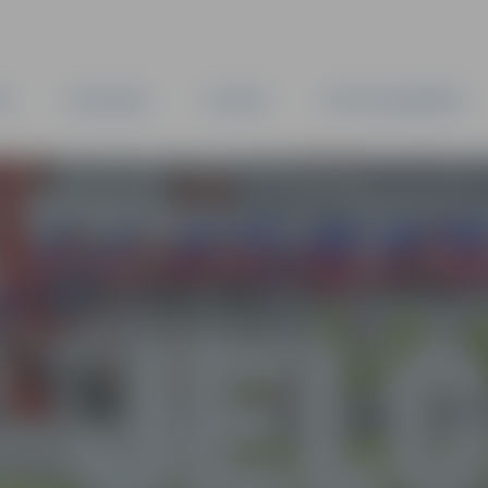
TA
PAŠVALDĪBA
IESTĀDES
KAPITĀLSABIEDRĪBAS