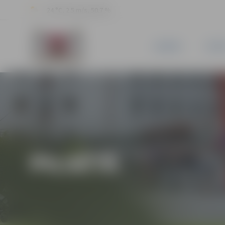
24 °C, 2.5 m/s, 50.7 %
JAUNUMI
PILSĒ
PILSĒTĀ