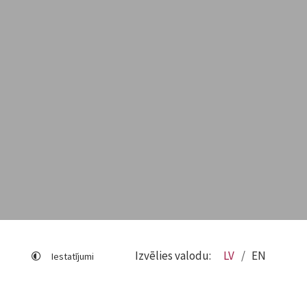
Izvēlies valodu:
LV
EN
Iestatījumi