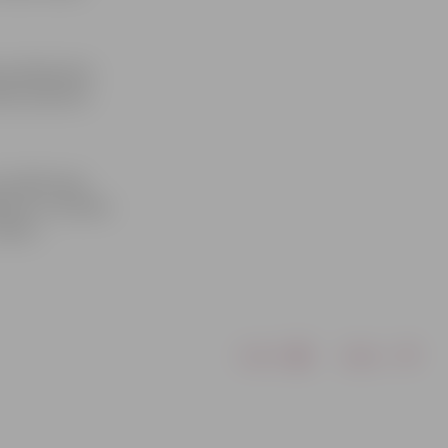
 jautājumiem.
kārt pulksten
ociālā fonda
šanas un slimību
ārta».
Drukāt
Dalīties