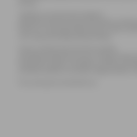
principa.
Jāpiebilst, ka senioriem būs iespēja arī
apmeklēt bezmaksas lekcijas par aktuāliem veselības
Pulksten 12 runās ergoterapeits Pēteris Urtāns, savu
13.30 – gastroenterologs Anatolijs Danilāns.
Senioru veselības diena tiek rīkota veselības
veicināšanas programmas ietvaros, īstenojot Eiropas S
līdzfinansētu projektu «Kompleksu veselības veicinā
profilakses pasākumu īstenošana Jelgavas pilsētā, 1. k
Foto: sante-guerir.notrefamille.com