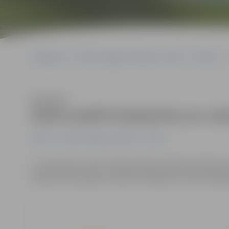
Sākumlapa
Portāla “Jelgavas Vēstnesis” arhīvs
Pilsētā
Klausīties
Varēs izmērīt holesterīna un cuk
Pilsētā
Portāla “Jelgavas Vēstnesis” arhīvs
11. decembrī centrā «Sadraudzība» Dobeles ielā 62a n
maksas būs pieejami vairāki izmeklējumi, kā arī iespēj