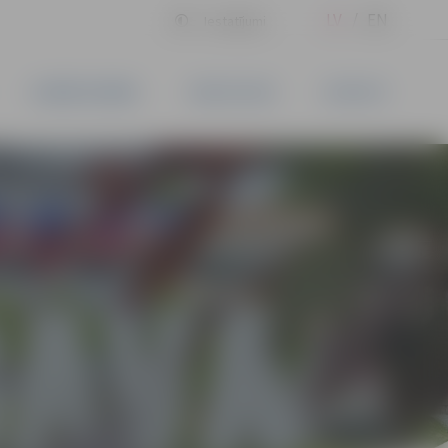
LV
EN
Iestatījumi
UZŅĒMĒJDARBĪBA
PAKALPOJUMI
KONTAKTI