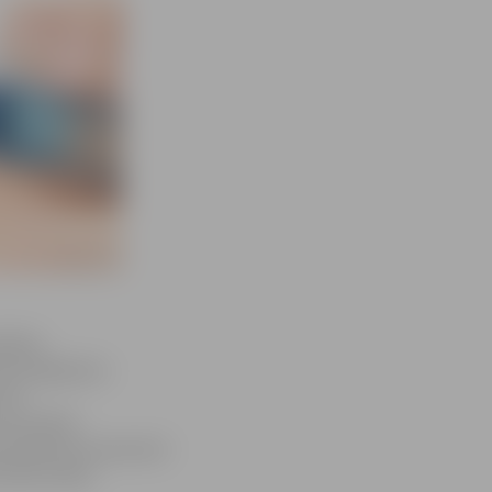
elības
ūs iespēja bez
 arī
as analizē
ļu daudzumu ķermenī.
zīvās rindas