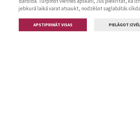
darbība. Turpinot vietnes apskati, Jūs piekrītat, ka i
jebkurā laikā varat atsaukt, nodzēšot saglabātās sīkd
APSTIPRINĀT VISAS
PIELĀGOT IZVĒL
Kontakti
Jelgavas valstp
Lielā iela 11
+371 630055
pasts@jelga