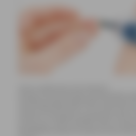
Senioru veselības dienu rīko Sociālo lietu
pārvalde. Kā informē pārvaldes vecākā speciāliste ves
veicināšanas jautājumos Agita Dilāne, interesentiem b
maksas noteikt holesterīna un cukura līmeni asinīs, kā
nosvērties uz bioimpedances jeb gudrajiem svariem, k
ķermeņa masu, nosakot, piemēram, tauku un musku
Apmeklētāji tiks pieņemti no pulksten 12 līdz 15 pēc d