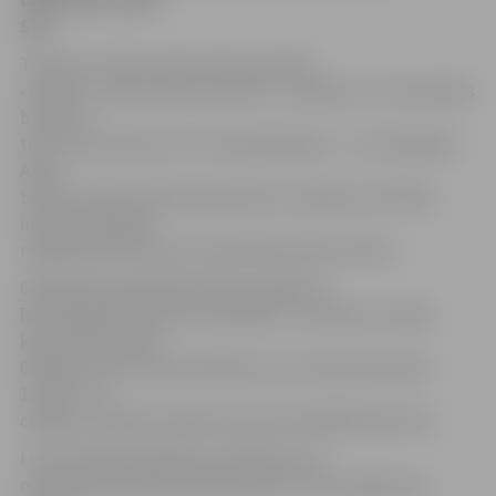
Sils.
Tikties ar H.Silu varēs tūrisma vakarā
«Ārvalstu robežu apburtais loks». Jelgavas Sv.Trīsvienības
baznīcas
tornī viņš stāstīs par trim ekspedīcijām – uz Himalajiem
Āzijā,
Saules vārtiem Dienvidamerikā un Keiptaunu Āfrikā,
informē Jelgavas
reģionālā Tūrisma centra pārstāve Alise Ozoliņa.
Galamērķi ekspedīcijās tika sasniegti ar
īpaši sagatavotiem automobiļiem – padomju armijas
kravas automobili
GAZ 66 un vācu ugunsdzēsēju auto «Mercedes-Benz
1113B». Trīs
ceļojumu laikā šie spēkrati pieveica 69 000 kilometru.
H.Sils atklās ekspedīciju aizkulises: kā
notika gatavošanās ekspedīcijām, kā tika izgatavoti