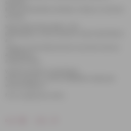
sasniedzis
Elbrusa, Kilimandžāro, Monblāna, Tubkala un citas kalnu
virsotnes.
Ieejas maksa tūrisma vakarā – 2 lati
pieaugušajiem, 1,50 lati skolēniem. Ieejas maksā iekļauts
arī
Jelgavas Sv.Trīsvienības baznīcas torņa skatu laukuma
apmeklējums,
norāda A.Ozoliņa.
Vairāk informācijas un pieteikšanās
tūrisma vakaram – pa tālruni 63005445 vai mājas lapā
www.visit.jelgava.lv.
Foto: no organizatoru arhīva
Drukāt
Dalīties