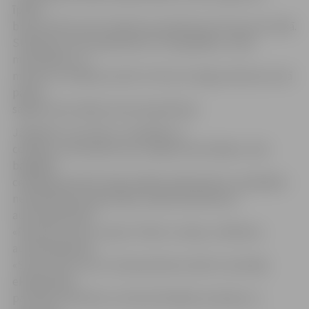
īpašie
braucamrīki, kā arī stāstīs par piedzīvoto braucienu laikā.
Stāstījums tiks papildināts ar fotogrāfijām, video
materiāliem un
maršrutu zīmēšanu kartē. H.Sils arī sniegs ieteikumus kā
pašam
sagatavoties kādai mazai ekspedīcijai.
Jāpiebilst, ka H.Sils ir uzņēmējs un
ceļotājs, tautā dēvēts par ceļojošo betonētāju. Savā
bagātajā
ceļotāja pieredzē Harijs pabijis ap 80 valstīm, piedalījies
neskaitāmās ekspedīcijās, tajā skaitā 60 dienu
autoekspedīcijā
«Pasaules jumts: Latvija–Tibeta–Latvija», 100 dienu
autoekspedīcijā
«Saules vārti» pa 11 Latīņamerikas valstīm, laivotāju
ekspedīcijās
pa Stikini, Džordžu un Koroki Kanādas ziemeļos un