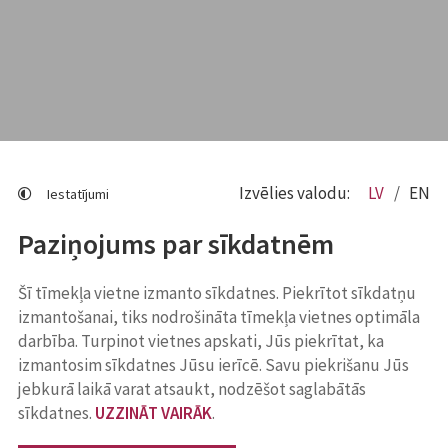
Izvēlies valodu:
LV
EN
Iestatījumi
Paziņojums par sīkdatnēm
Šī tīmekļa vietne izmanto sīkdatnes. Piekrītot sīkdatņu
izmantošanai, tiks nodrošināta tīmekļa vietnes optimāla
darbība. Turpinot vietnes apskati, Jūs piekrītat, ka
izmantosim sīkdatnes Jūsu ierīcē. Savu piekrišanu Jūs
jebkurā laikā varat atsaukt, nodzēšot saglabātās
sīkdatnes.
UZZINĀT VAIRĀK
.