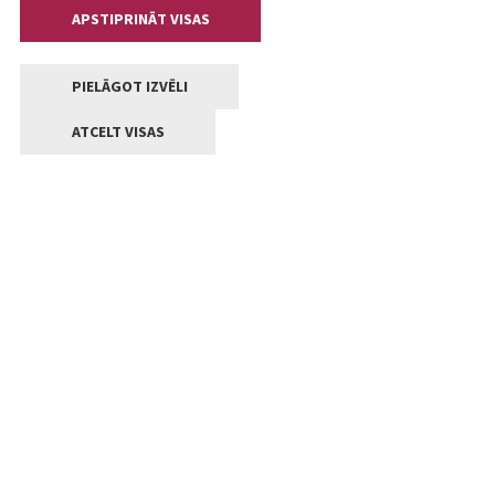
APSTIPRINĀT VISAS
PIELĀGOT IZVĒLI
ATCELT VISAS
Kontakti
Jelgavas valstpilsētas pašvaldība
Lielā iela 11, Jelgava, LV-3001
+371 63005522
pasts@jelgava.lv