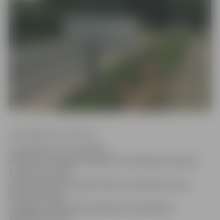
www.jelgavasvestnesis.lv
Ceturtdien, 29. novembrī,
pulksten 18 Jelgavas Svētās Trīsvienības baznīcas
tornī par saviem
piedzīvojumiem augstu kalnos, tuksnesī un pat
neizbraucamos
džungļos stāstīs pieredzējušais ekspedīciju
dalībnieks Harijs