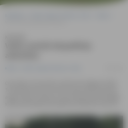
Sākumlapa
Portāla “Jelgavas Vēstnesis” arhīvs
Kultūra
Varēs uzzināt ekspedīciju aizkulises
Klausīties
Varēs uzzināt ekspedīciju
aizkulises
26/11/2012
Kultūra
Portāla “Jelgavas Vēstnesis” arhīvs
Ceturtdien, 29. novembrī, pulksten 18 Jelgavas Svētās
Trīsvienības baznīcas tornī par saviem piedzīvojumiem
augstu kalnos, tuksnesī un pat neizbraucamos džungļos
stāstīs pieredzējušais ekspedīciju dalībnieks Harijs Sils.