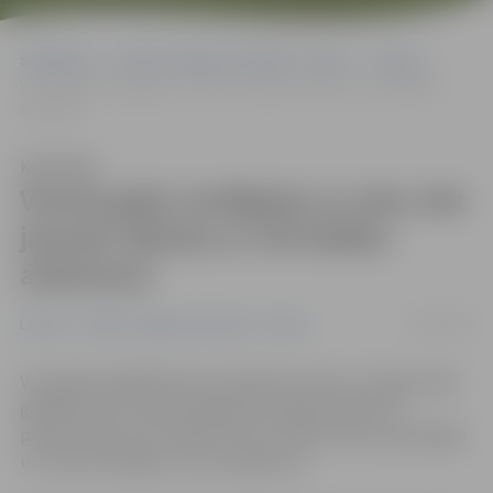
Sākumlapa
Portāla “Jelgavas Vēstnesis” arhīvs
Latvijā
Vecais gads noslēgsies ar salu, bet jaunais sāksies ar vēl lielāku
aukstumu
Klausīties
Vecais gads noslēgsies ar salu, bet
jaunais sāksies ar vēl lielāku
aukstumu
31/12/2015
Latvijā
Portāla “Jelgavas Vēstnesis” arhīvs
Vecā gada pēdējā diena Latvijā būs auksta, arī gadumijā
gaidāms sals, bet jaunā gada pirmajās dienās sals
pastiprināsies vēl vairāk, liecina Latvijas Vides, ģeoloģijas
un meteoroloģijas centra prognozes.