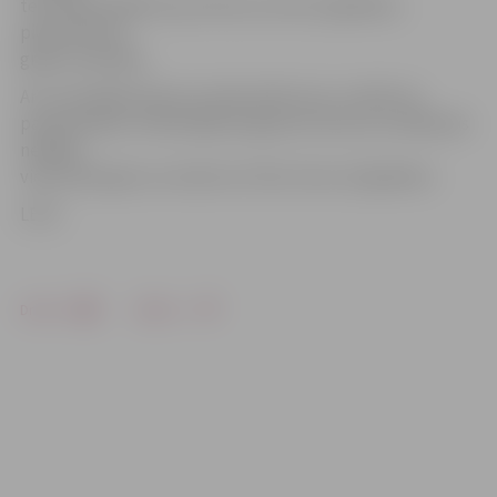
teritorijas daļā būs ap mīnus 8, mīnus 9 grādiem,
piekrastē par
grādu aukstāka.
Arī turpmākās dienas Latvijā valdīs sals, turklāt tas
pastiprināsies. Pašreizējās prognozes liecina, ka nākamās
nedēļas
vidū naktī gaiss var atdzist arī līdz mīnus 19 grādiem.
LETA
Drukāt
Dalīties