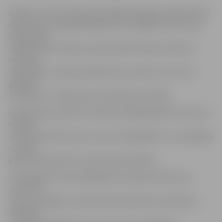
Šodien no rīta un dienas pirmajā pusē gaisa temperatūra
daudzviet Latvijā pārsniegs mīnus 10 grādu atzīmi, par
kādu grādu
siltāk būs Kurzemē, jūras piekrastē. Dienas vidū sals
nedaudz
mazināsies, tomēr joprojām būs ap mīnus 6, mīnus 8
grādiem.
Savukārt uz vakarpusi jau atkal kļūs aukstāks.
Gadumijas pusnaktī teritorijas lielākajā daļā termometra
stabiņš
nokristīsies līdz mīnus 9, mīnus 10 grādiem un turpmākās
stundas
gaisa temperatūra turpinās pazemināties.
Jaunā gada rītā minimālā gaisa temperatūra būs ap
mīnus 10,
mīnus 12 grādiem, dienas laikā tā būtiski nemainīsies –
lielākajā