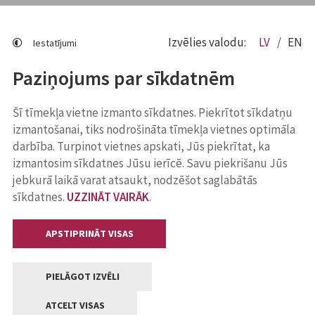
Izvēlies valodu:
LV
EN
Iestatījumi
Paziņojums par sīkdatnēm
Šī tīmekļa vietne izmanto sīkdatnes. Piekrītot sīkdatņu
izmantošanai, tiks nodrošināta tīmekļa vietnes optimāla
darbība. Turpinot vietnes apskati, Jūs piekrītat, ka
izmantosim sīkdatnes Jūsu ierīcē. Savu piekrišanu Jūs
jebkurā laikā varat atsaukt, nodzēšot saglabātās
sīkdatnes.
UZZINĀT VAIRĀK
.
APSTIPRINĀT VISAS
PIELĀGOT IZVĒLI
ATCELT VISAS