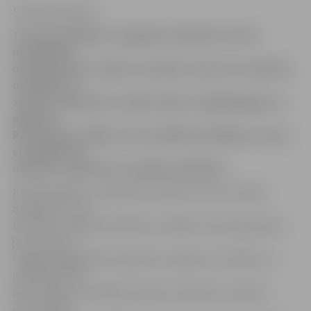
Sintija Čepanone
10. februārī Bērnu un ģimenes atbalsta centrā
nodarbības
uzsāks desmit vecāki, lai mācītos izprast sava bērna
uzvedību un
zinātu, kā rīkoties, ja bērns kļuvis nepaklausīgs vai
agresīvs.
Programmai «Bērna emocionālā audzināšana», kuru
var apgūt bez
maksas, vecāki vēl var pagūt pieteikties.
Kā stāsta Bērnu un ģimenes atbalsta centra sociālā
darbiniece Juta
Bumbiere, šādas apmācības vecākiem tiek organizētas
jau otro reizi.
«Pagājušajā gadā šo programmu apguva 14 cilvēki, un
lielā atsaucība
apliecināja, ka vecākiem patiesi interesē viņu bērnu
emocionālā