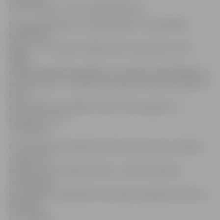
bet arī tētiem,» teic sociālā darbiniece.
Grupas dalībnieki reizi nedēļā tiksies 14 nodarbībās.
Nodarbības
ilgums – 2,5 stundas. «Māju būvē no pamatiem, tieši
tādēļ,
piedaloties šajās apmācībās, ir svarīgi būt apņēmīgam un
ieinteresētam – nodarbību programma veidota secīgi, lai
bērnu
emocionālo audzināšanu desmit soļos apgūtu no
pamatiem,» teic
J.Bumbiere.
Pirmā tikšanās paredzēta 10. februārī pulksten 13 Bērnu
un ģimenes
atbalsta centrā Zirgu ielā 47a, 2. stāvā. Pieteikties
nodarbībām,
kā arī iegūt izsmeļošāku informāciju iespējams pa tālruni
63011783
vai 27076870.