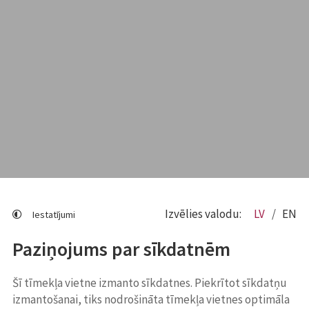
Izvēlies valodu:
LV
EN
Iestatījumi
Paziņojums par sīkdatnēm
Šī tīmekļa vietne izmanto sīkdatnes. Piekrītot sīkdatņu
izmantošanai, tiks nodrošināta tīmekļa vietnes optimāla