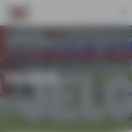
PILSĒTĀ