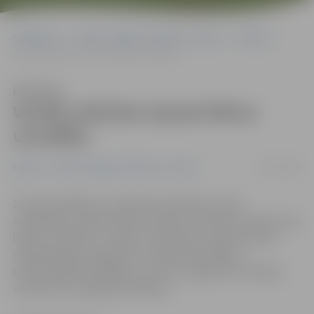
Sākumlapa
Portāla “Jelgavas Vēstnesis” arhīvs
Pilsētā
Vecāki mācīsies izprast bērna uzvedību
Klausīties
Vecāki mācīsies izprast bērna
uzvedību
22/01/2009
Pilsētā
Portāla “Jelgavas Vēstnesis” arhīvs
10. februārī Bērnu un ģimenes atbalsta centrā
nodarbības uzsāks desmit vecāki, lai mācītos izprast sava
bērna uzvedību un zinātu, kā rīkoties, ja bērns kļuvis
nepaklausīgs vai agresīvs. Programmai «Bērna
emocionālā audzināšana», kuru var apgūt bez maksas,
vecāki vēl var pagūt pieteikties.