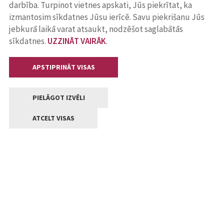
darbība. Turpinot vietnes apskati, Jūs piekrītat, ka
izmantosim sīkdatnes Jūsu ierīcē. Savu piekrišanu Jūs
jebkurā laikā varat atsaukt, nodzēšot saglabātās
sīkdatnes.
UZZINĀT VAIRĀK
.
APSTIPRINĀT VISAS
PIELĀGOT IZVĒLI
ATCELT VISAS
Kontakti