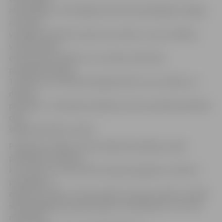
audzināšana. Tieši tādēļ jau februārī piedāvājam iespēju
arī citiem
vecākiem mācīties izprast savu bērnu, viņa uzvedību,
veicināt bērna
emocionālo attīstību un uzzināt, kā rīkoties
problēmsituācijās.
Turklāt tā ir arī lieliska iespēja satikt citus vecākus un
dalīties
pieredzē,» J.Bumbiere atklāj, ka vēl viens šāds apmācību
cikls
šogad paredzēts rudenī.
Programma «Bērna emocionālā audzināšana» īpaši
paredzēta vecākiem,
kuru bērns ir vecumā līdz septiņiem gadiem, reizēm ir
patvaļīgs vai
agresīvi uzvedas. «Taču aicināts ir ikviens vecāks, turklāt
iepriekšējā grupa apliecināja, ka noderīgi tas ir ne tikai
māmiņām,