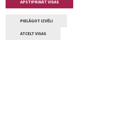
APSTIPRINĀT VISAS
PIELĀGOT IZVĒLI
ATCELT VISAS
Kontakti
Jelgavas valstpilsētas pašvaldība
Lielā iela 11, Jelgava, LV-3001
+371 63005522
pasts@jelgava.lv