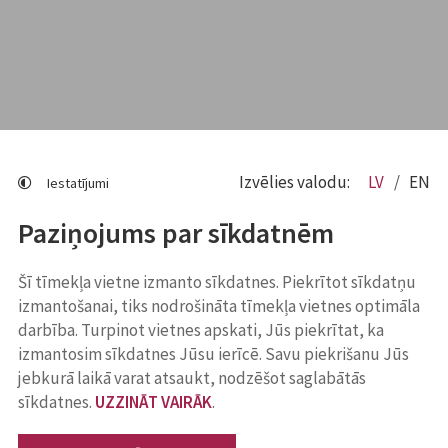
Izvēlies valodu:
LV
EN
Iestatījumi
Paziņojums par sīkdatnēm
Šī tīmekļa vietne izmanto sīkdatnes. Piekrītot sīkdatņu
izmantošanai, tiks nodrošināta tīmekļa vietnes optimāla
darbība. Turpinot vietnes apskati, Jūs piekrītat, ka
izmantosim sīkdatnes Jūsu ierīcē. Savu piekrišanu Jūs
jebkurā laikā varat atsaukt, nodzēšot saglabātās
sīkdatnes.
UZZINĀT VAIRĀK
.