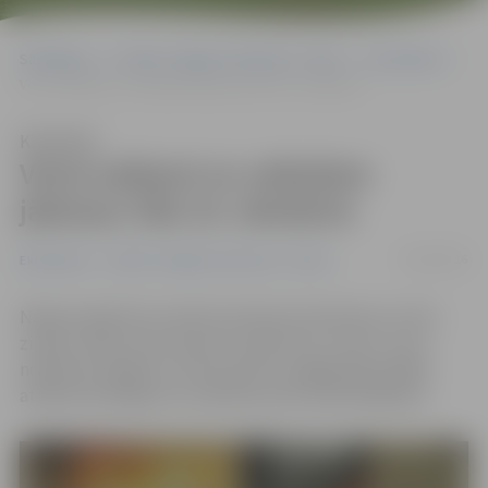
Sākumlapa
Portāla “Jelgavas Vēstnesis” arhīvs
Ekonomika
Vecie saldumi no veikaliem jāatsauc līdz 10. oktobrim
Klausīties
Vecie saldumi no veikaliem
jāatsauc līdz 10. oktobrim
06/10/2016
Ekonomika
Portāla “Jelgavas Vēstnesis” arhīvs
Nākamnedēļ tiks izskatīta administratīvā lieta un būs
zināms, kādu sodu saņems uzņēmums «Triom», kura
noliktavā Jelgavā, Uzvaras ielā 12, pagājušajā nedēļā
atklāta vērienīga vecu pārtikas preču pārmarķēšana.