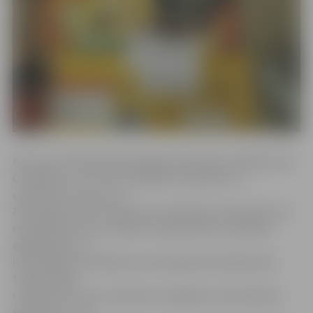
Kā uzsver PVD Dienvidzemgales pārvaldes vadītājs Jānis
Grosbārdis, SIA «Triom» darbība ir apturēta un
uzņēmums izņemts no
PVD reģistra, kas nozīmē, ka ar pārtikas tirdzniecību tas
nodarboties nevar. «Šobrīd turpinās lietas materiālu
apkopošana un
informācijas izvērtēšana, tiek organizētas pārbaudes
tirdzniecības
uzņēmumos, kas ir saņēmuši, iespējams, pārmarķētus
produktus. Līdz