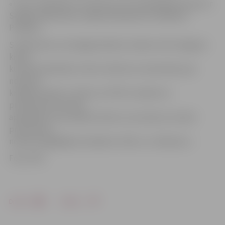
«Triom» īpašnieki ar 33,33 procentu kapitāldaļu katram ir
Sergejs Zakrevskis, Vasilijs Zaverjuha un Vladimirs
Potaņins.
S.Zakrevskis, kurš jelgavniekiem zināms arī kā Jelgavas
krievu
kultūras biedrības «Veče» aktīvists, komentāros par
notikušo
krāpšanu bija īss: «Mums un PVD ir saraksts ar
produktiem, kas bija
apšaubāmi. Varu pateikt tikai to, ka nevienu no šiem
produktiem
neesam piegādājuši veikaliem «Rimi» un «Maxima».»
Foto: PVD
Drukāt
Dalīties