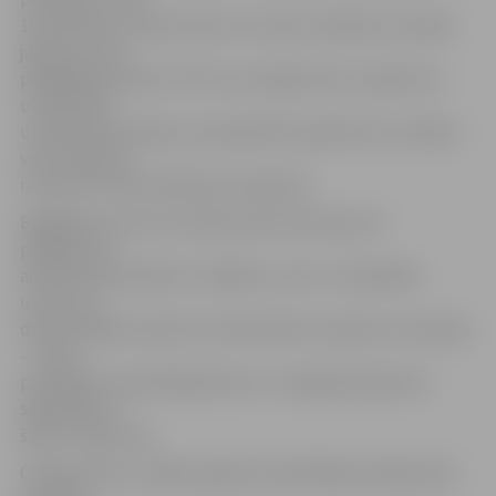
10. oktobrim uzņēmumam no visiem veikaliem Latvijā ir
jāatsauc tiem
piegādātie saldumi. Pēc tam stingrā mūsu inspektoru
uzraudzībā
uzņēmumam pašam vecā pārtika būs jāiznīcina.» Kāda ir
veco saldumu
izcelsme, PVD vēl nāksies noskaidrot.
Bargākais sods, kas uzņēmumam draud par šo
pārkāpumu
administratīvā kārtā, ir 1400 eiro, taču J.Grosbārdis
uzsver, ka
daudz lielāks sods būs tirdzniecības uzņēmumu reakcija
– tie jau
paziņojuši, ka pilnībā pārtrauc un negrasās atjaunot
sadarbību ar
šādu uzņēmumu.
Cik ilgu laiku un kādos apjomos patērētāju krāpniecība