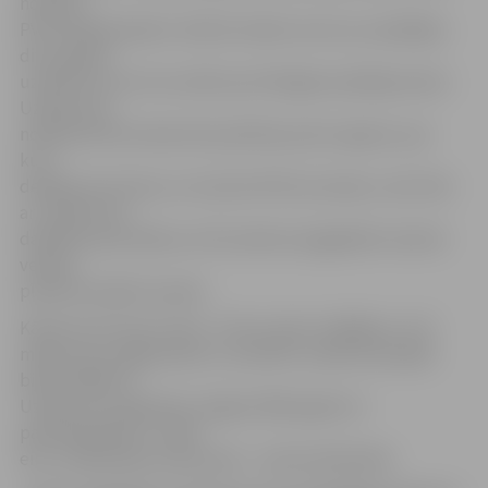
notikusi,
PVD vēl jānoskaidro. Šobrīd zināms vien tas, ka pēdējos
divus gadus
uzņēmums nav ticis sodīts par līdzīgiem pārkāpumiem.
Uzņēmuma
noliktavā vēl atrodas liels pārtikas preču apjoms, par
kuru
derīguma termiņu un izcelsmi PVD nav šaubu, taču līdz
ar uzņēmuma
darbības apturēšanu arī šie saldumi pagaidām nevienā
veikalu
plauktā nonākt nevarēs.
Kā liecina Firmas.lv dati, «Triom» pērn strādājis ar 1,25
miljonu eiro apgrozījumu, savukārt uzņēmuma peļņa
bijusi 5788 eiro.
Uzņēmums reģistrēts Jelgavā 1993. gadā, tā
pamatkapitāls ir 72 420
eiro, nodarbināto skaits pērn – deviņi darbinieki.