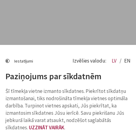
Izvēlies valodu:
LV
EN
Iestatījumi
Paziņojums par sīkdatnēm
Šī tīmekļa vietne izmanto sīkdatnes. Piekrītot sīkdatņu
izmantošanai, tiks nodrošināta tīmekļa vietnes optimāla
darbība. Turpinot vietnes apskati, Jūs piekrītat, ka
izmantosim sīkdatnes Jūsu ierīcē. Savu piekrišanu Jūs
jebkurā laikā varat atsaukt, nodzēšot saglabātās
sīkdatnes.
UZZINĀT VAIRĀK
.