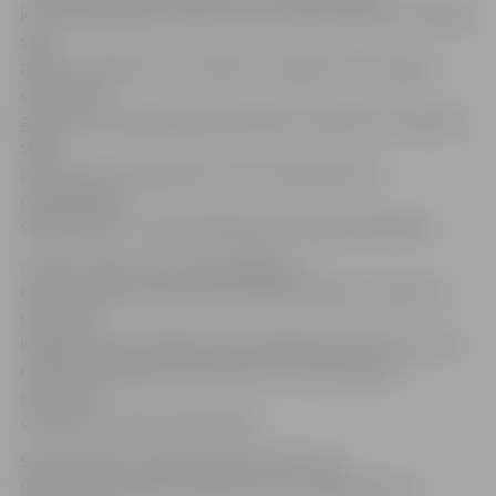
kuras skaņas grib dzirdēt arvien vairāk cilvēku, jo mūziķis
spēj
apburt publiku ar savu spēli – tā ir gan virtuoza, gan
ekspresīva,
gan izjusta un gaumīga. Ģitāra tiek izmantota ne tikai kā
stīgu
instruments, kā pierasts, bet arī kā perkusīvs
papildinājums
skaņdarbiem,» stāsta BJMK pārstāve Zane Rožkalna.
«Ģitāra ir kļuvusi par visspēcīgāko un
ekspresīvāko personības izteikšanās veidu, savā ziņā –
pirmā īstā
iespēja izpaust iekšējo balsi tik jēgpilnā veidā. Itin viss ir
mūzika, tikai jāprot ieklausīties, un tad izdosies
pieskarties
visumam,» atzīst pats Rihards.
Šobrīd Rihards regulāri spēlē «Elastic (ex
Bite’s Blues band)» sastāvā, kā arī uzstājas kā solo