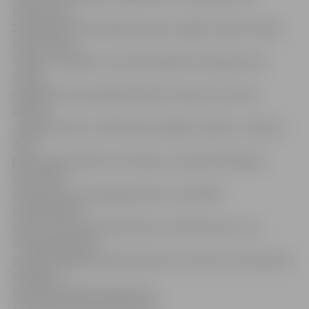
mākslinieks.
2014. gada sākumā kopā ar grupu «Ryga» radīta mūzika
Dailes teātra
izrādei «Izraidītie», kas tiek izpildīta «dzīvajā» katrā
izrādē.
Pagaidām savas darbības laikā ir izdevis vienu mini
albumu
«Ieķēries laiks tur iekšā starp stīgām» (2012). Ar «Elastic»
2014.
gada augustā izdots mini disks, savukārt 2014. gada
septembrī
dienas gaismu ierauga pavisam cits pilnībā
paškomponēts
elektronisks postroka albums «RL Elektronix», kur
dzīvajām ģitārām
paralēli iespēlēti elektroniskie instrumenti. Šos albumus
iespējams
klausīties Riharda mājas lapā