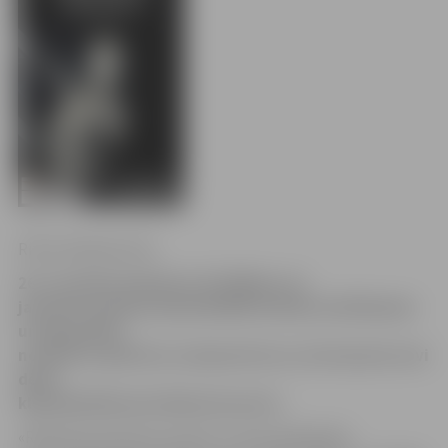
Ritma Gaidamoviča
26. novembrī pulksten 19.30 Bērnu un
jauniešu mūzikas klubā (BJMK) Dobeles ielā 68 jauks
un ilgi gaidīts
notikums: ģitārista, komponista un, kā viņš pats sevi
dēvē,
klejotāja Riharda Lībieša koncerts.
«Riharda pamatinstruments ir akustiskā ģitāra,