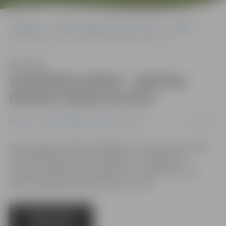
Sākumlapa
Portāla “Jelgavas Vēstnesis” arhīvs
Kultūra
Vecpilsētā trešdien – ģitārista Riharda Lībieša koncerts
Klausīties
Vecpilsētā trešdien – ģitārista
Riharda Lībieša koncerts
24/11/2014
Kultūra
Portāla “Jelgavas Vēstnesis” arhīvs
26. novembrī pulksten 19.30 Bērnu un jauniešu mūzikas
klubā (BJMK) Dobeles ielā 68 jauks un ilgi gaidīts
notikums: ģitārista, komponista un, kā viņš pats sevi
dēvē, klejotāja Riharda Lībieša koncerts.