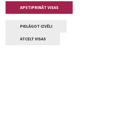
APSTIPRINĀT VISAS
PIELĀGOT IZVĒLI
ATCELT VISAS
Kontakti
Jelgavas valstpilsētas pašvaldība
Lielā iela 11, Jelgava, LV-3001
+371 63005522