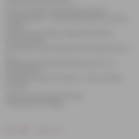
rihardslibietis.bandcamp.com.
Koncertu tieši šajā rudenī BJMK rīko projekta
«Muzikālā pietura – radoši risinājumi bērnu un jauniešu
sociālās
atstumtības mazināšanai Jelgavā» gaitā, tādēļ uz
koncertu aicināti
visi interesenti, īpaši Jelgavas jaunieši un ģimenes, kam
nav
iespējams ikdienā apmeklēt maksas koncertus, jo
koncertā ieeja ir
bez maksas. Galvenais nosacījums – vēlme aizrautīgi
klausīties.
Projektu finansiāli atbalsta Islande,
Lihtenšteina un Norvēģija.
Drukāt
Dalīties