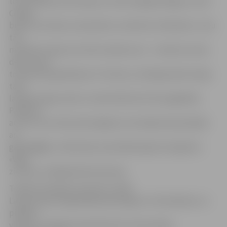
to, ka tā bija tautas deja, ko mēs izdejojām Rīgas centrā.
Cilvēki
bieži vien stāsta, ka daudzkur notiek šie «flešmobi», taču
tā ir
mūsdienu deja, bet mēs iznesām savu – latviešu tautas
deju un par
to dubults gandarījums. Protams, tā nebija pilnā versijā,
taču
latviešu dejas raksti un identitāte šeit tika saglabāta.
Patīkami
arī tas, ka ne tikai mēs dejojām, bet labprāt piesaistījās
arī
garāmgājēji,» šobrīd pēc spontānās dejas Vecrīgā teic
«Vēja
zirdziņš» vadītāja Alda Skrastiņa.
Telekomunikāciju operators «Bite
Latvija» bija noorganizējis pārsteigumu rīdziniekiem un
pilsētas
viesiem, sarīkojot pasaulē pirmo tautas dejas