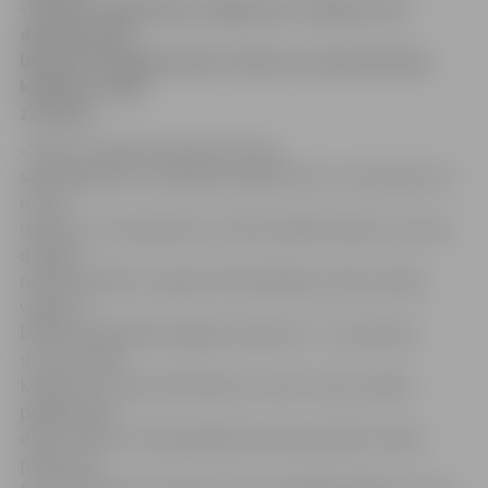
«Laimas» pulkstenim, Kaļķu ielā. Izrādās, ka šo
dejotāju vidū
bijuši arī 25 jelgavnieki no bērnu un jauniešu deju
kolektīva «Vēja
zirdziņš».
«Super, tas bija fantastiski. Šoreiz
sadarbojāmies ar Salaspils kolektīviem un man šķiet, ka
mums
izdevās. Ja es parakstos uz šitik trakām lietām, arī mani
dejotāji
neatsaka. Bērni ir sajūsmā. Patiesībā jau darbs nebija
viegls, jo
bērniem bija jābūt baigiem aktieriem – te neatnāca
uzreiz vesels
kolektīvs, sākumā tikai daži un tad no malu malām
pārējie sāka
dejot. Šobrīd ir liels gandarījums par paveikto. Īpašs
prieks par