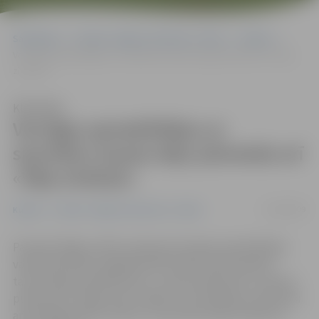
Sākumlapa
Portāla “Jelgavas Vēstnesis” arhīvs
Kultūra
Vecrīgas apmeklētājus ar spontāno tautas deju pārsteidz arī «Vēja
zirdziņš»
Klausīties
Vecrīgas apmeklētājus ar
spontāno tautas deju pārsteidz arī
«Vēja zirdziņš»
21/08/2009
Kultūra
Portāla “Jelgavas Vēstnesis” arhīvs
Par godu Rīgas svētku ieskaņai Vecrīgas apmeklētājus
vakar pārsteidza negaidīta 60 cilvēku apvienošanās
tautas dejai publiskā vietā – laukumā iepretim «Laimas»
pulkstenim, Kaļķu ielā. Izrādās, ka šo dejotāju vidū bijuši
arī 25 jelgavnieki no bērnu un jauniešu deju kolektīva