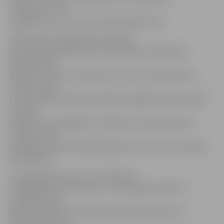
«flešmobu», kas
nodēvēts par «1st Latvian Flash Mob Dance».
«Bite Latvija» sabiedrisko attiecību
speciāliste Līga Mūrniece informēja, ka 20.augusta
pēcpusdienā
iepretim «Laimas» pulkstenim, pie «Hotel de Rome»,
vairāki cilvēki
tautas dejas mūzikas pavadījumā negaidīti sāka izpildīt
iepriekš
saskaņotu horeogrāfiju. Priekšnesums ilga trīsarpus
minūtes, tajā
piedalījās vairāk nekā 60 dejotāji no četriem tautas deju
kolektīviem.
Lai nodrošinātu vienu no «flešmoba»
svarīgākajiem elementiem – pārsteiguma efektu –,
informācija par
gaidāmo pasākumu iepriekš netika publiskota ne