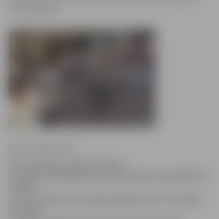
«Vēja zirdziņš».
Ritma Gaidamoviča
Par godu Rīgas svētku ieskaņai
Vecrīgas apmeklētājus vakar pārsteidza negaidīta 60
cilvēku
apvienošanās tautas dejai publiskā vietā – laukumā
iepretim