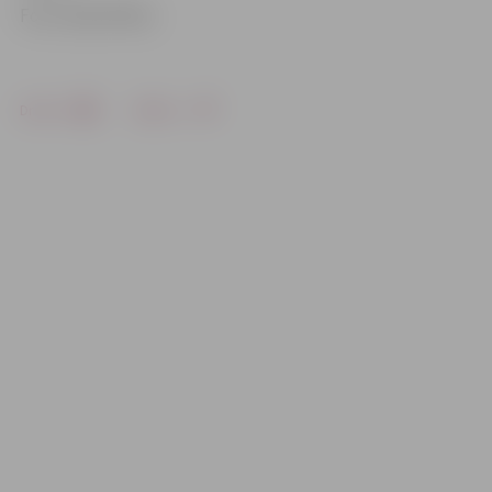
Foto: Edijs Pālens
Drukāt
Dalīties