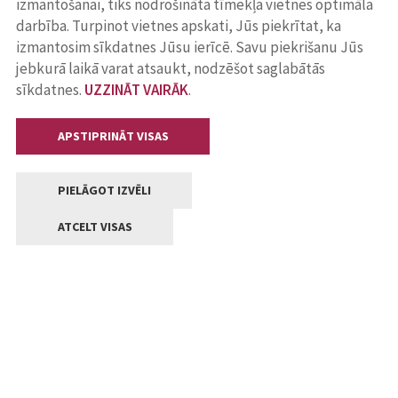
izmantošanai, tiks nodrošināta tīmekļa vietnes optimāla
darbība. Turpinot vietnes apskati, Jūs piekrītat, ka
izmantosim sīkdatnes Jūsu ierīcē. Savu piekrišanu Jūs
jebkurā laikā varat atsaukt, nodzēšot saglabātās
sīkdatnes.
UZZINĀT VAIRĀK
.
APSTIPRINĀT VISAS
PIELĀGOT IZVĒLI
ATCELT VISAS
Kontakti