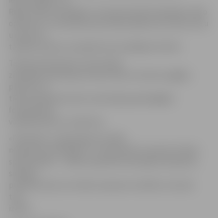
iedzīvotājiem, ne
Rīgas svētku rīkotājiem. Arī paši iesaistītie dejotāji, video
operatori un tehniskais personāls pasākuma norises vietu
un precīzu
tā sākuma laiku nezināja līdz pat pēdējam brīdim.
Tā kā pirmā latviešu tautas dejas
zibenīgā mobilizācija notika vietā ar intensīvu gājēju
plūsmu, tā
tika iemūžināta daudzu pārsteigto garāmgājēju
fotoaparātos,
videokamerās un telefonos.
«Flešmobs» ir pārsteiguma izrāde
nejaušiem skatītājiem, un tā pamatā ir nosacīta rīcības
spontanitāte – cilvēki, iepriekš savstarpēji vienojoties,
satiekas
publiskā vietā, veic kādu neparastu darbību, bet pēc
tam
izklīst.