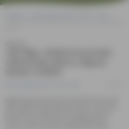
Sākumlapa
Portāla “Jelgavas Vēstnesis” arhīvs
Video
«VEF Rīga» reklāmā izmantotās 1000 bumbas dāvina Jelgavas skolām
(+VIDEO)
Klausīties
«VEF Rīga» reklāmā izmantotās
1000 bumbas dāvina Jelgavas
skolām (+VIDEO)
11/10/2013
Portāla “Jelgavas Vēstnesis” arhīvs
Video
Pagājušā gada Latvijas čempioni basketbola klubs «VEF
Rīga» Zemgales Olimpiskajā centrā (ZOC) – gan telpās,
gan stadionā – filmēja jaunās, 55. jubilejas, sezonas
reklāmu. Tajā tika izmantotas ap 1000 basketbola
bumbu, kas pēc tam nonāca Jelgavas skolu rīcībā.