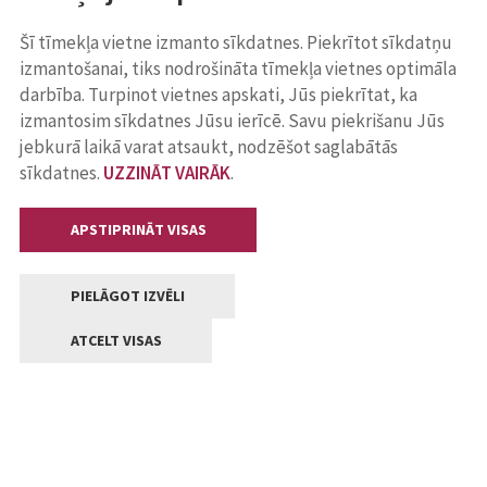
Šī tīmekļa vietne izmanto sīkdatnes. Piekrītot sīkdatņu
izmantošanai, tiks nodrošināta tīmekļa vietnes optimāla
darbība. Turpinot vietnes apskati, Jūs piekrītat, ka
izmantosim sīkdatnes Jūsu ierīcē. Savu piekrišanu Jūs
jebkurā laikā varat atsaukt, nodzēšot saglabātās
sīkdatnes.
UZZINĀT VAIRĀK
.
APSTIPRINĀT VISAS
PIELĀGOT IZVĒLI
ATCELT VISAS