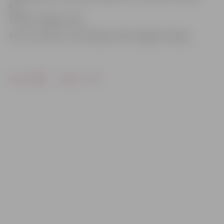
kas
filmēta Jelgavā, ZOC.
Foto un video: no «VEF Rīga» arhīva, Edgars Stanga
Drukāt
Dalīties