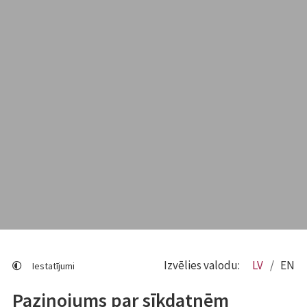
Izvēlies valodu:
LV
EN
Iestatījumi
Paziņojums par sīkdatnēm