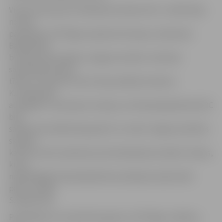
Visas bumbas pēc filmēšanās atstātas ZOC, turklāt daļu
no tām
parakstījis «VEF Rīga» kapteinis Kristaps Janičenoks.
Basketbola
bumbas tika izdalītas Jelgavas skolām. «Bumbas
savietojām bumbu
tīklos, un katrā no tiem tika pa kādai bumbai ar
K.Janičenoka
autogrāfu. Izmantojot situāciju, ka Olimpiskajā dienā ZOC
bija
sabraukuši dalībnieki gandrīz no visām Jelgavas pilsētas
skolām,
katrai no tām nodevām pa 20 videoklipa bumbām. Skolas,
kuras
nepiedalījās Olimpiskajā dienā, plānojam apbraukāt
paši,» norāda
S.Andersone.
Piedāvajam arī noskatīties gatavo «VEF Rīga» reklāmu,