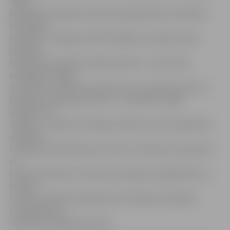
tāpēc,
ka tā bijusi pieejama nepieciešamajā laikā un atbildusi
filmēšanas
prasībām. «Jelgavā vefieši filmējās, jo tā bija tuvākā
reklāmas
filmēšanas prasībām atbilstošā zāle – sporta zāļu
noslogojums Rīgā
ir ļoti liels, savukārt sportistiem no treniņiem brīvie un
filmēšanai pieejamie datumi – ierobežoti, tāpēc
devāmies uz
Jelgavu,» norāda «VEF Rīga» direktore. ZOC sabiedrisko
attiecību
vadītāja Sanda Andersone atzīst, ka šī bijusi interesanta
un
pozitīva pieredze. «Esam ļoti priecīgi un pagodināti, ka
Latvijas
čempionvienības basketbolā «VEF Rīga» videoklipa
uzņemšanai tā
veidotāji izvēlējās tieši ZOC.»