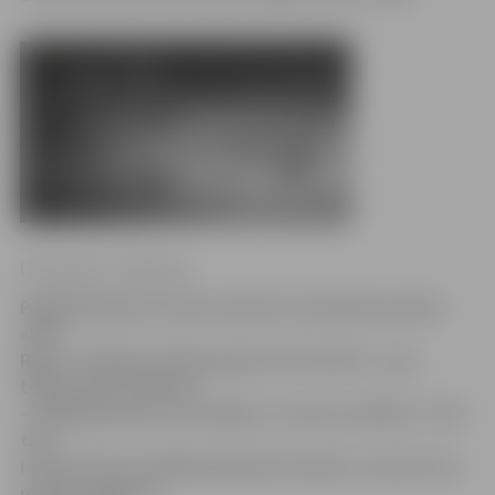
Ilze Knusle-Jankevica
Pagājušā gada Latvijas čempioni basketbola klubs
«VEF
Rīga» Zemgales Olimpiskajā centrā (ZOC) – gan
telpās, gan stadionā
– filmēja jaunās, 55. jubilejas, sezonas reklāmu. Tajā
tika
izmantotas ap 1000 basketbola bumbu, kas pēc tam
nonāca Jelgavas