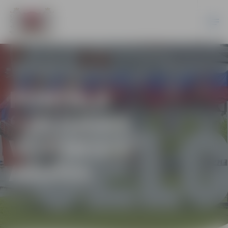
PORTĀLA
“JELGAVAS
VĒSTNESIS”
ARHĪVS