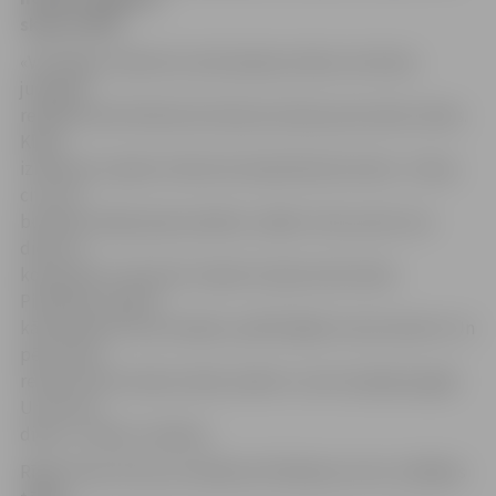
skolu rīcībā.
«VEF Rīga» direktore Laila Spaliņa stāsta, ka kluba
jubilejas
reklāma tika filmēta kā vefiņa bumbas personisks stāsts.
Klipā
izmantots nepilns tūkstotis basketbola bumbu. «Starp
citu, šīs
bumbas nebija piepumpētas, tāpēc viens puisis visu
dienu ar
kompresoru tās pūta. Vispār tas bija traks darbs.
Piemēram, kadru,
kā bumbas krīt pa trepēm, pārfilmējām reizes desmit. Un
pēc katras
reizes visas bumbas nācās savākt un nest atpakaļ augšā.
Un tā visu
dienu,» stāsta L.Spaliņa.
Rīgas klubs ZOC par reklāmas filmēšanas vietu izvēlējies