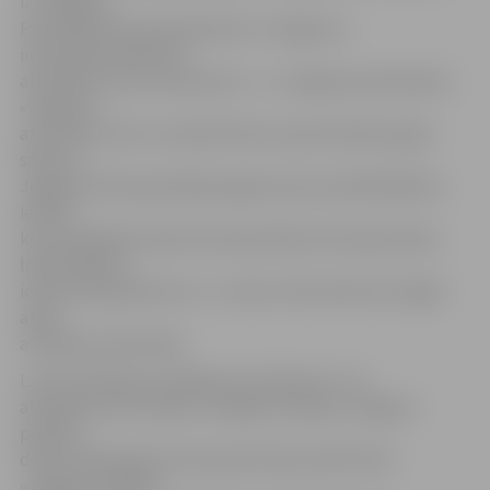
uz Jelgavas
Paula Bendrupa pamatskola un Jelgavas 1.
internātpamatskolas –
attīstības centra nosaukums – uz Jelgavas pamatskola
«Valdeka» –
attīstības centrs. Savukārt līdz ar jaunā mācību gada
sākumu
Jelgavas Valsts ģimnāzija atgriezusies savā ēkā Mātera
ielā 44,
kurā noslēdzās rekonstrukcija. Rekonstrukcijas darbu
laikā vēlēšanu
iecirknis bija pārcelts uz «Jundu» Pasta ielā, bet tagad
atkal
atradīsies skolas ēkā.
Lai informācija par vēlēšanu iecirkņiem un to
atrašanās vietu atbilstu reālajai situācijai, Jelgavas
pilsētas
domes 2010. gada 16. decembra lēmumā Nr.16/4
«Jelgavas pilsētas