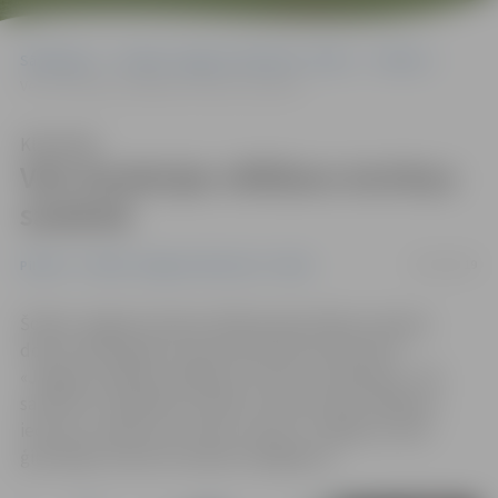
Sākumlapa
Portāla “Jelgavas Vēstnesis” arhīvs
Pilsētā
Veic korekcijas vēlēšanu iecirkņu sarakstā
Klausīties
Veic korekcijas vēlēšanu iecirkņu
sarakstā
24/10/2019
Pilsētā
Portāla “Jelgavas Vēstnesis” arhīvs
Šodien Jelgavas domes sēdē apstiprinātas izmaiņas
domes 2010. gada 16. decembra lēmumā Nr.16/4
«Jelgavas pilsētas vēlēšanu iecirkņu noteikšana». Tās
saistītas ar izglītības iestāžu, kurās atrodas vēlēšanu
iecirkņi, nosaukumu maiņu, kā arī ar Jelgavas valsts
ģimnāzijas rekonstrukcijas noslēgšanos.