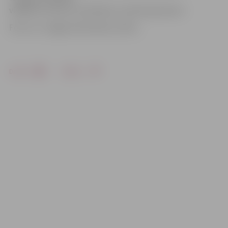
vēlēšanu iecirkņu noteikšana» izdarīti grozījumi.
Foto: no «Jelgavas Vēstneša» arhīva
Drukāt
Dalīties