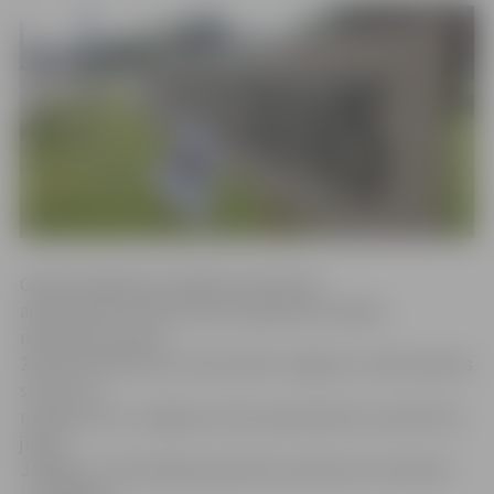
Gada pirmajā pusē Jelgavas domē tika
apstiprināti trīs lēmumi par izglītības iestādes
nosaukuma maiņu:
28. februārī lēmumu tika mainīts Jelgavas 3. sākumskolas
statuss un
nosaukums uz Jelgavas Centra pamatskola, savukārt 20.
jūnijā
Jelgavas 2. internātpamatskolas nosaukums nomainīts