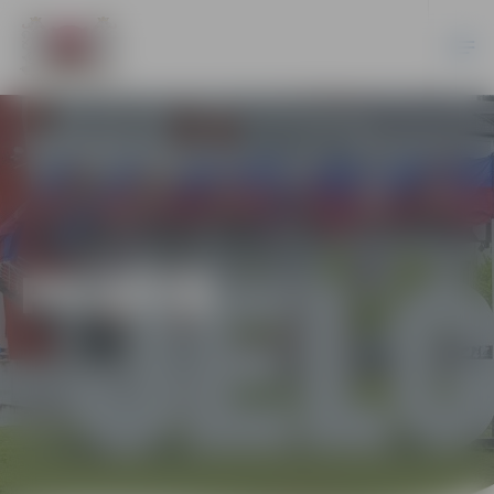
PILSĒTĀ