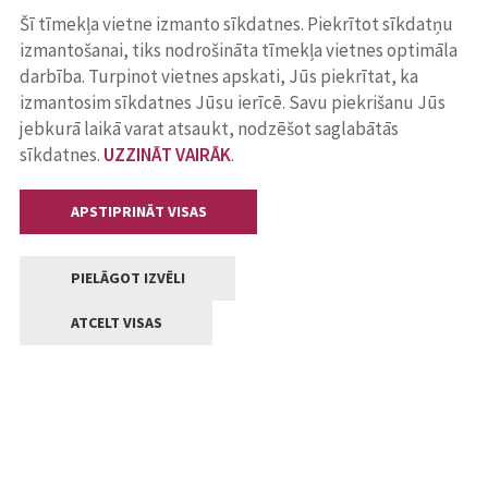
Šī tīmekļa vietne izmanto sīkdatnes. Piekrītot sīkdatņu
izmantošanai, tiks nodrošināta tīmekļa vietnes optimāla
darbība. Turpinot vietnes apskati, Jūs piekrītat, ka
izmantosim sīkdatnes Jūsu ierīcē. Savu piekrišanu Jūs
jebkurā laikā varat atsaukt, nodzēšot saglabātās
sīkdatnes.
UZZINĀT VAIRĀK
.
APSTIPRINĀT VISAS
PIELĀGOT IZVĒLI
ATCELT VISAS