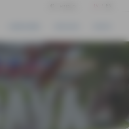
LV
EN
Iestatījumi
UZŅĒMĒJDARBĪBA
PAKALPOJUMI
KONTAKTI