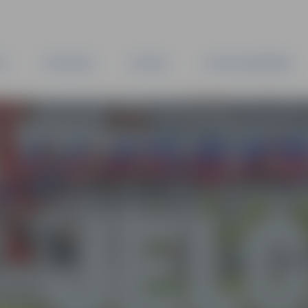
TA
PAŠVALDĪBA
IESTĀDES
KAPITĀLSABIEDRĪBAS