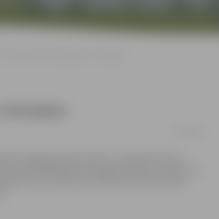
Vēl aicina ziedot Ukrainā plūdos cietušajiem
 cietušajiem
28/08/2008
bas integrācijas birojs vēl līdz 1. septembrim aicina
vēsta par jūlija beigās notikušajiem plūdiem Ukrainā, kur
kovska. Taču reizē ar fotoizstādi ikviens tiek aicināts
i.