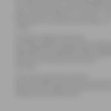
kur izstāde, taču uz biroju ir sanestas dažnedažādas d
veļa un citas nepieciešamas preces, kā arī nauda. «Taču
gribētu aicināt visus cilvēkus, kuri var noziedot – to arī
lai mēs palīdzētu Ivanofrankovskas iedzīvotājiem,» tā
vadītāja.
Sabiedrības integrācijas birojs informē,
ka vislielākie zaudējumi ir Ivanofrankovskas, Jelgava
pilsēta, apgabalā. Ukrainas glābēji smagos laika apstā
1208 cilvēku, evakuēja 1503 cilvēku, savukārt pārcēla 
postījuma zonas tika evakuēti 21 200 Ukrainas
iedzīvotāju.
Plūdu zonā tika appludinātas vairāk nekā
40 tūkstoši dzīvojamo māju. Ūdens straumes nonesa ti
palika bez elektroenerģijas. Pēc vietējo iedzīvotāju sa
mēroga postījums vēl nebija redzēts.