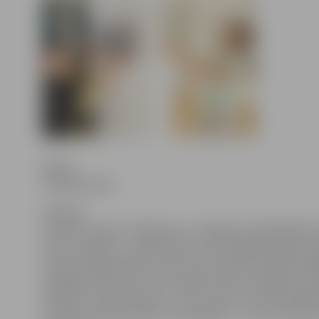
Ritma
Gaidamoviča
Ukraiņu
kultūras centrs «Džerelo» un Jelgavas Sabiedrības 
birojs vēl līdz 1. septembrim aicina jelgavniekus 
fotoizstādi kultūras namā, kas vēsta par jūlija be
plūdiem Ukrainā, kur visvairāk cietusi Jelgavas s
pilsēta Ivanfrankovska. Taču reizē ar fotoizstādi i
aicināts ziedot plūdos cietušajiem – gan finansiāli