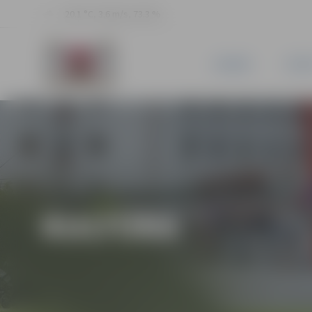
20.1 °C, 3.6 m/s, 73.3 %
JAUNUMI
PILSĒ
KULTŪRA