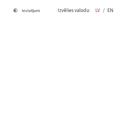
Izvēlies valodu:
LV
EN
Iestatījumi
Lapas karte
Viegli lasīt
Sociālo mediju lietošana
Sīkdatņu izmantošana