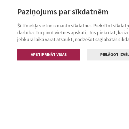
Paziņojums par sīkdatnēm
Šī tīmekļa vietne izmanto sīkdatnes. Piekrītot sīkdat
darbība. Turpinot vietnes apskati, Jūs piekrītat, ka i
jebkurā laikā varat atsaukt, nodzēšot saglabātās sīkd
APSTIPRINĀT VISAS
PIELĀGOT IZVĒL
Kontakti
Jelgavas valstp
Lielā iela 11
+371 630055