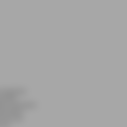
integrācijas
apmeklēt
igās notikušajiem
adraudzības
kviens tiek
, gan