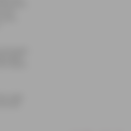
rēbes, gultas
 es vēl
 izdarīt,
s sadraudzības
kļos izglāba
6757. Kopā no
ltus, mājas
cītā, tāda