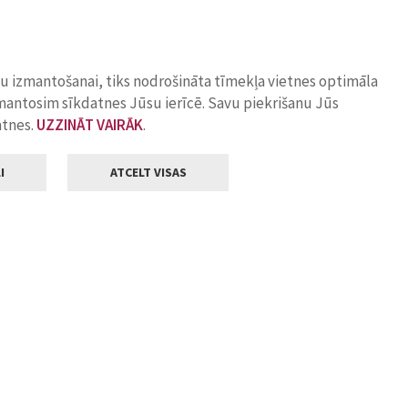
ņu izmantošanai, tiks nodrošināta tīmekļa vietnes optimāla
zmantosim sīkdatnes Jūsu ierīcē. Savu piekrišanu Jūs
atnes.
UZZINĀT VAIRĀK
.
I
ATCELT VISAS
Klientu apkalpošana
ilsētas pašvaldība
Darba laiks
, Jelgava, LV-3001
Pirmdienās
8.00 - 18.00
Otrdienās
8.00 - 17.00
22