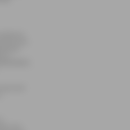
s ziedojumus
ltūras centrs
rieža ielā
tīt uz
0551021958376,
ziema, kā arī
n
ik
mā tur pat,