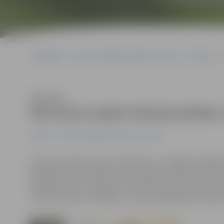
Sākumlapa
Portāla “Jelgavas Vēstnesis” arhīvs
Kultūra
Klausīties
Vēl aicina ziedot Ukrainā plūdos
Kultūra
Portāla “Jelgavas Vēstnesis” arhīvs
Ukraiņu kultūras centrs «Džerelo» un Jelgavas Sabiedrī
jelgavniekus apmeklēt fotoizstādi kultūras namā, kas 
visvairāk cietusi Jelgavas sadraudzības pilsēta Ivanfran
ziedot plūdos cietušajiem – gan finansiāli, gan materiāl