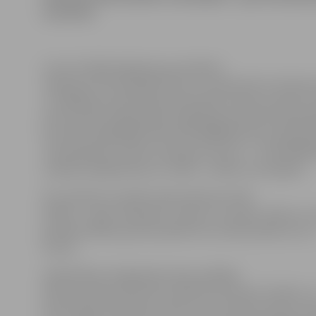
materiāli.
Lai arī izstāde beigsies jau pirmdien,
ziedojumi vēl tiks gaidīti līdz 12. septembrim. Nauda
un dažādas pirmās nepieciešamības mantas ukraiņu ku
aicina nodot Sabiedrības integrācijas birojā Pulkveža B
26, tālruņi 63023409, 29127726, 26835542 vai arī pārskai
«Hansabankā» atvērto ziedojumu kontu – LV 44 HABA 
ziedojumi jāpārskaita ar norādi – plūdos cietušajiem.
No mantām visvairāk nepieciešamas siltās
drēbes – jakas, džemperi, zeķes, jo tuvojas rudens un 
gumijas zābaki, gultas piederumi, skolas piederumi u
sveces.
Sabiedrības integrācijas biroja vadītāja
Rita Vectirāne informē, ka šobrīd vēl neesot zināms, c
iedzīvotāji saziedojuši, kastē, kas atrodas kultūras na