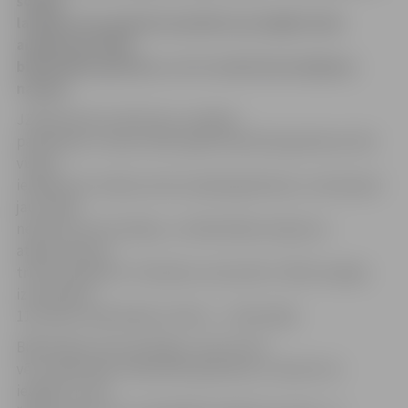
šodien
lasītāji, kuru grāmatu plauktos jau ilgāku laiku
aizķērusies kāda
bibliotēkas grāmata, var to nodot bez kavējuma
naudas.
JZB informē, ka līdz šim «vecākais
parādnieks» atnesis 1997. gadā neatdotās grāmatas. Bet
vispār,
iespēju bez maksas atnes atpakaļ grāmatas, izmantojuši
jau vairāk
nekā divi simti lasītāju, un bibliotēkas krājumos
atgriezušās ap
trīssimt grāmatu. Piemēram, decembrī JZB šo iespēju
izmantojuši
116, bērnu bibliotēkā «Zinītis» – 102 lasītāji.
Bibliotēkas aicina lasītājus, pie kuriem
vēl «aizķērušās» bibliotēku grāmatas, izmantot šo
iespēju un vēl