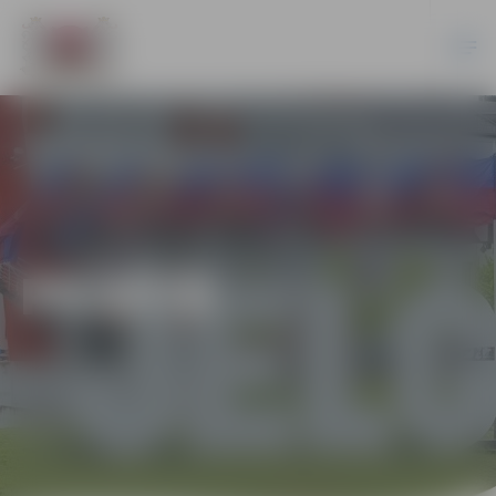
PILSĒTĀ