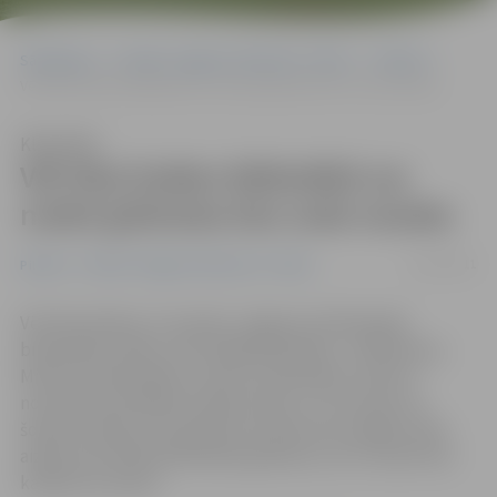
Sākumlapa
Portāla “Jelgavas Vēstnesis” arhīvs
Pilsētā
Vēl tikai šodien bibliotēkā var nodot grāmatas bez soda naudas
Klausīties
Vēl tikai šodien bibliotēkā var
nodot grāmatas bez soda naudas
31/01/2011
Pilsētā
Portāla “Jelgavas Vēstnesis” arhīvs
Vēl tikai šodien, 31. janvārī, Jelgavas Zinātniskajā
bibliotēkā (JZB) un tās filiālbibliotēkās – Pārlielupes,
Miezītes bibliotēkās un bērnu bibliotēkā «Zinītis»,
norisinās Aizmāršīgo lasītāju dienas. Tas nozīmē, ka
šodien lasītāji, kuru grāmatu plauktos jau ilgāku laiku
aizķērusies kāda bibliotēkas grāmata, var to nodot bez
kavējuma naudas.