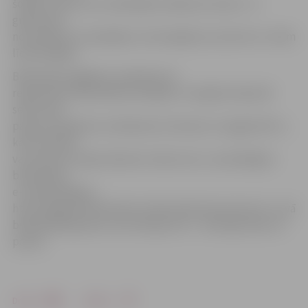
šodien nodot tās, nemaksājot kavējuma naudu. Ja
grāmatas ir
nozaudētas vai sabojātas, tās iespējams aizvietot ar citām
līdzvērtīgām.
Bibliotēka atgādina, ka jebkuram
reģistrētam bibliotēkas lasītājam ir iespēja tiešsaistē
sekot līdzi
paņemto grāmatu nodošanas termiņam un pagarināt to,
kā arī pasūtīt
vai rezervēt nepieciešamos izdevumus. Lai pieslēgtos
bibliotēkas
e-kopkatalogam
http://jelgava.biblioteka.lv/alise/alise3i.asp?opty=8 , savā
bibliotēkā jāsaņem autorizācijas rīki – lietotāja vārds un
parole.
Drukāt
Dalīties