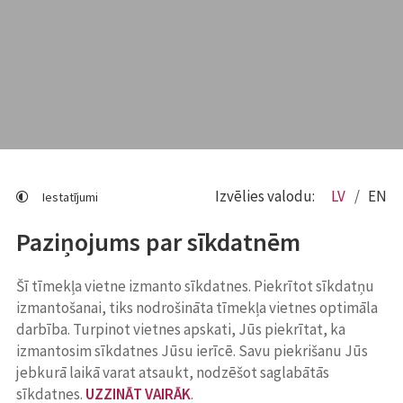
Izvēlies valodu:
LV
EN
Iestatījumi
Paziņojums par sīkdatnēm
Šī tīmekļa vietne izmanto sīkdatnes. Piekrītot sīkdatņu
izmantošanai, tiks nodrošināta tīmekļa vietnes optimāla
darbība. Turpinot vietnes apskati, Jūs piekrītat, ka
izmantosim sīkdatnes Jūsu ierīcē. Savu piekrišanu Jūs
jebkurā laikā varat atsaukt, nodzēšot saglabātās
sīkdatnes.
UZZINĀT VAIRĀK
.