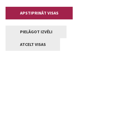
APSTIPRINĀT VISAS
PIELĀGOT IZVĒLI
ATCELT VISAS
Kontakti
Jelgavas valstpilsētas pašvaldība
Lielā iela 11, Jelgava, LV-3001
+371 63005522