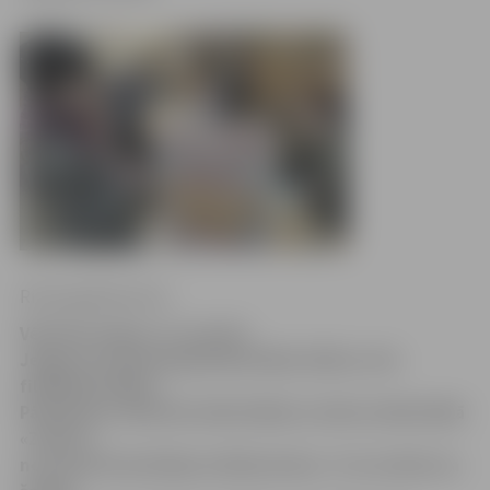
Ritma gaidamoviča
Vēl tikai šodien, 31. janvārī,
Jelgavas Zinātniskajā bibliotēkā (JZB) un tās
filiālbibliotēkās –
Pārlielupes, Miezītes bibliotēkās un bērnu bibliotēkā
«Zinītis»,
norisinās Aizmāršīgo lasītāju dienas. Tas nozīmē, ka